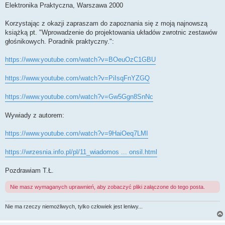
Elektronika Praktyczna, Warszawa 2000
Korzystając z okazji zapraszam do zapoznania się z moją najnowszą
książką pt. "Wprowadzenie do projektowania układów zwrotnic zestawów
głośnikowych. Poradnik praktyczny.":
https://www.youtube.com/watch?v=BOeuOzC1GBU
https://www.youtube.com/watch?v=PiIsqFnYZGQ
https://www.youtube.com/watch?v=Gw5Ggn8SnNc
Wywiady z autorem:
https://www.youtube.com/watch?v=9HaiOeq7LMI
https://wrzesnia.info.pl/pl/11_wiadomos ... onsil.html
Pozdrawiam T.Ł.
Nie masz wymaganych uprawnień, aby zobaczyć pliki załączone do tego posta.
Nie ma rzeczy niemożliwych, tylko człowiek jest leniwy...