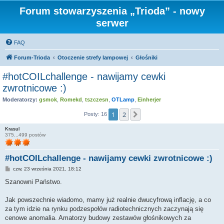
Forum stowarzyszenia „Trioda” - nowy
serwer
FAQ
Forum-Trioda
Otoczenie strefy lampowej
Głośniki
#hotCOILchallenge - nawijamy cewki
zwrotnicowe :)
Moderatorzy:
gsmok
,
Romekd
,
tszczesn
,
OTLamp
,
Einherjer
1
2
Następna
Posty: 16
Krasul
375...499 postów
#hotCOILchallenge - nawijamy cewki zwrotnicowe :)
P
czw, 23 września 2021, 18:12
o
s
Szanowni Państwo.
t
Jak powszechnie wiadomo, mamy już realnie dwucyfrową inflację, a co
za tym idzie na rynku podzespołów radiotechnicznych zaczynają się
cenowe anomalia. Amatorzy budowy zestawów głośnikowych za