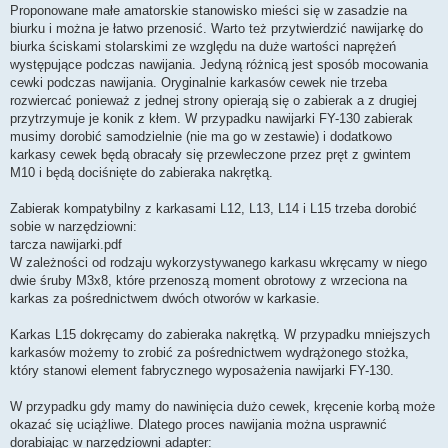
Proponowane małe amatorskie stanowisko mieści się w zasadzie na
biurku i można je łatwo przenosić. Warto też przytwierdzić nawijarkę do
biurka ściskami stolarskimi ze względu na duże wartości naprężeń
występujące podczas nawijania. Jedyną różnicą jest sposób mocowania
cewki podczas nawijania. Oryginalnie karkasów cewek nie trzeba
rozwiercać ponieważ z jednej strony opierają się o zabierak a z drugiej
przytrzymuje je konik z kłem. W przypadku nawijarki FY-130 zabierak
musimy dorobić samodzielnie (nie ma go w zestawie) i dodatkowo
karkasy cewek będą obracały się przewleczone przez pręt z gwintem
M10 i będą dociśnięte do zabieraka nakrętką.
Zabierak kompatybilny z karkasami L12, L13, L14 i L15 trzeba dorobić
sobie w narzędziowni:
tarcza nawijarki.pdf
W zależności od rodzaju wykorzystywanego karkasu wkręcamy w niego
dwie śruby M3x8, które przenoszą moment obrotowy z wrzeciona na
karkas za pośrednictwem dwóch otworów w karkasie.
Karkas L15 dokręcamy do zabieraka nakrętką. W przypadku mniejszych
karkasów możemy to zrobić za pośrednictwem wydrążonego stożka,
który stanowi element fabrycznego wyposażenia nawijarki FY-130.
W przypadku gdy mamy do nawinięcia dużo cewek, kręcenie korbą może
okazać się uciążliwe. Dlatego proces nawijania można usprawnić
dorabiając w narzędziowni adapter: