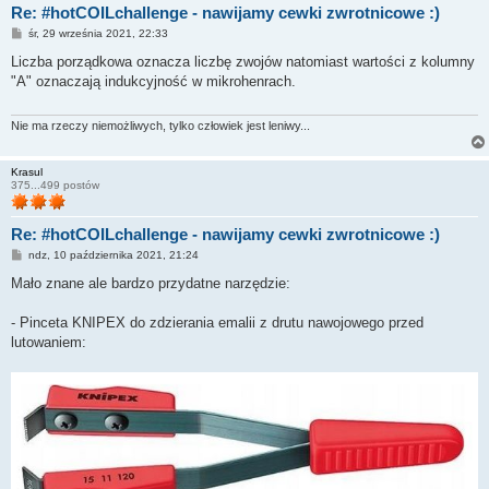
Re: #hotCOILchallenge - nawijamy cewki zwrotnicowe :)
P
śr, 29 września 2021, 22:33
o
s
Liczba porządkowa oznacza liczbę zwojów natomiast wartości z kolumny
t
"A" oznaczają indukcyjność w mikrohenrach.
Nie ma rzeczy niemożliwych, tylko człowiek jest leniwy...
Krasul
375...499 postów
Re: #hotCOILchallenge - nawijamy cewki zwrotnicowe :)
P
ndz, 10 października 2021, 21:24
o
s
Mało znane ale bardzo przydatne narzędzie:
t
- Pinceta KNIPEX do zdzierania emalii z drutu nawojowego przed
lutowaniem: