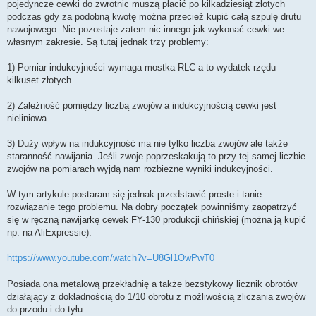
pojedyncze cewki do zwrotnic muszą płacić po kilkadziesiąt złotych
podczas gdy za podobną kwotę można przecież kupić całą szpulę drutu
nawojowego. Nie pozostaje zatem nic innego jak wykonać cewki we
własnym zakresie. Są tutaj jednak trzy problemy:
1) Pomiar indukcyjności wymaga mostka RLC a to wydatek rzędu
kilkuset złotych.
2) Zależność pomiędzy liczbą zwojów a indukcyjnością cewki jest
nieliniowa.
3) Duży wpływ na indukcyjność ma nie tylko liczba zwojów ale także
staranność nawijania. Jeśli zwoje poprzeskakują to przy tej samej liczbie
zwojów na pomiarach wyjdą nam rozbieżne wyniki indukcyjności.
W tym artykule postaram się jednak przedstawić proste i tanie
rozwiązanie tego problemu. Na dobry początek powinniśmy zaopatrzyć
się w ręczną nawijarkę cewek FY-130 produkcji chińskiej (można ją kupić
np. na AliExpressie):
https://www.youtube.com/watch?v=U8Gl1OwPwT0
Posiada ona metalową przekładnię a także bezstykowy licznik obrotów
działający z dokładnością do 1/10 obrotu z możliwością zliczania zwojów
do przodu i do tyłu.