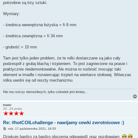
potrzebne są trzy sztuki.
Wymiary:
- średnica wewnętrzna łożyska = fi 8 mm
- średnica zewnętrzna = fi 34 mm
- grubość = 10 mm
Tam jest tylko jeden problem, że te rolki dostarczane są jako cały
podzespół z grubą blachą i trzpieniem. To jest zagniecione na prasie i
praktycznie niedemontowalne. Ale można to rozbroić mocując taki
element w imadle i rozwiercając trzpień na wiertarce stołowej. Wówczas
rolka uwolni się od reszty mechanizmu.
Nie ma rzeczy niemożliwych, tylko człowiek jest leniwy...
brater
20...24 posty
Re: #hotCOILchallenge - nawijamy cewki zwrotnicowe :)
P
ndz, 17 października 2021, 18:55
o
s
Dziękuję bardzo za bardzo obszerną odpowiedź oraz pozdrawiam.