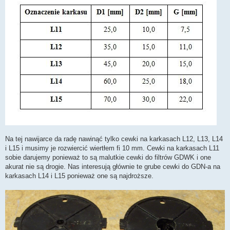
Na tej nawijarce da radę nawinąć tylko cewki na karkasach L12, L13, L14
i L15 i musimy je rozwiercić wiertłem fi 10 mm. Cewki na karkasach L11
sobie darujemy ponieważ to są malutkie cewki do filtrów GDWK i one
akurat nie są drogie. Nas interesują głównie te grube cewki do GDN-a na
karkasach L14 i L15 ponieważ one są najdroższe.