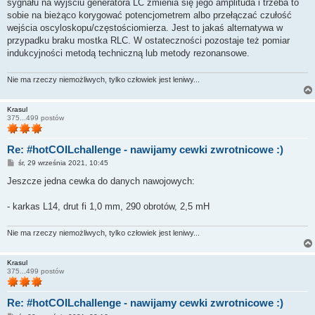
sygnału na wyjściu generatora LC zmienia się jego amplituda i trzeba to
sobie na bieżąco korygować potencjometrem albo przełączać czułość
wejścia oscyloskopu/częstościomierza. Jest to jakaś alternatywa w
przypadku braku mostka RLC. W ostateczności pozostaje też pomiar
indukcyjności metodą techniczną lub metody rezonansowe.
Nie ma rzeczy niemożliwych, tylko człowiek jest leniwy...
Krasul
375...499 postów
Re: #hotCOILchallenge - nawijamy cewki zwrotnicowe :)
P
śr, 29 września 2021, 10:45
o
s
Jeszcze jedna cewka do danych nawojowych:
t
- karkas L14, drut fi 1,0 mm, 290 obrotów, 2,5 mH
Nie ma rzeczy niemożliwych, tylko człowiek jest leniwy...
Krasul
375...499 postów
Re: #hotCOILchallenge - nawijamy cewki zwrotnicowe :)