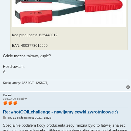
Kod producenta: 825448012
EAN: 4003773015550
Gdzie można takową kupić?
Pozdrawiam,
A.
Kupię lampy: 35Z4GT, 12K8GT,
Krasul
375...499 postów
Re: #hotCOILchallenge - nawijamy cewki zwrotnicowe :)
P
pn, 11 października 2021, 18:23
o
s
Specjalnie podałem kody producenta żeby można było to łatwiej znaleźć
t
wpisując w wyszukiwarkę. Sklepy internetowe albo znany portal aukcyjny.