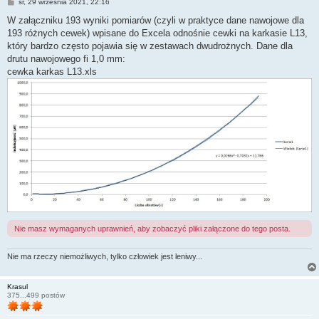
P
śr, 29 września 2021, 22:16
o
s
W załączniku 193 wyniki pomiarów (czyli w praktyce dane nawojowe dla
t
193 różnych cewek) wpisane do Excela odnośnie cewki na karkasie L13,
który bardzo często pojawia się w zestawach dwudrożnych. Dane dla
drutu nawojowego fi 1,0 mm:
cewka karkas L13.xls
Nie masz wymaganych uprawnień, aby zobaczyć pliki załączone do tego posta.
Nie ma rzeczy niemożliwych, tylko człowiek jest leniwy...
Krasul
375...499 postów