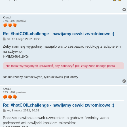
t
Krasul
375...499 postów
Re: #hotCOILchallenge - nawijamy cewki zwrotnicowe :)
P
wt, 15 lutego 2022, 15:20
o
s
Żeby nam się wygodniej nawijało warto zespawać redukcję z adapterem
t
na sztywno.
HPIM2464.JPG
Nie masz wymaganych uprawnień, aby zobaczyć pliki załączone do tego posta.
Nie ma rzeczy niemożliwych, tylko człowiek jest leniwy...
Krasul
375...499 postów
Re: #hotCOILchallenge - nawijamy cewki zwrotnicowe :)
P
wt, 8 marca 2022, 20:31
o
s
Podczas nawijania cewek uzwojeniem o grubszej średnicy warto
t
podeprzeć wał nawijarki konikiem tokarskim: