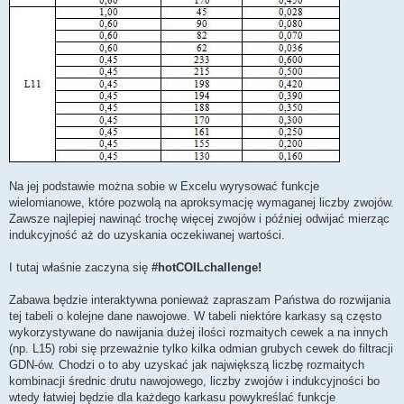
Na jej podstawie można sobie w Excelu wyrysować funkcje
wielomianowe, które pozwolą na aproksymację wymaganej liczby zwojów.
Zawsze najlepiej nawinąć trochę więcej zwojów i później odwijać mierząc
indukcyjność aż do uzyskania oczekiwanej wartości.
I tutaj właśnie zaczyna się
#hotCOILchallenge!
Zabawa będzie interaktywna ponieważ zapraszam Państwa do rozwijania
tej tabeli o kolejne dane nawojowe. W tabeli niektóre karkasy są często
wykorzystywane do nawijania dużej ilości rozmaitych cewek a na innych
(np. L15) robi się przeważnie tylko kilka odmian grubych cewek do filtracji
GDN-ów. Chodzi o to aby uzyskać jak największą liczbę rozmaitych
kombinacji średnic drutu nawojowego, liczby zwojów i indukcyjności bo
wtedy łatwiej będzie dla każdego karkasu powykreślać funkcje