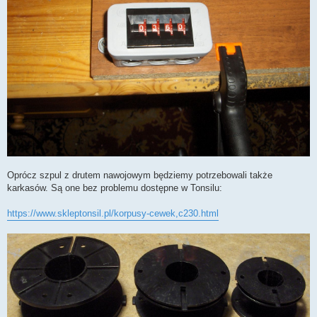
Oprócz szpul z drutem nawojowym będziemy potrzebowali także
karkasów. Są one bez problemu dostępne w Tonsilu:
https://www.skleptonsil.pl/korpusy-cewek,c230.html