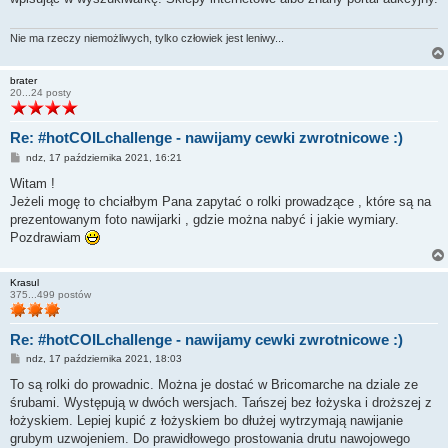
Nie ma rzeczy niemożliwych, tylko człowiek jest leniwy...
brater
20...24 posty
Re: #hotCOILchallenge - nawijamy cewki zwrotnicowe :)
P
ndz, 17 października 2021, 16:21
o
s
Witam !
t
Jeżeli mogę to chciałbym Pana zapytać o rolki prowadzące , które są na
prezentowanym foto nawijarki , gdzie można nabyć i jakie wymiary.
Pozdrawiam
Krasul
375...499 postów
Re: #hotCOILchallenge - nawijamy cewki zwrotnicowe :)
P
ndz, 17 października 2021, 18:03
o
s
To są rolki do prowadnic. Można je dostać w Bricomarche na dziale ze
t
śrubami. Występują w dwóch wersjach. Tańszej bez łożyska i droższej z
łożyskiem. Lepiej kupić z łożyskiem bo dłużej wytrzymają nawijanie
grubym uzwojeniem. Do prawidłowego prostowania drutu nawojowego