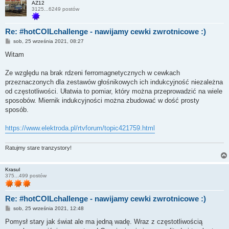
AZ12
3125...6249 postów
Re: #hotCOILchallenge - nawijamy cewki zwrotnicowe :)
P
sob, 25 września 2021, 08:27
o
s
Witam
t
Ze względu na brak rdzeni ferromagnetycznych w cewkach
przeznaczonych dla zestawów głośnikowych ich indukcyjność niezależna
od częstotliwości. Ułatwia to pomiar, który można przeprowadzić na wiele
sposobów. Miernik indukcyjności można zbudować w dość prosty
sposób.
https://www.elektroda.pl/rtvforum/topic421759.html
Ratujmy stare tranzystory!
Krasul
375...499 postów
Re: #hotCOILchallenge - nawijamy cewki zwrotnicowe :)
P
sob, 25 września 2021, 12:48
o
s
Pomysł stary jak świat ale ma jedną wadę. Wraz z częstotliwością
t