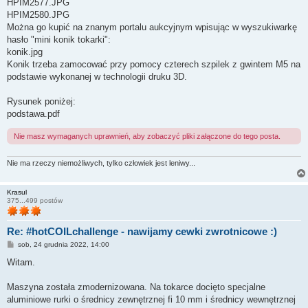
HPIM2577.JPG
HPIM2580.JPG
Można go kupić na znanym portalu aukcyjnym wpisując w wyszukiwarkę
hasło "mini konik tokarki":
konik.jpg
Konik trzeba zamocować przy pomocy czterech szpilek z gwintem M5 na
podstawie wykonanej w technologii druku 3D.
Rysunek poniżej:
podstawa.pdf
Nie masz wymaganych uprawnień, aby zobaczyć pliki załączone do tego posta.
Nie ma rzeczy niemożliwych, tylko człowiek jest leniwy...
Krasul
375...499 postów
Re: #hotCOILchallenge - nawijamy cewki zwrotnicowe :)
P
sob, 24 grudnia 2022, 14:00
o
s
Witam.
t
Maszyna została zmodernizowana. Na tokarce docięto specjalne
aluminiowe rurki o średnicy zewnętrznej fi 10 mm i średnicy wewnętrznej