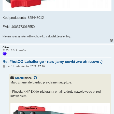
Kod producenta: 825448012
EAN: 4003773015550
Nie ma rzeczy niemożliwych, tylko człowiek jest leniwy...
Olkus
3125...6249 postów
Re: #hotCOILchallenge - nawijamy cewki zwrotnicowe :)
P
pn, 11 października 2021, 17:10
o
s
t
Krasul
pisze:
Mało znane ale bardzo przydatne narzędzie:
- Pinceta KNIPEX do zdzierania emalii z drutu nawojowego przed
lutowaniem: