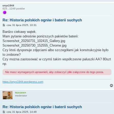
onyx1944
625...1249 postów
Re: Historia polskich ogniw i baterii suchych
P
czw, 31 lipca 2025, 10:31
o
s
Bardzo ciekawy wątek.
t
Mam pytanie odnośnie poniższych pakietów baterii:
Screenshot_20250731_102415_Gallery.jpg
Screenshot_20250730_152555_Chrome.jpg
Czy ktoś dysponuje zdjęciami albo szczegółami jak konstrukcyjnie było
to zrobione?
Czy można zastosować w czymś takim współczesne paluszki AA? 80szt
np.
Nie masz wymaganych uprawnień, aby zobaczyć pliki załączone do tego posta.
https://onyx1944.wordpress.com
tszczesn
moderator
Re: Historia polskich ogniw i baterii suchych
P
czw, 31 lipca 2025, 14:48