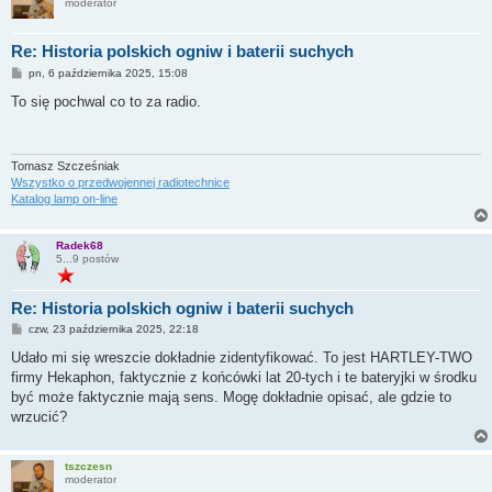
moderator
Re: Historia polskich ogniw i baterii suchych
P
pn, 6 października 2025, 15:08
o
s
To się pochwal co to za radio.
t
Tomasz Szcześniak
Wszystko o przedwojennej radiotechnice
Katalog lamp on-line
Radek68
5...9 postów
Re: Historia polskich ogniw i baterii suchych
P
czw, 23 października 2025, 22:18
o
s
Udało mi się wreszcie dokładnie zidentyfikować. To jest HARTLEY-TWO
t
firmy Hekaphon, faktycznie z końcówki lat 20-tych i te bateryjki w środku
być może faktycznie mają sens. Mogę dokładnie opisać, ale gdzie to
wrzucić?
tszczesn
moderator