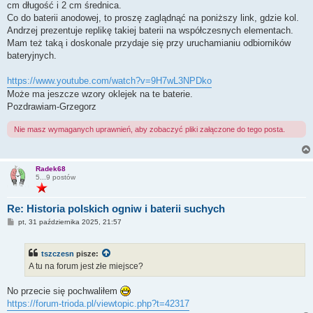
cm długość i 2 cm średnica.
Co do baterii anodowej, to proszę zaglądnąć na poniższy link, gdzie kol.
Andrzej prezentuje replikę takiej baterii na współczesnych elementach.
Mam też taką i doskonale przydaje się przy uruchamianiu odbiorników
bateryjnych.
https://www.youtube.com/watch?v=9H7wL3NPDko
Może ma jeszcze wzory oklejek na te baterie.
Pozdrawiam-Grzegorz
Nie masz wymaganych uprawnień, aby zobaczyć pliki załączone do tego posta.
Radek68
5...9 postów
Re: Historia polskich ogniw i baterii suchych
P
pt, 31 października 2025, 21:57
o
s
t
tszczesn
pisze:
A tu na forum jest złe miejsce?
No przecie się pochwaliłem
https://forum-trioda.pl/viewtopic.php?t=42317