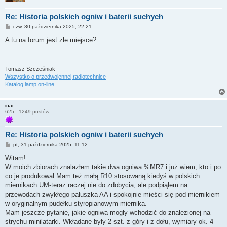
Re: Historia polskich ogniw i baterii suchych
P
czw, 30 października 2025, 22:21
o
s
A tu na forum jest złe miejsce?
t
Tomasz Szcześniak
Wszystko o przedwojennej radiotechnice
Katalog lamp on-line
inar
625...1249 postów
Re: Historia polskich ogniw i baterii suchych
P
pt, 31 października 2025, 11:12
o
s
Witam!
t
W moich zbiorach znalazłem takie dwa ogniwa %MR7 i już wiem, kto i po
co je produkował.Mam też małą R10 stosowaną kiedyś w polskich
miernikach UM-teraz raczej nie do zdobycia, ale podpiąłem na
przewodach zwykłego paluszka AA i spokojnie mieści się pod miernikiem
w oryginalnym pudełku styropianowym miernika.
Mam jeszcze pytanie, jakie ogniwa mogły wchodzić do znalezionej na
strychu minilatarki. Wkładane były 2 szt. z góry i z dołu, wymiary ok. 4