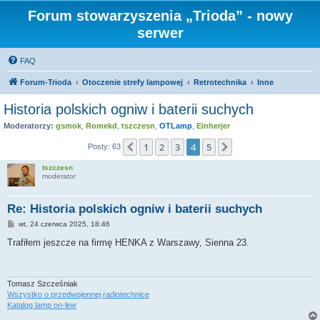
Forum stowarzyszenia „Trioda” - nowy
serwer
FAQ
Forum-Trioda
Otoczenie strefy lampowej
Retrotechnika
Inne
Historia polskich ogniw i baterii suchych
Moderatorzy:
gsmok
,
Romekd
,
tszczesn
,
OTLamp
,
Einherjer
1
2
3
4
5
Poprzednia
Następna
Posty: 63
tszczesn
moderator
Re: Historia polskich ogniw i baterii suchych
P
wt, 24 czerwca 2025, 18:46
o
s
Trafiłem jeszcze na firmę HENKA z Warszawy, Sienna 23.
t
Tomasz Szcześniak
Wszystko o przedwojennej radiotechnice
Katalog lamp on-line