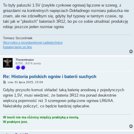
o
s
To były paluszki 1.5V (zwykłe cynkowe ogniwa) łączone w szereg, z
t
gniazdami na konkretnych napięciach Dokładnego rozmiaru paluszka nie
znam, ale nie zdziwiłbym się, gdyby był typowy w tamtym czasie, np.
taki jak w "płaskich" bateriach 3R12, bo po co sobie utrudniać produkcję
robiąc jeszcze jeden rozmiar ogniw.
Tomasz Szcześniak
Wszystko o przedwojennej radiotechnice
Katalog lamp on-line
Thereminator
6250...9374 posty
Re: Historia polskich ogniw i baterii suchych
P
czw, 31 lipca 2025, 15:04
o
s
Gdyby przyszło komuś składać taką baterię anodową z pojedynczych
t
ogniw 1,5V, musi wiedzieć, że bateria 3R12 ma ponad dwukrotnie
większą pojemność niż 3 szeregowo połączone ogniwa LR6/AA.
Należałoby policzyć, co będzie bardziej opłacalne.
W teorii nie ma różnicy między praktyką a teorią.
W praktyce jest.