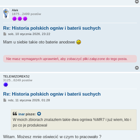
Alek
1875...2499 postów
Re: Historia polskich ogniw i baterii suchych
P
sob, 10 stycznia 2026, 23:22
o
s
Mam u siebie takie oto baterie anodowe
t
Nie masz wymaganych uprawnień, aby zobaczyć pliki załączone do tego posta.
TELEWIZOREK52
3125...6249 postów
Re: Historia polskich ogniw i baterii suchych
P
ndz, 11 stycznia 2026, 01:28
o
s
t
inar
pisze:
W moich zbiorach znalazłem takie dwa ogniwa %MR7 i już wiem, kto i
po co je produkował
Witam. Możesz mnie oświecić w czym to pracowało ?