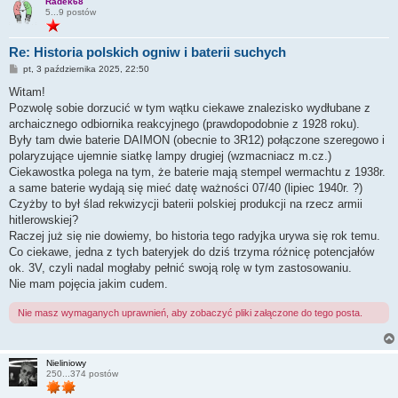
Radek68
5...9 postów
Re: Historia polskich ogniw i baterii suchych
P
pt, 3 października 2025, 22:50
o
s
Witam!
t
Pozwolę sobie dorzucić w tym wątku ciekawe znalezisko wydłubane z
archaicznego odbiornika reakcyjnego (prawdopodobnie z 1928 roku).
Były tam dwie baterie DAIMON (obecnie to 3R12) połączone szeregowo i
polaryzujące ujemnie siatkę lampy drugiej (wzmacniacz m.cz.)
Ciekawostka polega na tym, że baterie mają stempel wermachtu z 1938r.
a same baterie wydają się mieć datę ważności 07/40 (lipiec 1940r. ?)
Czyżby to był ślad rekwizycji baterii polskiej produkcji na rzecz armii
hitlerowskiej?
Raczej już się nie dowiemy, bo historia tego radyjka urywa się rok temu.
Co ciekawe, jedna z tych bateryjek do dziś trzyma różnicę potencjałów
ok. 3V, czyli nadal mogłaby pełnić swoją rolę w tym zastosowaniu.
Nie mam pojęcia jakim cudem.
Nie masz wymaganych uprawnień, aby zobaczyć pliki załączone do tego posta.
Nieliniowy
250...374 postów