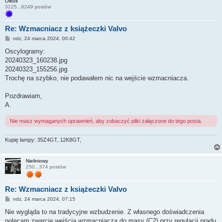
Olkus
3125...6249 postów
Re: Wzmacniacz z książeczki Valvo
P
ndz, 24 marca 2024, 00:42
o
s
Oscylogramy:
t
20240323_160238.jpg
20240323_155256.jpg
Trochę na szybko, nie podawałem nic na wejście wzmacniacza.
Pozdrawiam,
A.
Nie masz wymaganych uprawnień, aby zobaczyć pliki załączone do tego posta.
Kupię lampy: 35Z4GT, 12K8GT,
Nieliniowy
250...374 postów
Re: Wzmacniacz z książeczki Valvo
P
ndz, 24 marca 2024, 07:15
o
s
Nie wygląda to na tradycyjne wzbudzenie. Z własnego doświadczenia
t
polecam zwarcie wejścia wzmacniacza do masy (C2) przy regulacji prądu