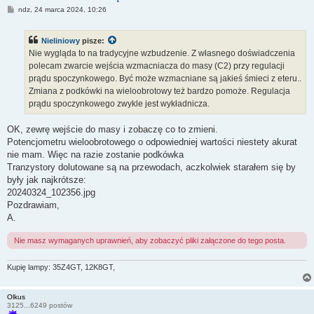
P
ndz, 24 marca 2024, 10:26
o
s
t
Nieliniowy
pisze:
Nie wygląda to na tradycyjne wzbudzenie. Z własnego doświadczenia
polecam zwarcie wejścia wzmacniacza do masy (C2) przy regulacji
prądu spoczynkowego. Być może wzmacniane są jakieś śmieci z eteru..
Zmiana z podkówki na wieloobrotowy też bardzo pomoże. Regulacja
prądu spoczynkowego zwykle jest wykładnicza.
OK, zewrę wejście do masy i zobaczę co to zmieni.
Potencjometru wieloobrotowego o odpowiedniej wartości niestety akurat
nie mam. Więc na razie zostanie podkówka
Tranzystory dolutowane są na przewodach, aczkolwiek starałem się by
były jak najkrótsze:
20240324_102356.jpg
Pozdrawiam,
A.
Nie masz wymaganych uprawnień, aby zobaczyć pliki załączone do tego posta.
Kupię lampy: 35Z4GT, 12K8GT,
Olkus
3125...6249 postów