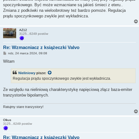
spoczynkowego. Być może wzmacniane są jakieś śmieci z eteru..
Zmiana z podkówki na wieloobrotowy też bardzo pomoże. Regulacja
prądu spoczynkowego zwykle jest wykładnicza.
AZ12
3125...6249 postów
Re: Wzmacniacz z książeczki Valvo
P
ndz, 24 marca 2024, 09:08
o
s
Witam
t
Nieliniowy
pisze:
Regulacja prądu spoczynkowego zwykle jest wykładnicza.
Ze względu na nieliniową charakterystykę napięciową złącz baza-emiter
tranzystorów bipolarnych.
Ratujmy stare tranzystory!
Olkus
3125...6249 postów
Re: Wzmacniacz z książeczki Valvo