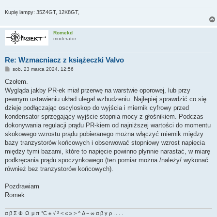
Kupię lampy: 35Z4GT, 12K8GT,
Romekd
moderator
Re: Wzmacniacz z książeczki Valvo
P
sob, 23 marca 2024, 12:56
o
s
Czołem.
t
Wygląda jakby PR-ek miał przerwę na warstwie oporowej, lub przy
pewnym ustawieniu układ ulegał wzbudzeniu. Najlepiej sprawdzić co się
dzieje podłączając oscyloskop do wyjścia i miernik cyfrowy przed
kondensator sprzęgający wyjście stopnia mocy z głośnikiem. Podczas
dokonywania regulacji prądu PR-kiem od najniższej wartości do momentu
skokowego wzrostu prądu pobieranego można włączyć miernik między
bazy tranzystorów końcowych i obserwować stopniowy wzrost napięcia
między tymi bazami, które to napięcie powinno płynnie narastać, w miarę
podkręcania prądu spoczynkowego (ten pomiar można /należy/ wykonać
również bez tranzystorów końcowych).
Pozdrawiam
Romek
α β Σ Φ Ω μ π °C ± √ ² < ≤ ≥ > ^ Δ − ∞ α β γ ρ . . . .