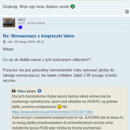
Dziękuję. Moje ego teraz dopiero urosło
AZ12
3125...6249 postów
Re: Wzmacniacz z książeczki Valvo
P
ndz, 25 lutego 2024, 09:11
o
s
Witam
t
Co wy do diabła macie z tym lustrzanym odbiciem!?
Przecież nie jest potrzebny termotransfer żeby wykonać płytkę do
takiego wzmacniacza, ba nawet zrobiłem Jabel J-35 rysując ścieżki
ręcznie.
Olkus
pisze:
Dla tych tranzystorów chyba lepszy będzie układ wzmacniacza
zasilanego symetryczne, sporo jest układów na 2N3055, są gotowe
płytki, powinny podpasować
Np.
https://www.elektroda.pl/rtvforum/topic2251307.html
A jak ma być z zasilaniem pojedynczym to np. JLH1969 (ale to klasa A).
Ja swoją płytkę przystosowałem do przewidzianych przeze mnie
radiatorów (poza PCB) więc trzeba by trochę pozmieniać.