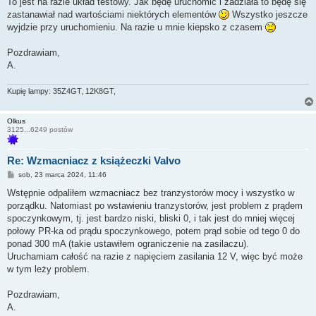
To jest na razie układ testowy. Jak będę uruchomić i zadziała to będę się
t
zastanawiał nad wartościami niektórych elementów
Wszystko jeszcze
wyjdzie przy uruchomieniu. Na razie u mnie kiepsko z czasem
Pozdrawiam,
A.
Kupię lampy: 35Z4GT, 12K8GT,
Olkus
3125...6249 postów
Re: Wzmacniacz z książeczki Valvo
P
sob, 23 marca 2024, 11:46
o
s
Wstępnie odpaliłem wzmacniacz bez tranzystorów mocy i wszystko w
t
porządku. Natomiast po wstawieniu tranzystorów, jest problem z prądem
spoczynkowym, tj. jest bardzo niski, bliski 0, i tak jest do mniej więcej
połowy PR-ka od prądu spoczynkowego, potem prąd sobie od tego 0 do
ponad 300 mA (takie ustawiłem ograniczenie na zasilaczu).
Uruchamiam całość na razie z napięciem zasilania 12 V, więc być może
w tym leży problem.
Pozdrawiam,
A.