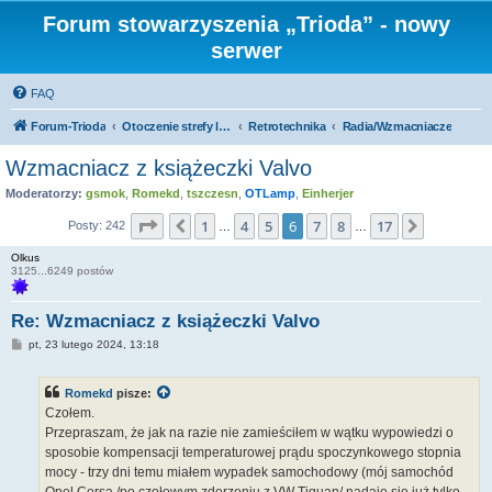
Forum stowarzyszenia „Trioda” - nowy
serwer
FAQ
Forum-Trioda
Otoczenie strefy lampowej
Retrotechnika
Radia/Wzmacniacze
Wzmacniacz z książeczki Valvo
Moderatorzy:
gsmok
,
Romekd
,
tszczesn
,
OTLamp
,
Einherjer
Strona
6
z
17
1
4
5
6
7
8
17
Poprzednia
Następn
Posty: 242
…
…
Olkus
3125...6249 postów
Re: Wzmacniacz z książeczki Valvo
P
pt, 23 lutego 2024, 13:18
o
s
t
Romekd
pisze:
Czołem.
Przepraszam, że jak na razie nie zamieściłem w wątku wypowiedzi o
sposobie kompensacji temperaturowej prądu spoczynkowego stopnia
mocy - trzy dni temu miałem wypadek samochodowy (mój samochód
Opel Corsa /po czołowym zderzeniu z VW Tiguan/ nadaje się już tylko