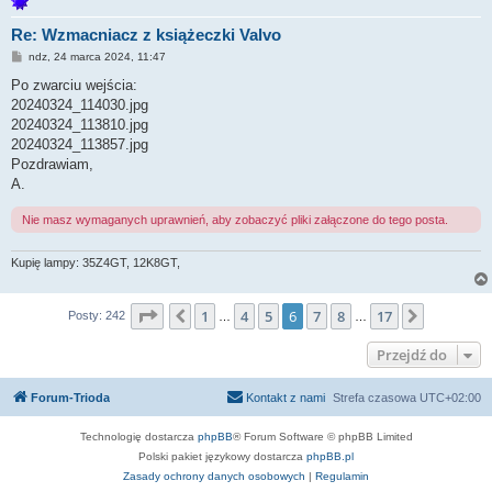
Re: Wzmacniacz z książeczki Valvo
P
ndz, 24 marca 2024, 11:47
o
s
Po zwarciu wejścia:
t
20240324_114030.jpg
20240324_113810.jpg
20240324_113857.jpg
Pozdrawiam,
A.
Nie masz wymaganych uprawnień, aby zobaczyć pliki załączone do tego posta.
Kupię lampy: 35Z4GT, 12K8GT,
Strona
6
z
17
1
4
5
6
7
8
17
Poprzednia
Następn
Posty: 242
…
…
Przejdź do
Forum-Trioda
Kontakt z nami
Strefa czasowa
UTC+02:00
Technologię dostarcza
phpBB
® Forum Software © phpBB Limited
Polski pakiet językowy dostarcza
phpBB.pl
Zasady ochrony danych osobowych
|
Regulamin