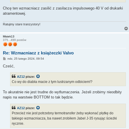
Chcę ten wzmacniacz zasilić z zasilacza impulsowego 40 V od drukarki
atramentowej.
Ratujmy stare tranzystory!
Misiek13
375...499 postów
Re: Wzmacniacz z książeczki Valvo
P
ndz, 25 lutego 2024, 09:54
o
s
Cześć,
t
AZ12
pisze:
Co wy do diabła macie z tym lustrzanym odbiciem!?
To akuratnie nie jest trudne do wytłumaczenia. Jeżeli zrobimy nieodbity
napis na warstwie BOTTOM to tak będzie.
AZ12
pisze:
Przecież nie jest potrzebny termotransfer żeby wykonać płytkę do
takiego wzmacniacza, ba nawet zrobiłem Jabel J-35 rysując ścieżki
ręcznie.