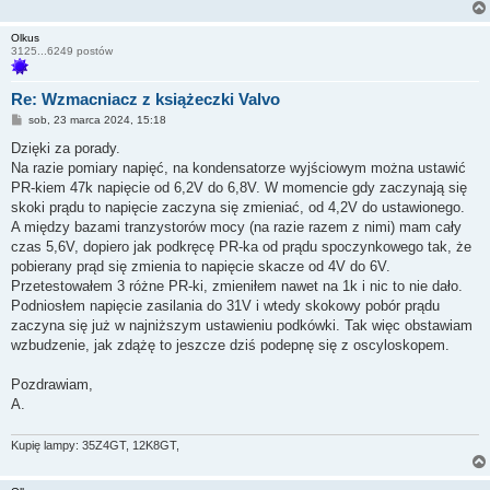
Olkus
3125...6249 postów
Re: Wzmacniacz z książeczki Valvo
P
sob, 23 marca 2024, 15:18
o
s
Dzięki za porady.
t
Na razie pomiary napięć, na kondensatorze wyjściowym można ustawić
PR-kiem 47k napięcie od 6,2V do 6,8V. W momencie gdy zaczynają się
skoki prądu to napięcie zaczyna się zmieniać, od 4,2V do ustawionego.
A między bazami tranzystorów mocy (na razie razem z nimi) mam cały
czas 5,6V, dopiero jak podkręcę PR-ka od prądu spoczynkowego tak, że
pobierany prąd się zmienia to napięcie skacze od 4V do 6V.
Przetestowałem 3 różne PR-ki, zmieniłem nawet na 1k i nic to nie dało.
Podniosłem napięcie zasilania do 31V i wtedy skokowy pobór prądu
zaczyna się już w najniższym ustawieniu podkówki. Tak więc obstawiam
wzbudzenie, jak zdążę to jeszcze dziś podepnę się z oscyloskopem.
Pozdrawiam,
A.
Kupię lampy: 35Z4GT, 12K8GT,