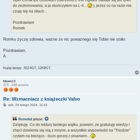
do zezłomowania, a ja skończyłem na L-4...
), przez co na razie nie
czuję się na siłach...
Pozdrawiam
Romek
Romku życzę zdrowia, ważne że nic poważnego się Tobie nie stało.
Pozdrawiam,
A.
Kupię lampy: 35Z4GT, 12K8GT,
Misiek13
375...499 postów
Re: Wzmacniacz z książeczki Valvo
P
sob, 24 lutego 2024, 11:42
o
s
t
Romekd
pisze:
Dziękuję. Co do lektury tamtego wątku, powiem, że gratuluję wiedzy i
chęci dzielenia się nią z innymi, a wszystkie wypowiedzi na "Triodzie"
czytam na bieżąco - dużo gorzej z pisaniem...