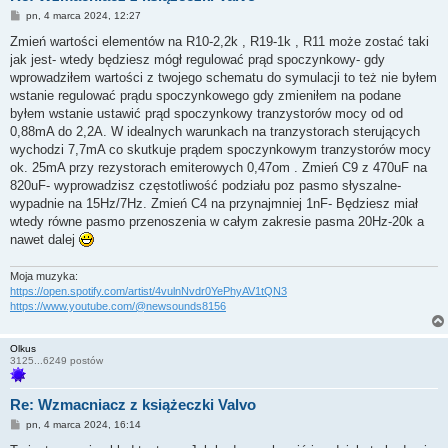
P
pn, 4 marca 2024, 12:27
o
s
Zmień wartości elementów na R10-2,2k , R19-1k , R11 może zostać taki
t
jak jest- wtedy będziesz mógł regulować prąd spoczynkowy- gdy
wprowadziłem wartości z twojego schematu do symulacji to też nie byłem
wstanie regulować prądu spoczynkowego gdy zmieniłem na podane
byłem wstanie ustawić prąd spoczynkowy tranzystorów mocy od od
0,88mA do 2,2A. W idealnych warunkach na tranzystorach sterujących
wychodzi 7,7mA co skutkuje prądem spoczynkowym tranzystorów mocy
ok. 25mA przy rezystorach emiterowych 0,47om . Zmień C9 z 470uF na
820uF- wyprowadzisz częstotliwość podziału poz pasmo słyszalne-
wypadnie na 15Hz/7Hz. Zmień C4 na przynajmniej 1nF- Będziesz miał
wtedy równe pasmo przenoszenia w całym zakresie pasma 20Hz-20k a
nawet dalej
Moja muzyka:
https://open.spotify.com/artist/4vulnNvdr0YePhyAV1tQN3
https://www.youtube.com/@newsounds8156
Olkus
3125...6249 postów
Re: Wzmacniacz z książeczki Valvo
P
pn, 4 marca 2024, 16:14
o
s