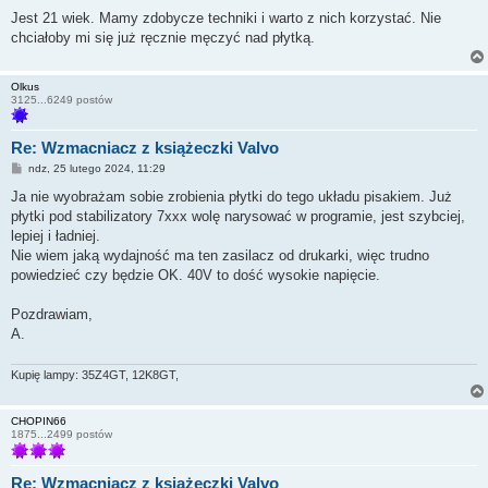
Jest 21 wiek. Mamy zdobycze techniki i warto z nich korzystać. Nie
chciałoby mi się już ręcznie męczyć nad płytką.
Olkus
3125...6249 postów
Re: Wzmacniacz z książeczki Valvo
P
ndz, 25 lutego 2024, 11:29
o
s
Ja nie wyobrażam sobie zrobienia płytki do tego układu pisakiem. Już
t
płytki pod stabilizatory 7xxx wolę narysować w programie, jest szybciej,
lepiej i ładniej.
Nie wiem jaką wydajność ma ten zasilacz od drukarki, więc trudno
powiedzieć czy będzie OK. 40V to dość wysokie napięcie.
Pozdrawiam,
A.
Kupię lampy: 35Z4GT, 12K8GT,
CHOPIN66
1875...2499 postów
Re: Wzmacniacz z książeczki Valvo