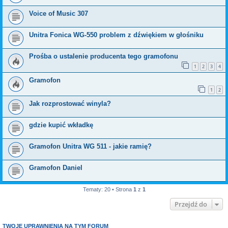
Voice of Music 307
Unitra Fonica WG-550 problem z dźwiękiem w głośniku
Prośba o ustalenie producenta tego gramofonu
1
2
3
4
Gramofon
1
2
Jak rozprostować winyla?
gdzie kupić wkładkę
Gramofon Unitra WG 511 - jakie ramię?
Gramofon Daniel
Tematy: 20 • Strona
1
z
1
Przejdź do
TWOJE UPRAWNIENIA NA TYM FORUM