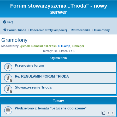
Forum stowarzyszenia „Trioda” - nowy
serwer
FAQ
Forum-Trioda
Otoczenie strefy lampowej
Retrotechnika
Gramofony
Gramofony
Moderatorzy:
gsmok
,
Romekd
,
tszczesn
,
OTLamp
,
Einherjer
Tematy: 20 • Strona
1
z
1
Ogłoszenia
Przenosiny forum
Re: REGULAMIN FORUM TRIODA
Stowarzyszenie Trioda
Tematy
Wydzielono z tematu "Sztuczne obciążenie"
1
2