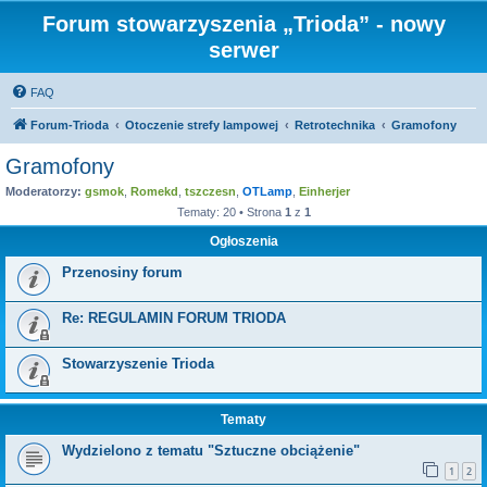
Forum stowarzyszenia „Trioda” - nowy
serwer
FAQ
Forum-Trioda
Otoczenie strefy lampowej
Retrotechnika
Gramofony
Gramofony
Moderatorzy:
gsmok
,
Romekd
,
tszczesn
,
OTLamp
,
Einherjer
Tematy: 20 • Strona
1
z
1
Ogłoszenia
Przenosiny forum
Re: REGULAMIN FORUM TRIODA
Stowarzyszenie Trioda
Tematy
Wydzielono z tematu "Sztuczne obciążenie"
1
2