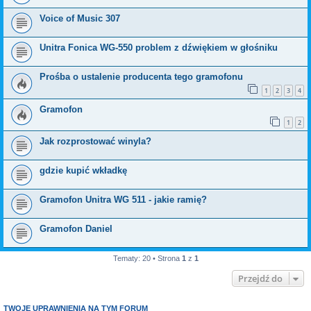
Voice of Music 307
Unitra Fonica WG-550 problem z dźwiękiem w głośniku
Prośba o ustalenie producenta tego gramofonu
1
2
3
4
Gramofon
1
2
Jak rozprostować winyla?
gdzie kupić wkładkę
Gramofon Unitra WG 511 - jakie ramię?
Gramofon Daniel
Tematy: 20 • Strona
1
z
1
Przejdź do
TWOJE UPRAWNIENIA NA TYM FORUM