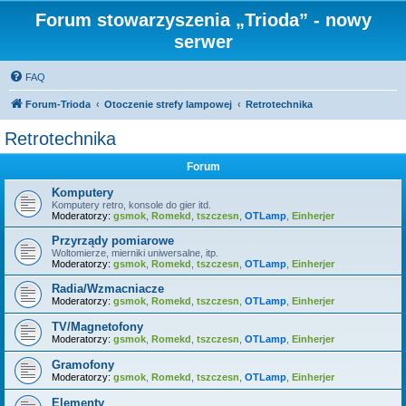
Forum stowarzyszenia „Trioda” - nowy
serwer
FAQ
Forum-Trioda
Otoczenie strefy lampowej
Retrotechnika
Retrotechnika
Forum
Komputery
Komputery retro, konsole do gier itd.
Moderatorzy:
gsmok
,
Romekd
,
tszczesn
,
OTLamp
,
Einherjer
Przyrządy pomiarowe
Woltomierze, mierniki uniwersalne, itp.
Moderatorzy:
gsmok
,
Romekd
,
tszczesn
,
OTLamp
,
Einherjer
Radia/Wzmacniacze
Moderatorzy:
gsmok
,
Romekd
,
tszczesn
,
OTLamp
,
Einherjer
TV/Magnetofony
Moderatorzy:
gsmok
,
Romekd
,
tszczesn
,
OTLamp
,
Einherjer
Gramofony
Moderatorzy:
gsmok
,
Romekd
,
tszczesn
,
OTLamp
,
Einherjer
Elementy