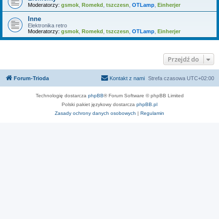
Moderatorzy:
gsmok
,
Romekd
,
tszczesn
,
OTLamp
,
Einherjer
Inne
Elektronika retro
Moderatorzy:
gsmok
,
Romekd
,
tszczesn
,
OTLamp
,
Einherjer
Przejdź do
Forum-Trioda
Kontakt z nami
Strefa czasowa
UTC+02:00
Technologię dostarcza
phpBB
® Forum Software © phpBB Limited
Polski pakiet językowy dostarcza
phpBB.pl
Zasady ochrony danych osobowych
|
Regulamin