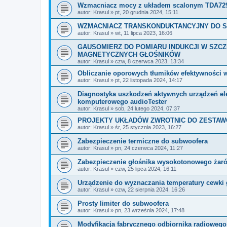
Wzmacniacz mocy z układem scalonym TDA729
autor:
Krasul
»
pt, 20 grudnia 2024, 15:11
WZMACNIACZ TRANSKONDUKTANCYJNY DO 
autor:
Krasul
»
wt, 11 lipca 2023, 16:06
GAUSOMIERZ DO POMIARU INDUKCJI W SZ
MAGNETYCZNYCH GŁOŚNIKÓW
autor:
Krasul
»
czw, 8 czerwca 2023, 13:34
Obliczanie oporowych tłumików efektywności 
autor:
Krasul
»
pt, 22 listopada 2024, 14:17
Diagnostyka uszkodzeń aktywnych urządzeń e
komputerowego audioTester
autor:
Krasul
»
sob, 24 lutego 2024, 07:37
PROJEKTY UKŁADÓW ZWROTNIC DO ZESTA
autor:
Krasul
»
śr, 25 stycznia 2023, 16:27
Zabezpieczenie termiczne do subwoofera
autor:
Krasul
»
pn, 24 czerwca 2024, 11:27
Zabezpieczenie głośnika wysokotonowego ż
autor:
Krasul
»
czw, 25 lipca 2024, 16:11
Urządzenie do wyznaczania temperatury cewki 
autor:
Krasul
»
czw, 22 sierpnia 2024, 16:26
Prosty limiter do subwoofera
autor:
Krasul
»
pn, 23 września 2024, 17:48
Modyfikacja fabrycznego odbiornika radiowe