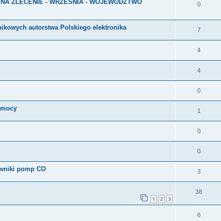
 NA ZLECENIE - WRZEŚNIA - WOJEWÓDZTWO
0
ikowych autorstwa Polskiego elektronika
7
4
4
0
, mocy
1
0
0
rowniki pomp CO
3
38
1
2
3
6