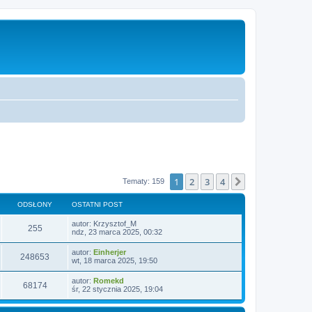
1
2
3
4
Następna
Tematy: 159
ODSŁONY
OSTATNI POST
autor:
Krzysztof_M
255
ndz, 23 marca 2025, 00:32
autor:
Einherjer
248653
wt, 18 marca 2025, 19:50
autor:
Romekd
68174
śr, 22 stycznia 2025, 19:04