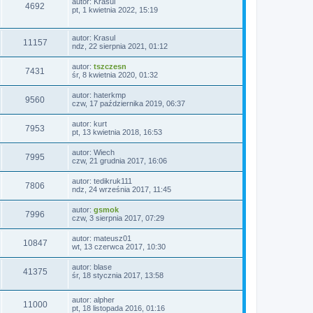
autor:
Krasul
4692
pt, 1 kwietnia 2022, 15:19
autor:
Krasul
11157
ndz, 22 sierpnia 2021, 01:12
autor:
tszczesn
7431
śr, 8 kwietnia 2020, 01:32
autor:
haterkmp
9560
czw, 17 października 2019, 06:37
autor:
kurt
7953
pt, 13 kwietnia 2018, 16:53
autor:
Wiech
7995
czw, 21 grudnia 2017, 16:06
autor:
tedikruk111
7806
ndz, 24 września 2017, 11:45
autor:
gsmok
7996
czw, 3 sierpnia 2017, 07:29
autor:
mateusz01
10847
wt, 13 czerwca 2017, 10:30
autor:
blase
41375
śr, 18 stycznia 2017, 13:58
autor:
alpher
11000
pt, 18 listopada 2016, 01:16