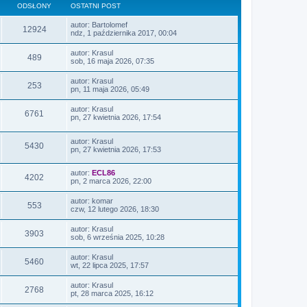
ODSŁONY
OSTATNI POST
autor:
Bartolomef
12924
ndz, 1 października 2017, 00:04
autor:
Krasul
489
sob, 16 maja 2026, 07:35
autor:
Krasul
253
pn, 11 maja 2026, 05:49
autor:
Krasul
6761
pn, 27 kwietnia 2026, 17:54
autor:
Krasul
5430
pn, 27 kwietnia 2026, 17:53
autor:
ECL86
4202
pn, 2 marca 2026, 22:00
autor:
komar
553
czw, 12 lutego 2026, 18:30
autor:
Krasul
3903
sob, 6 września 2025, 10:28
autor:
Krasul
5460
wt, 22 lipca 2025, 17:57
autor:
Krasul
2768
pt, 28 marca 2025, 16:12