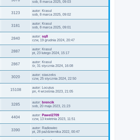
3076
sob, 8 marca 2025, 09:03
autor:
Krasul
3123
sob, 8 marca 2025, 09:02
autor:
Krasul
3181
sob, 8 marca 2025, 09:01
autor:
sq8
2840
czw, 19 grudnia 2024, 20:47
autor:
Krasul
2887
pt, 23 lutego 2024, 15:17
autor:
Krasul
2867
śr, 31 stycznia 2024, 16:08
autor:
staszeks
3020
czw, 25 stycznia 2024, 22:50
autor:
Locutus
15108
pn, 4 września 2023, 21:05
autor:
brencik
3285
sob, 20 maja 2023, 21:23
autor:
Pawel2709
4404
czw, 13 kwietnia 2023, 11:51
autor:
Radiowiec
3390
pt, 28 października 2022, 00:47