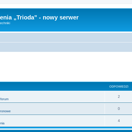
nia „Trioda” - nowy serwer
echniki
ODPOWIEDZI
2
 forum
0
tronowe
4
nia