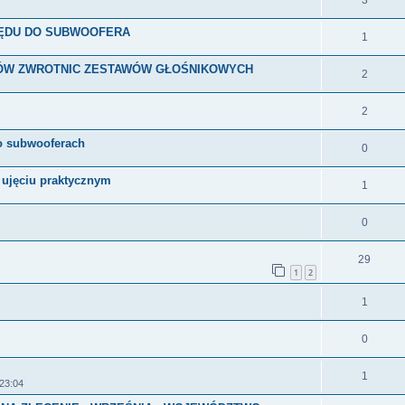
3
ZĘDU DO SUBWOOFERA
1
ÓW ZWROTNIC ZESTAWÓW GŁOŚNIKOWYCH
2
2
 o subwooferach
0
 ujęciu praktycznym
1
0
29
1
2
1
0
1
 23:04