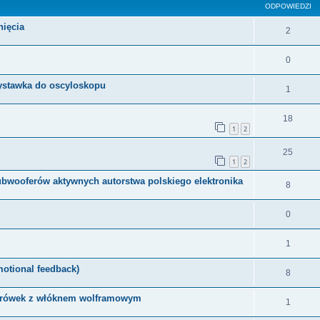
ODPOWIEDZI
nięcia
2
0
zystawka do oscyloskopu
1
18
1
2
25
1
2
ubwooferów aktywnych autorstwa polskiego elektronika
8
0
1
otional feedback)
8
żarówek z włóknem wolframowym
1