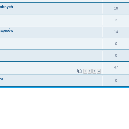
drobnych
10
2
napisów
14
0
0
47
1
2
3
4
a...
0