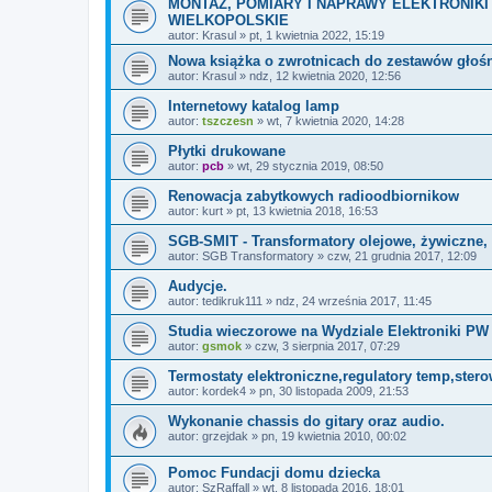
MONTAŻ, POMIARY I NAPRAWY ELEKTRONIKI
WIELKOPOLSKIE
autor:
Krasul
»
pt, 1 kwietnia 2022, 15:19
Nowa książka o zwrotnicach do zestawów głośn
autor:
Krasul
»
ndz, 12 kwietnia 2020, 12:56
Internetowy katalog lamp
autor:
tszczesn
»
wt, 7 kwietnia 2020, 14:28
Płytki drukowane
autor:
pcb
»
wt, 29 stycznia 2019, 08:50
Renowacja zabytkowych radioodbiornikow
autor:
kurt
»
pt, 13 kwietnia 2018, 16:53
SGB-SMIT - Transformatory olejowe, żywiczne
autor:
SGB Transformatory
»
czw, 21 grudnia 2017, 12:09
Audycje.
autor:
tedikruk111
»
ndz, 24 września 2017, 11:45
Studia wieczorowe na Wydziale Elektroniki PW
autor:
gsmok
»
czw, 3 sierpnia 2017, 07:29
Termostaty elektroniczne,regulatory temp,ste
autor:
kordek4
»
pn, 30 listopada 2009, 21:53
Wykonanie chassis do gitary oraz audio.
autor:
grzejdak
»
pn, 19 kwietnia 2010, 00:02
Pomoc Fundacji domu dziecka
autor:
SzRaffall
»
wt, 8 listopada 2016, 18:01