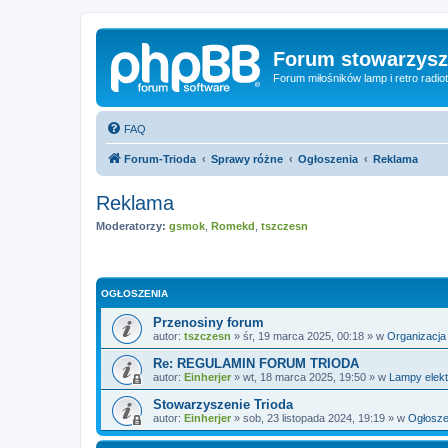
Forum stowarzysze
Forum miłośników lamp i retro radiot
FAQ
Forum-Trioda
Sprawy różne
Ogłoszenia
Reklama
Reklama
Moderatorzy:
gsmok
,
Romekd
,
tszczesn
OGŁOSZENIA
Przenosiny forum
autor:
tszczesn
»
śr, 19 marca 2025, 00:18
» w
Organizacja
Re: REGULAMIN FORUM TRIODA
autor:
Einherjer
»
wt, 18 marca 2025, 19:50
» w
Lampy elek
Stowarzyszenie Trioda
autor:
Einherjer
»
sob, 23 listopada 2024, 19:19
» w
Ogłosze