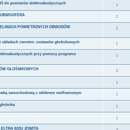
3 do pomiarów elektroakustycznych
1
SUBWOOFERA
2
CZELINACH POWIETRZNYCH OBWODÓW
2
w układach zwrotnic zestawów głośnikowych
1
lektroakustycznych przy pomocy programu
1
WÓW GŁOŚNIKOWYCH
2
1
arówką samochodową z włóknem wolframowym
1
głośnika
1
1
go ELTRA 820U JOWITA