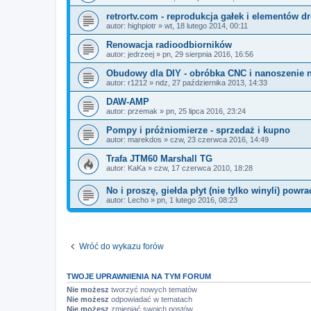
retrortv.com - reprodukcja gałek i elementów 
autor:
highpiotr
»
wt, 18 lutego 2014, 00:11
Renowacja radioodbiorników
autor:
jedrzeej
»
pn, 29 sierpnia 2016, 16:56
Obudowy dla DIY - obróbka CNC i nanoszenie 
autor:
r1212
»
ndz, 27 października 2013, 14:33
DAW-AMP
autor:
przemak
»
pn, 25 lipca 2016, 23:24
Pompy i próżniomierze - sprzedaż i kupno
autor:
marekdos
»
czw, 23 czerwca 2016, 14:49
Trafa JTM60 Marshall TG
autor:
KaKa
»
czw, 17 czerwca 2010, 18:28
No i proszę, giełda płyt (nie tylko winyli) powrac
autor:
Lecho
»
pn, 1 lutego 2016, 08:23
Wróć do wykazu forów
TWOJE UPRAWNIENIA NA TYM FORUM
Nie możesz
tworzyć nowych tematów
Nie możesz
odpowiadać w tematach
Nie możesz
zmieniać swoich postów