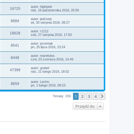
autor:
highpiotr
16725
ndz, 16 października 2016, 20:50
autor:
jedrzeej
8684
wt, 30 sierpnia 2016, 08:27
autor:
r1212
18628
sob, 27 sierpnia 2016, 17:50
autor:
przemak
8541
pn, 25 lipca 2016, 23:24
autor:
marekdos
8448
czw, 23 czerwca 2016, 14:49
autor:
grabel
47399
ndz, 21 lutego 2016, 18:02
autor:
Lecho
8659
pn, 1 lutego 2016, 08:23
1
2
3
4
Następna
Tematy: 159
Przejdź do