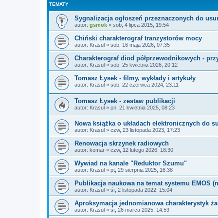
TEMATY
Sygnalizacja ogłoszeń przeznaczonych do usu
autor:
gsmok
»
sob, 4 lipca 2015, 19:54
Chiński charakterograf tranzystorów mocy
autor:
Krasul
»
sob, 16 maja 2026, 07:35
Charakterograf diod półprzewodnikowych - pr
autor:
Krasul
»
sob, 25 kwietnia 2026, 20:12
Tomasz Łysek - filmy, wykłady i artykuły
autor:
Krasul
»
sob, 22 czerwca 2024, 23:11
Tomasz Łysek - zestaw publikacji
autor:
Krasul
»
pn, 21 kwietnia 2025, 08:23
Nowa książka o układach elektronicznych do s
autor:
Krasul
»
czw, 23 listopada 2023, 17:23
Renowacja skrzynek radiowych
autor:
komar
»
czw, 12 lutego 2026, 18:30
Wywiad na kanale "Reduktor Szumu"
autor:
Krasul
»
pt, 29 sierpnia 2025, 16:38
Publikacja naukowa na temat systemu EMOS (m
autor:
Krasul
»
śr, 2 listopada 2022, 15:04
Aproksymacja jednomianowa charakterystyk 
autor:
Krasul
»
śr, 26 marca 2025, 14:59