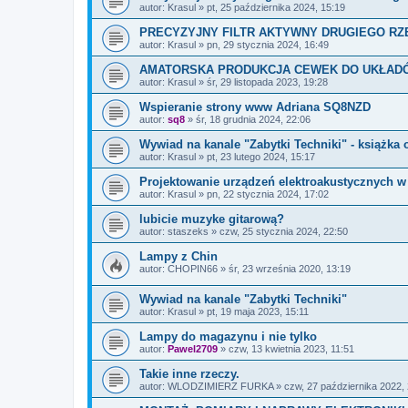
autor:
Krasul
»
pt, 25 października 2024, 15:19
PRECYZYJNY FILTR AKTYWNY DRUGIEGO R
autor:
Krasul
»
pn, 29 stycznia 2024, 16:49
AMATORSKA PRODUKCJA CEWEK DO UKŁAD
autor:
Krasul
»
śr, 29 listopada 2023, 19:28
Wspieranie strony www Adriana SQ8NZD
autor:
sq8
»
śr, 18 grudnia 2024, 22:06
Wywiad na kanale "Zabytki Techniki" - książka
autor:
Krasul
»
pt, 23 lutego 2024, 15:17
Projektowanie urządzeń elektroakustycznych w
autor:
Krasul
»
pn, 22 stycznia 2024, 17:02
lubicie muzyke gitarową?
autor:
staszeks
»
czw, 25 stycznia 2024, 22:50
Lampy z Chin
autor:
CHOPIN66
»
śr, 23 września 2020, 13:19
Wywiad na kanale "Zabytki Techniki"
autor:
Krasul
»
pt, 19 maja 2023, 15:11
Lampy do magazynu i nie tylko
autor:
Pawel2709
»
czw, 13 kwietnia 2023, 11:51
Takie inne rzeczy.
autor:
WLODZIMIERZ FURKA
»
czw, 27 października 2022,