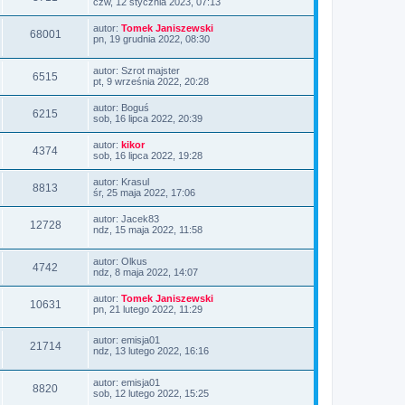
czw, 12 stycznia 2023, 07:13
autor:
Tomek Janiszewski
68001
pn, 19 grudnia 2022, 08:30
autor:
Szrot majster
6515
pt, 9 września 2022, 20:28
autor:
Boguś
6215
sob, 16 lipca 2022, 20:39
autor:
kikor
4374
sob, 16 lipca 2022, 19:28
autor:
Krasul
8813
śr, 25 maja 2022, 17:06
autor:
Jacek83
12728
ndz, 15 maja 2022, 11:58
autor:
Olkus
4742
ndz, 8 maja 2022, 14:07
autor:
Tomek Janiszewski
10631
pn, 21 lutego 2022, 11:29
autor:
emisja01
21714
ndz, 13 lutego 2022, 16:16
autor:
emisja01
8820
sob, 12 lutego 2022, 15:25