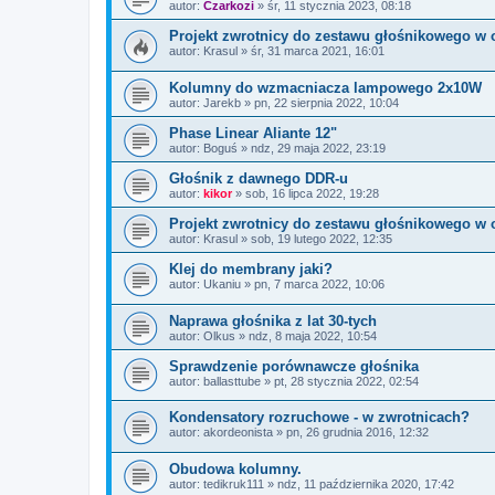
autor:
Czarkozi
»
śr, 11 stycznia 2023, 08:18
Projekt zwrotnicy do zestawu głośnikowego w
autor:
Krasul
»
śr, 31 marca 2021, 16:01
Kolumny do wzmacniacza lampowego 2x10W
autor:
Jarekb
»
pn, 22 sierpnia 2022, 10:04
Phase Linear Aliante 12"
autor:
Boguś
»
ndz, 29 maja 2022, 23:19
Głośnik z dawnego DDR-u
autor:
kikor
»
sob, 16 lipca 2022, 19:28
Projekt zwrotnicy do zestawu głośnikowego w
autor:
Krasul
»
sob, 19 lutego 2022, 12:35
Klej do membrany jaki?
autor:
Ukaniu
»
pn, 7 marca 2022, 10:06
Naprawa głośnika z lat 30-tych
autor:
Olkus
»
ndz, 8 maja 2022, 10:54
Sprawdzenie porównawcze głośnika
autor:
ballasttube
»
pt, 28 stycznia 2022, 02:54
Kondensatory rozruchowe - w zwrotnicach?
autor:
akordeonista
»
pn, 26 grudnia 2016, 12:32
Obudowa kolumny.
autor:
tedikruk111
»
ndz, 11 października 2020, 17:42