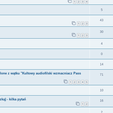
1
2
3
4
5
43
1
2
3
30
1
2
3
4
0
14
one z wątku "Kultowy audiofilski wzmacniacz Pass
71
1
2
3
4
5
10
ką) - kilka pytań
16
1
2
2