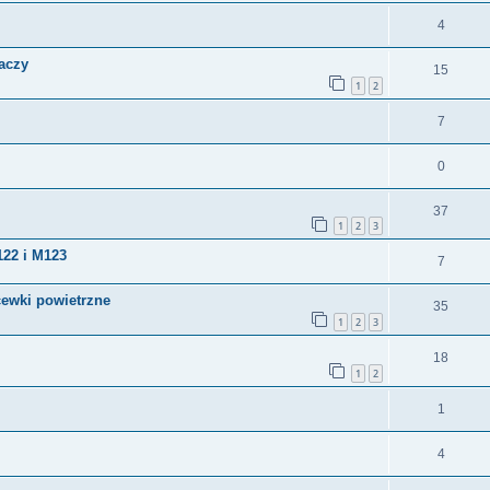
4
aczy
15
1
2
7
0
37
1
2
3
22 i M123
7
cewki powietrzne
35
1
2
3
18
1
2
1
4