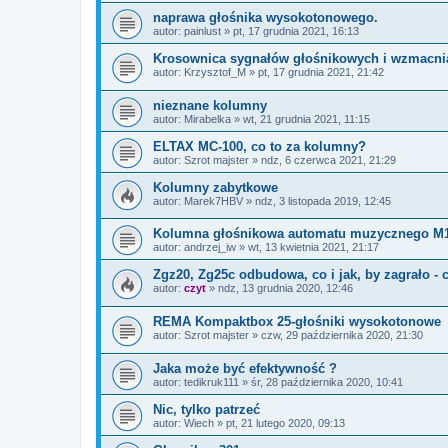
naprawa głośnika wysokotonowego.
autor:
painlust
»
pt, 17 grudnia 2021, 16:13
Krosownica sygnałów głośnikowych i wzmacni
autor:
Krzysztof_M
»
pt, 17 grudnia 2021, 21:42
nieznane kolumny
autor:
Mirabelka
»
wt, 21 grudnia 2021, 11:15
ELTAX MC-100, co to za kolumny?
autor:
Szrot majster
»
ndz, 6 czerwca 2021, 21:29
Kolumny zabytkowe
autor:
Marek7HBV
»
ndz, 3 listopada 2019, 12:45
Kolumna głośnikowa automatu muzycznego M1
autor:
andrzej_iw
»
wt, 13 kwietnia 2021, 21:17
Zgz20, Zg25c odbudowa, co i jak, by zagrało - 
autor:
czyt
»
ndz, 13 grudnia 2020, 12:46
REMA Kompaktbox 25-głośniki wysokotonowe
autor:
Szrot majster
»
czw, 29 października 2020, 21:30
Jaka może być efektywność ?
autor:
tedikruk111
»
śr, 28 października 2020, 10:41
Nic, tylko patrzeć
autor:
Wiech
»
pt, 21 lutego 2020, 09:13