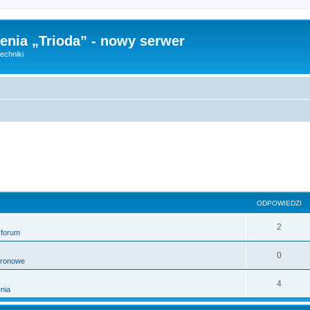
nia „Trioda” - nowy serwer
echniki
ODPOWIEDZI
2
 forum
0
tronowe
4
nia