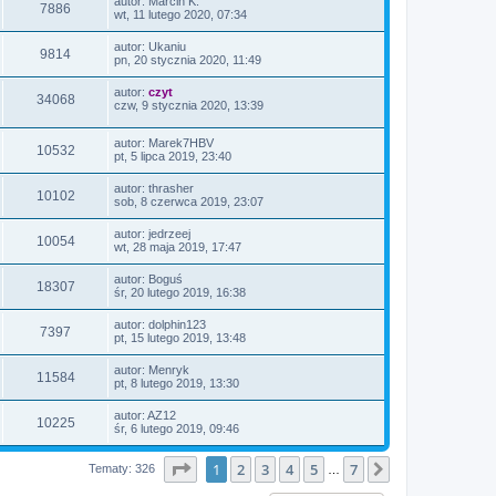
autor:
Marcin K.
7886
wt, 11 lutego 2020, 07:34
autor:
Ukaniu
9814
pn, 20 stycznia 2020, 11:49
autor:
czyt
34068
czw, 9 stycznia 2020, 13:39
autor:
Marek7HBV
10532
pt, 5 lipca 2019, 23:40
autor:
thrasher
10102
sob, 8 czerwca 2019, 23:07
autor:
jedrzeej
10054
wt, 28 maja 2019, 17:47
autor:
Boguś
18307
śr, 20 lutego 2019, 16:38
autor:
dolphin123
7397
pt, 15 lutego 2019, 13:48
autor:
Menryk
11584
pt, 8 lutego 2019, 13:30
autor:
AZ12
10225
śr, 6 lutego 2019, 09:46
Strona
1
z
7
1
2
3
4
5
7
Następna
Tematy: 326
…