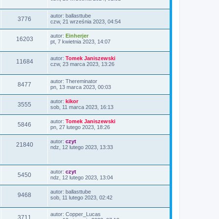
autor:
ballasttube
3776
czw, 21 września 2023, 04:54
autor:
Einherjer
16203
pt, 7 kwietnia 2023, 14:07
autor:
Tomek Janiszewski
11684
czw, 23 marca 2023, 13:26
autor:
Thereminator
8477
pn, 13 marca 2023, 00:03
autor:
kikor
3555
sob, 11 marca 2023, 16:13
autor:
Tomek Janiszewski
5846
pn, 27 lutego 2023, 18:26
autor:
czyt
21840
ndz, 12 lutego 2023, 13:33
autor:
czyt
5450
ndz, 12 lutego 2023, 13:04
autor:
ballasttube
9468
sob, 11 lutego 2023, 02:42
autor:
Copper_Lucas
3711