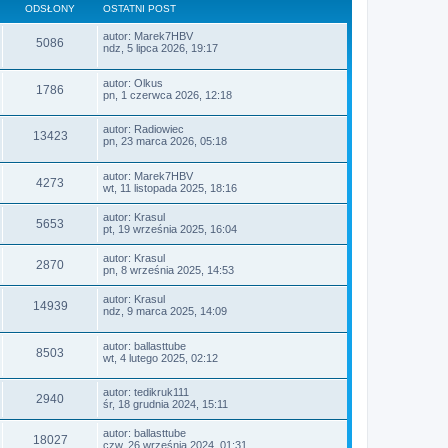
ODSŁONY
OSTATNI POST
autor:
Marek7HBV
5086
ndz, 5 lipca 2026, 19:17
autor:
Olkus
1786
pn, 1 czerwca 2026, 12:18
autor:
Radiowiec
13423
pn, 23 marca 2026, 05:18
autor:
Marek7HBV
4273
wt, 11 listopada 2025, 18:16
autor:
Krasul
5653
pt, 19 września 2025, 16:04
autor:
Krasul
2870
pn, 8 września 2025, 14:53
autor:
Krasul
14939
ndz, 9 marca 2025, 14:09
autor:
ballasttube
8503
wt, 4 lutego 2025, 02:12
autor:
tedikruk111
2940
śr, 18 grudnia 2024, 15:11
autor:
ballasttube
18027
czw, 26 września 2024, 01:31