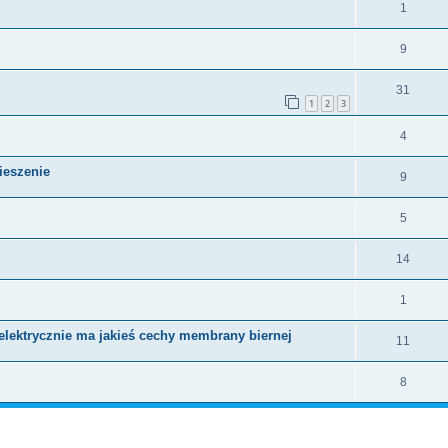
1
9
31
1
2
3
4
ieszenie
9
5
14
1
elektrycznie ma jakieś cechy membrany biernej
11
8