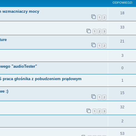
ODPOWIEDZI
ch wzmacniaczy mocy
18
1
2
33
1
2
3
ture
21
1
2
3
wego "audioTester"
0
S praca głośnika z pobudzeniem prądowym
1
we :)
15
1
2
32
1
2
3
2
53