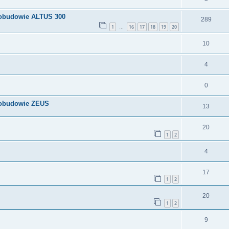
 obudowie ALTUS 300
289
1
16
17
18
19
20
…
10
4
0
 obudowie ZEUS
13
20
1
2
4
17
1
2
20
1
2
9