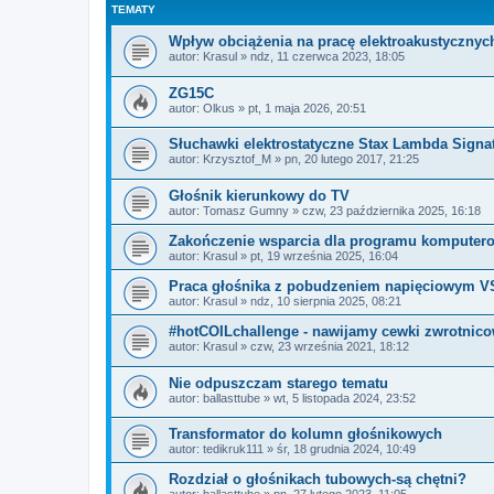
TEMATY
Wpływ obciążenia na pracę elektroakustyczny
autor:
Krasul
»
ndz, 11 czerwca 2023, 18:05
ZG15C
autor:
Olkus
»
pt, 1 maja 2026, 20:51
Słuchawki elektrostatyczne Stax Lambda Signa
autor:
Krzysztof_M
»
pn, 20 lutego 2017, 21:25
Głośnik kierunkowy do TV
autor:
Tomasz Gumny
»
czw, 23 października 2025, 16:18
Zakończenie wsparcia dla programu komputero
autor:
Krasul
»
pt, 19 września 2025, 16:04
Praca głośnika z pobudzeniem napięciowym V
autor:
Krasul
»
ndz, 10 sierpnia 2025, 08:21
#hotCOILchallenge - nawijamy cewki zwrotnico
autor:
Krasul
»
czw, 23 września 2021, 18:12
Nie odpuszczam starego tematu
autor:
ballasttube
»
wt, 5 listopada 2024, 23:52
Transformator do kolumn głośnikowych
autor:
tedikruk111
»
śr, 18 grudnia 2024, 10:49
Rozdział o głośnikach tubowych-są chętni?