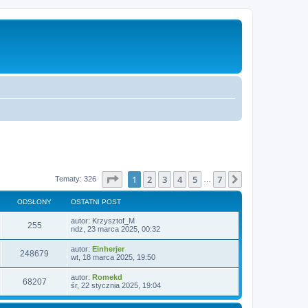
Strona
1
z
7
1
2
3
4
5
7
Następna
Tematy: 326
…
ODSŁONY
OSTATNI POST
autor:
Krzysztof_M
255
ndz, 23 marca 2025, 00:32
autor:
Einherjer
248679
wt, 18 marca 2025, 19:50
autor:
Romekd
68207
śr, 22 stycznia 2025, 19:04