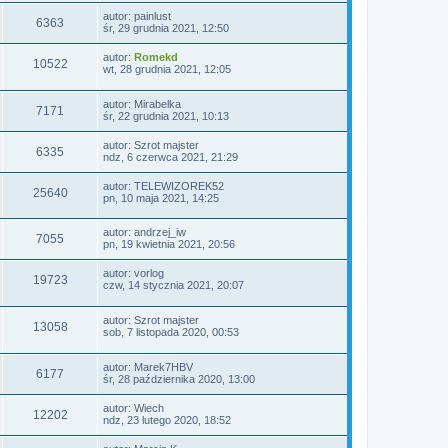
autor:
painlust
6363
śr, 29 grudnia 2021, 12:50
autor:
Romekd
10522
wt, 28 grudnia 2021, 12:05
autor:
Mirabelka
7171
śr, 22 grudnia 2021, 10:13
autor:
Szrot majster
6335
ndz, 6 czerwca 2021, 21:29
autor:
TELEWIZOREK52
25640
pn, 10 maja 2021, 14:25
autor:
andrzej_iw
7055
pn, 19 kwietnia 2021, 20:56
autor:
vorlog
19723
czw, 14 stycznia 2021, 20:07
autor:
Szrot majster
13058
sob, 7 listopada 2020, 00:53
autor:
Marek7HBV
6177
śr, 28 października 2020, 13:00
autor:
Wiech
12202
ndz, 23 lutego 2020, 18:52