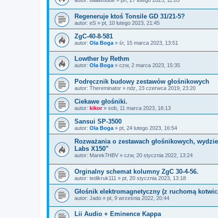
autor:
ballasttube
»
pn, 27 lutego 2023, 11:05
Regeneruje ktoś Tonsile GD 31/21-5?
autor:
eS
»
pt, 10 lutego 2023, 21:45
ZgC-40-8-581
autor:
Ola Boga
»
śr, 15 marca 2023, 13:51
Lowther by Rethm
autor:
Ola Boga
»
czw, 2 marca 2023, 15:35
Podręcznik budowy zestawów głośnikowych
autor:
Thereminator
»
ndz, 23 czerwca 2019, 23:20
Ciekawe głośniki.
autor:
kikor
»
sob, 11 marca 2023, 16:13
Sansui SP-3500
autor:
Ola Boga
»
pt, 24 lutego 2023, 16:54
Rozważania o zestawach głośnikowych, wydziel
Labs X150"
autor:
Marek7HBV
»
czw, 20 stycznia 2022, 13:24
Orginalny schemat kolumny ZgC 30-4-56.
autor:
tedikruk111
»
pt, 20 stycznia 2023, 13:18
Głośnik elektromagnetyczny (z ruchomą kotwicz
autor:
Jado
»
pt, 9 września 2022, 20:44
Lii Audio + Eminence Kappa