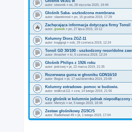
Głosnik ve301 w
autor:
stworek
»
wt, 28 stycznia 2020, 19:49
Głośnik Saba- uszkodzona membrana
autor:
slawekmod
»
pn, 16 grudnia 2019, 17:29
Zachęcająca informacja dotycząca firmy Tonsil
autor:
gsmok
»
pn, 27 lipca 2015, 10:12
Kolumny Diora ZGZ-11
autor:
kogigogi
»
sob, 29 czerwca 2019, 12:24
Tonsil GD 30/100 - uszkodzony resor/dolne zaw
autor:
thrasher
»
śr, 5 czerwca 2019, 12:24
Głośnik Philips z 1926 roku
autor:
jedrzeej
»
pt, 22 marca 2019, 21:35
Rozerwana guma w głosniku GDN16/10
autor:
Boguś
»
pt, 17 października 2014, 23:08
Kolumny estradowe- pomoc w budowie.
autor:
tedikruk111
»
czw, 14 lutego 2019, 21:56
Czy głośnik w kolumnie jednak niepodłączony 
autor:
Menryk
»
wt, 5 lutego 2019, 18:46
Zestaw głośnikowy ZG5C/S
autor:
Radiohead 49
»
pt, 1 lutego 2019, 17:04