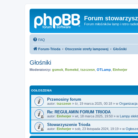
Forum stowarzysze
Forum miłośników lamp i retro radiot
FAQ
Forum-Trioda
Otoczenie strefy lampowej
Głośniki
Głośniki
Moderatorzy:
gsmok
,
Romekd
,
tszczesn
,
OTLamp
,
Einherjer
OGŁOSZENIA
Przenosiny forum
autor:
tszczesn
»
śr, 19 marca 2025, 00:18
» w
Organizacja
Re: REGULAMIN FORUM TRIODA
autor:
Einherjer
»
wt, 18 marca 2025, 19:50
» w
Lampy elek
Stowarzyszenie Trioda
autor:
Einherjer
»
sob, 23 listopada 2024, 19:19
» w
Ogłosze