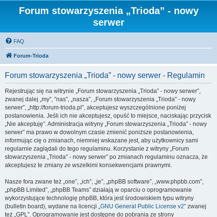
Forum stowarzyszenia „Trioda” - nowy
serwer
FAQ
Forum-Trioda
Forum stowarzyszenia „Trioda” - nowy serwer - Regulamin
Rejestrując się na witrynie „Forum stowarzyszenia „Trioda” - nowy serwer”,
zwanej dalej „my”, ”nas”, „nasza”, „Forum stowarzyszenia „Trioda” - nowy
serwer”, „http://forum-trioda.pl”, akceptujesz wyszczególnione poniżej
postanowienia. Jeśli ich nie akceptujesz, opuść to miejsce, naciskając przycisk
„Nie akceptuję”. Administracja witryny „Forum stowarzyszenia „Trioda” - nowy
serwer” ma prawo w dowolnym czasie zmienić poniższe postanowienia,
informując cię o zmianach, niemniej wskazane jest, aby użytkownicy sami
regularnie zaglądali do tego regulaminu. Korzystanie z witryny „Forum
stowarzyszenia „Trioda” - nowy serwer” po zmianach regulaminu oznacza, że
akceptujesz te zmiany ze wszelkimi konsekwencjami prawnymi.
Nasze fora zwane też „one”, „ich”, „je”, „phpBB software”, „www.phpbb.com”,
„phpBB Limited”, „phpBB Teams” działają w oparciu o oprogramowanie
wykorzystujące technologię phpBB, która jest środowiskiem typu witryny
(bulletin board), wydane na licencji „
GNU General Public License v2
” zwanej
też „GPL”. Oprogramowanie jest dostępne do pobrania ze strony