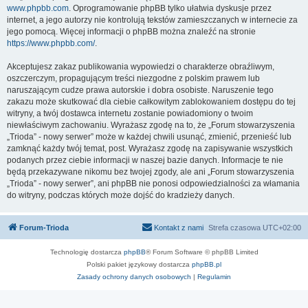
www.phpbb.com
. Oprogramowanie phpBB tylko ułatwia dyskusje przez
internet, a jego autorzy nie kontrolują tekstów zamieszczanych w internecie za
jego pomocą. Więcej informacji o phpBB można znaleźć na stronie
https://www.phpbb.com/
.
Akceptujesz zakaz publikowania wypowiedzi o charakterze obraźliwym,
oszczerczym, propagującym treści niezgodne z polskim prawem lub
naruszającym cudze prawa autorskie i dobra osobiste. Naruszenie tego
zakazu może skutkować dla ciebie całkowitym zablokowaniem dostępu do tej
witryny, a twój dostawca internetu zostanie powiadomiony o twoim
niewłaściwym zachowaniu. Wyrażasz zgodę na to, że „Forum stowarzyszenia
„Trioda” - nowy serwer” może w każdej chwili usunąć, zmienić, przenieść lub
zamknąć każdy twój temat, post. Wyrażasz zgodę na zapisywanie wszystkich
podanych przez ciebie informacji w naszej bazie danych. Informacje te nie
będą przekazywane nikomu bez twojej zgody, ale ani „Forum stowarzyszenia
„Trioda” - nowy serwer”, ani phpBB nie ponosi odpowiedzialności za włamania
do witryny, podczas których może dojść do kradzieży danych.
Forum-Trioda
Kontakt z nami
Strefa czasowa
UTC+02:00
Technologię dostarcza
phpBB
® Forum Software © phpBB Limited
Polski pakiet językowy dostarcza
phpBB.pl
Zasady ochrony danych osobowych
|
Regulamin