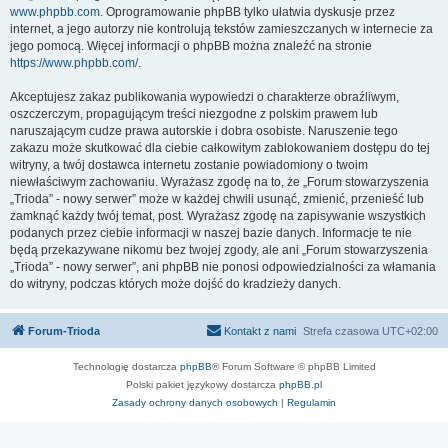
www.phpbb.com
. Oprogramowanie phpBB tylko ułatwia dyskusje przez
internet, a jego autorzy nie kontrolują tekstów zamieszczanych w internecie za
jego pomocą. Więcej informacji o phpBB można znaleźć na stronie
https://www.phpbb.com/
.
Akceptujesz zakaz publikowania wypowiedzi o charakterze obraźliwym,
oszczerczym, propagującym treści niezgodne z polskim prawem lub
naruszającym cudze prawa autorskie i dobra osobiste. Naruszenie tego
zakazu może skutkować dla ciebie całkowitym zablokowaniem dostępu do tej
witryny, a twój dostawca internetu zostanie powiadomiony o twoim
niewłaściwym zachowaniu. Wyrażasz zgodę na to, że „Forum stowarzyszenia
„Trioda” - nowy serwer” może w każdej chwili usunąć, zmienić, przenieść lub
zamknąć każdy twój temat, post. Wyrażasz zgodę na zapisywanie wszystkich
podanych przez ciebie informacji w naszej bazie danych. Informacje te nie
będą przekazywane nikomu bez twojej zgody, ale ani „Forum stowarzyszenia
„Trioda” - nowy serwer”, ani phpBB nie ponosi odpowiedzialności za włamania
do witryny, podczas których może dojść do kradzieży danych.
Forum-Trioda
Kontakt z nami
Strefa czasowa
UTC+02:00
Technologię dostarcza
phpBB
® Forum Software © phpBB Limited
Polski pakiet językowy dostarcza
phpBB.pl
Zasady ochrony danych osobowych
|
Regulamin