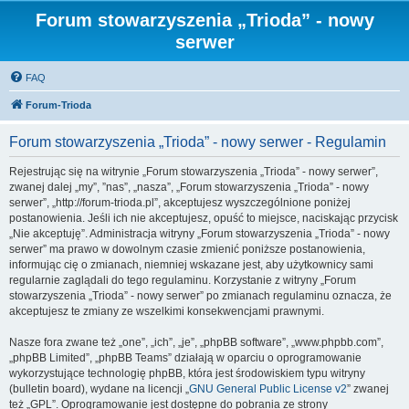
Forum stowarzyszenia „Trioda” - nowy
serwer
FAQ
Forum-Trioda
Forum stowarzyszenia „Trioda” - nowy serwer - Regulamin
Rejestrując się na witrynie „Forum stowarzyszenia „Trioda” - nowy serwer”,
zwanej dalej „my”, ”nas”, „nasza”, „Forum stowarzyszenia „Trioda” - nowy
serwer”, „http://forum-trioda.pl”, akceptujesz wyszczególnione poniżej
postanowienia. Jeśli ich nie akceptujesz, opuść to miejsce, naciskając przycisk
„Nie akceptuję”. Administracja witryny „Forum stowarzyszenia „Trioda” - nowy
serwer” ma prawo w dowolnym czasie zmienić poniższe postanowienia,
informując cię o zmianach, niemniej wskazane jest, aby użytkownicy sami
regularnie zaglądali do tego regulaminu. Korzystanie z witryny „Forum
stowarzyszenia „Trioda” - nowy serwer” po zmianach regulaminu oznacza, że
akceptujesz te zmiany ze wszelkimi konsekwencjami prawnymi.
Nasze fora zwane też „one”, „ich”, „je”, „phpBB software”, „www.phpbb.com”,
„phpBB Limited”, „phpBB Teams” działają w oparciu o oprogramowanie
wykorzystujące technologię phpBB, która jest środowiskiem typu witryny
(bulletin board), wydane na licencji „
GNU General Public License v2
” zwanej
też „GPL”. Oprogramowanie jest dostępne do pobrania ze strony