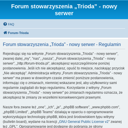
Forum stowarzyszenia „Trioda” - nowy
serwer
FAQ
Forum-Trioda
Forum stowarzyszenia „Trioda” - nowy serwer - Regulamin
Rejestrując się na witrynie „Forum stowarzyszenia „Trioda” - nowy serwer”,
zwanej dalej „my”, ”nas”, „nasza”, „Forum stowarzyszenia „Trioda” - nowy
serwer”, „http://forum-trioda.pl”, akceptujesz wyszczególnione poniżej
postanowienia. Jeśli ich nie akceptujesz, opuść to miejsce, naciskając przycisk
„Nie akceptuję”. Administracja witryny „Forum stowarzyszenia „Trioda” - nowy
serwer” ma prawo w dowolnym czasie zmienić poniższe postanowienia,
informując cię o zmianach, niemniej wskazane jest, aby użytkownicy sami
regularnie zaglądali do tego regulaminu. Korzystanie z witryny „Forum
stowarzyszenia „Trioda” - nowy serwer” po zmianach regulaminu oznacza, że
akceptujesz te zmiany ze wszelkimi konsekwencjami prawnymi.
Nasze fora zwane też „one”, „ich”, „je”, „phpBB software”, „www.phpbb.com”,
„phpBB Limited”, „phpBB Teams” działają w oparciu o oprogramowanie
wykorzystujące technologię phpBB, która jest środowiskiem typu witryny
(bulletin board), wydane na licencji „
GNU General Public License v2
” zwanej
też „GPL”. Oprogramowanie jest dostępne do pobrania ze strony