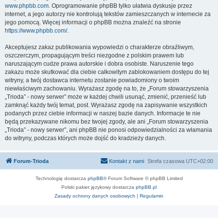
www.phpbb.com
. Oprogramowanie phpBB tylko ułatwia dyskusje przez
internet, a jego autorzy nie kontrolują tekstów zamieszczanych w internecie za
jego pomocą. Więcej informacji o phpBB można znaleźć na stronie
https://www.phpbb.com/
.
Akceptujesz zakaz publikowania wypowiedzi o charakterze obraźliwym,
oszczerczym, propagującym treści niezgodne z polskim prawem lub
naruszającym cudze prawa autorskie i dobra osobiste. Naruszenie tego
zakazu może skutkować dla ciebie całkowitym zablokowaniem dostępu do tej
witryny, a twój dostawca internetu zostanie powiadomiony o twoim
niewłaściwym zachowaniu. Wyrażasz zgodę na to, że „Forum stowarzyszenia
„Trioda” - nowy serwer” może w każdej chwili usunąć, zmienić, przenieść lub
zamknąć każdy twój temat, post. Wyrażasz zgodę na zapisywanie wszystkich
podanych przez ciebie informacji w naszej bazie danych. Informacje te nie
będą przekazywane nikomu bez twojej zgody, ale ani „Forum stowarzyszenia
„Trioda” - nowy serwer”, ani phpBB nie ponosi odpowiedzialności za włamania
do witryny, podczas których może dojść do kradzieży danych.
Forum-Trioda
Kontakt z nami
Strefa czasowa
UTC+02:00
Technologię dostarcza
phpBB
® Forum Software © phpBB Limited
Polski pakiet językowy dostarcza
phpBB.pl
Zasady ochrony danych osobowych
|
Regulamin