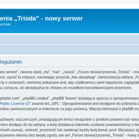
nia „Trioda” - nowy serwer
echniki
 Regulamin
wy serwer”, zwanej dalej „my”, ”nas”, „nasza”, „Forum stowarzyszenia „Trioda” - nowy
esz, opuść to miejsce, naciskając przycisk „Nie akceptuję”. Administracja witryny 
ię o zmianach, niemniej wskazane jest, aby użytkownicy sami regularnie zaglądali
nu oznacza, że akceptujesz te zmiany ze wszelkimi konsekwencjami prawnymi.
www.phpbb.com”, „phpBB Limited”, „phpBB Teams” działają w oparciu o oprogramowan
ublic License v2
” zwanej też „GPL”. Oprogramowanie jest dostępne do pobrania 
ą tekstów zamieszczanych w internecie za jego pomocą. Więcej informacji o phpBB m
aźliwym, oszczerczym, propagującym treści niezgodne z polskim prawem lub narus
iem dostępu do tej witryny, a twój dostawca internetu zostanie powiadomiony o 
chwili usunąć, zmienić, przenieść lub zamknąć każdy twój temat, post. Wyrażasz 
ekazywane nikomu bez twojej zgody, ale ani „Forum stowarzyszenia „Trioda” - nowy