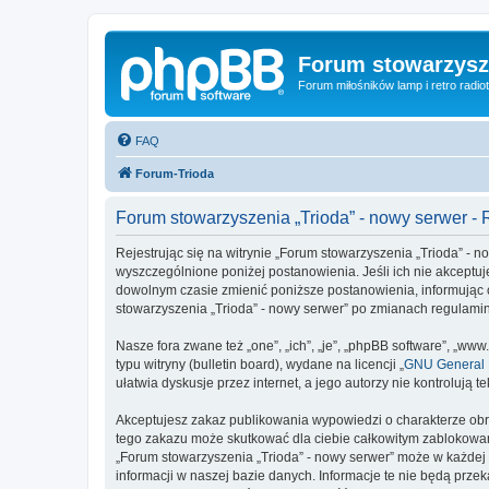
Forum stowarzysze
Forum miłośników lamp i retro radiot
FAQ
Forum-Trioda
Forum stowarzyszenia „Trioda” - nowy serwer -
Rejestrując się na witrynie „Forum stowarzyszenia „Trioda” - no
wyszczególnione poniżej postanowienia. Jeśli ich nie akceptuj
dowolnym czasie zmienić poniższe postanowienia, informując c
stowarzyszenia „Trioda” - nowy serwer” po zmianach regulami
Nasze fora zwane też „one”, „ich”, „je”, „phpBB software”, „
typu witryny (bulletin board), wydane na licencji „
GNU General P
ułatwia dyskusje przez internet, a jego autorzy nie kontroluj
Akceptujesz zakaz publikowania wypowiedzi o charakterze obr
tego zakazu może skutkować dla ciebie całkowitym zablokowan
„Forum stowarzyszenia „Trioda” - nowy serwer” może w każdej 
informacji w naszej bazie danych. Informacje te nie będą prz