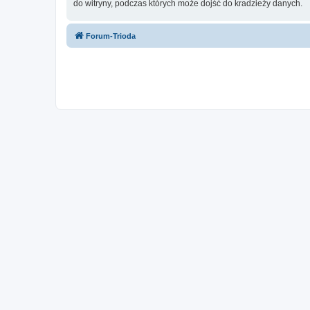
do witryny, podczas których może dojść do kradzieży danych.
Forum-Trioda