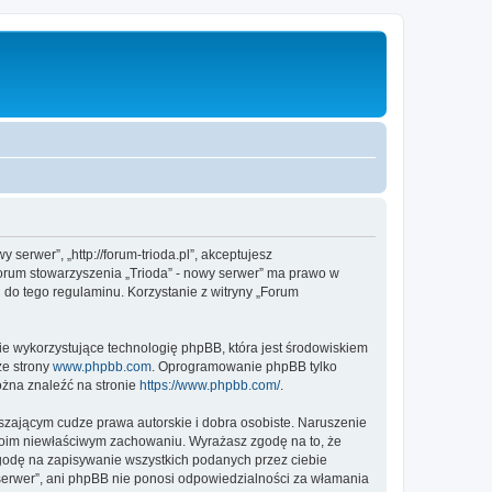
 serwer”, „http://forum-trioda.pl”, akceptujesz
„Forum stowarzyszenia „Trioda” - nowy serwer” ma prawo w
 do tego regulaminu. Korzystanie z witryny „Forum
ie wykorzystujące technologię phpBB, która jest środowiskiem
ze strony
www.phpbb.com
. Oprogramowanie phpBB tylko
ożna znaleźć na stronie
https://www.phpbb.com/
.
zającym cudze prawa autorskie i dobra osobiste. Naruszenie
twoim niewłaściwym zachowaniu. Wyrażasz zgodę na to, że
zgodę na zapisywanie wszystkich podanych przez ciebie
 serwer”, ani phpBB nie ponosi odpowiedzialności za włamania