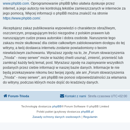
www.phpbb.com
. Oprogramowanie phpBB tylko ułatwia dyskusje przez
internet, a jego autorzy nie kontrolują tekstów zamieszczanych w internecie za
jego pomocą. Więcej informacji o phpBB można znaleźć na stronie
https://www.phpbb.com/
.
Akceptujesz zakaz publikowania wypowiedzi o charakterze obraźliwym,
oszczerczym, propagującym treści niezgodne z polskim prawem lub
naruszającym cudze prawa autorskie i dobra osobiste. Naruszenie tego
zakazu może skutkować dla ciebie całkowitym zablokowaniem dostępu do tej
witryny, a twój dostawca internetu zostanie powiadomiony o twoim
niewłaściwym zachowaniu. Wyrażasz zgodę na to, że „Forum stowarzyszenia
„Trioda” - nowy serwer” może w każdej chwili usunąć, zmienić, przenieść lub
zamknąć każdy twój temat, post. Wyrażasz zgodę na zapisywanie wszystkich
podanych przez ciebie informacji w naszej bazie danych. Informacje te nie
będą przekazywane nikomu bez twojej zgody, ale ani „Forum stowarzyszenia
„Trioda” - nowy serwer”, ani phpBB nie ponosi odpowiedzialności za włamania
do witryny, podczas których może dojść do kradzieży danych.
Forum-Trioda
Kontakt z nami
Strefa czasowa
UTC+02:00
Technologię dostarcza
phpBB
® Forum Software © phpBB Limited
Polski pakiet językowy dostarcza
phpBB.pl
Zasady ochrony danych osobowych
|
Regulamin