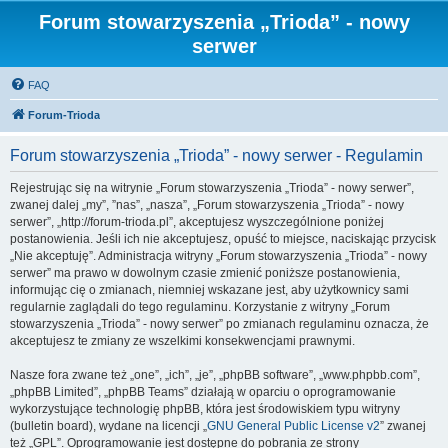
Forum stowarzyszenia „Trioda” - nowy
serwer
FAQ
Forum-Trioda
Forum stowarzyszenia „Trioda” - nowy serwer - Regulamin
Rejestrując się na witrynie „Forum stowarzyszenia „Trioda” - nowy serwer”,
zwanej dalej „my”, ”nas”, „nasza”, „Forum stowarzyszenia „Trioda” - nowy
serwer”, „http://forum-trioda.pl”, akceptujesz wyszczególnione poniżej
postanowienia. Jeśli ich nie akceptujesz, opuść to miejsce, naciskając przycisk
„Nie akceptuję”. Administracja witryny „Forum stowarzyszenia „Trioda” - nowy
serwer” ma prawo w dowolnym czasie zmienić poniższe postanowienia,
informując cię o zmianach, niemniej wskazane jest, aby użytkownicy sami
regularnie zaglądali do tego regulaminu. Korzystanie z witryny „Forum
stowarzyszenia „Trioda” - nowy serwer” po zmianach regulaminu oznacza, że
akceptujesz te zmiany ze wszelkimi konsekwencjami prawnymi.
Nasze fora zwane też „one”, „ich”, „je”, „phpBB software”, „www.phpbb.com”,
„phpBB Limited”, „phpBB Teams” działają w oparciu o oprogramowanie
wykorzystujące technologię phpBB, która jest środowiskiem typu witryny
(bulletin board), wydane na licencji „
GNU General Public License v2
” zwanej
też „GPL”. Oprogramowanie jest dostępne do pobrania ze strony