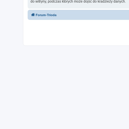
do witryny, podczas których może dojść do kradzieży danych.
Forum-Trioda