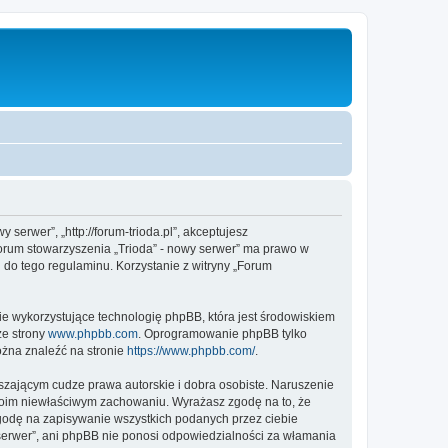
 serwer”, „http://forum-trioda.pl”, akceptujesz
„Forum stowarzyszenia „Trioda” - nowy serwer” ma prawo w
 do tego regulaminu. Korzystanie z witryny „Forum
ie wykorzystujące technologię phpBB, która jest środowiskiem
ze strony
www.phpbb.com
. Oprogramowanie phpBB tylko
ożna znaleźć na stronie
https://www.phpbb.com/
.
zającym cudze prawa autorskie i dobra osobiste. Naruszenie
twoim niewłaściwym zachowaniu. Wyrażasz zgodę na to, że
zgodę na zapisywanie wszystkich podanych przez ciebie
 serwer”, ani phpBB nie ponosi odpowiedzialności za włamania