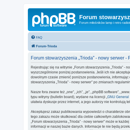
Forum stowarzysze
Forum miłośników lamp i retro radiot
FAQ
Forum-Trioda
Forum stowarzyszenia „Trioda” - nowy serwer -
Rejestrując się na witrynie „Forum stowarzyszenia „Trioda” - no
wyszczególnione poniżej postanowienia. Jeśli ich nie akceptuj
dowolnym czasie zmienić poniższe postanowienia, informując c
stowarzyszenia „Trioda” - nowy serwer” po zmianach regulami
Nasze fora zwane też „one”, „ich”, „je”, „phpBB software”, „
typu witryny (bulletin board), wydane na licencji „
GNU General P
ułatwia dyskusje przez internet, a jego autorzy nie kontroluj
Akceptujesz zakaz publikowania wypowiedzi o charakterze obr
tego zakazu może skutkować dla ciebie całkowitym zablokowan
„Forum stowarzyszenia „Trioda” - nowy serwer” może w każdej 
informacji w naszej bazie danych. Informacje te nie będą prz