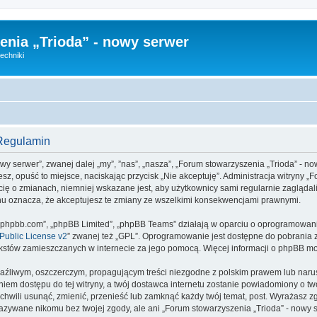
nia „Trioda” - nowy serwer
echniki
 Regulamin
wy serwer”, zwanej dalej „my”, ”nas”, „nasza”, „Forum stowarzyszenia „Trioda” - nowy
esz, opuść to miejsce, naciskając przycisk „Nie akceptuję”. Administracja witryny 
ię o zmianach, niemniej wskazane jest, aby użytkownicy sami regularnie zaglądali
nu oznacza, że akceptujesz te zmiany ze wszelkimi konsekwencjami prawnymi.
www.phpbb.com”, „phpBB Limited”, „phpBB Teams” działają w oparciu o oprogramowan
ublic License v2
” zwanej też „GPL”. Oprogramowanie jest dostępne do pobrania 
ą tekstów zamieszczanych w internecie za jego pomocą. Więcej informacji o phpBB m
aźliwym, oszczerczym, propagującym treści niezgodne z polskim prawem lub narus
iem dostępu do tej witryny, a twój dostawca internetu zostanie powiadomiony o 
chwili usunąć, zmienić, przenieść lub zamknąć każdy twój temat, post. Wyrażasz 
ekazywane nikomu bez twojej zgody, ale ani „Forum stowarzyszenia „Trioda” - nowy