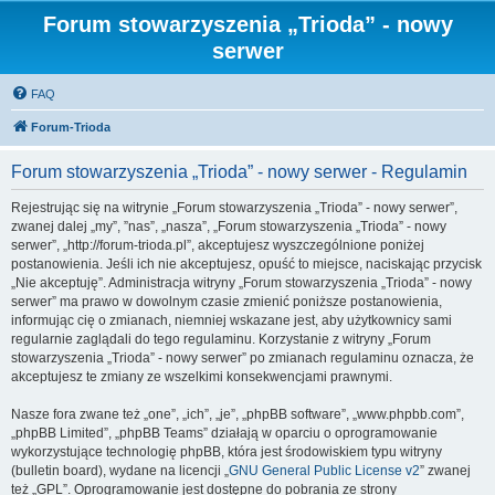
Forum stowarzyszenia „Trioda” - nowy
serwer
FAQ
Forum-Trioda
Forum stowarzyszenia „Trioda” - nowy serwer - Regulamin
Rejestrując się na witrynie „Forum stowarzyszenia „Trioda” - nowy serwer”,
zwanej dalej „my”, ”nas”, „nasza”, „Forum stowarzyszenia „Trioda” - nowy
serwer”, „http://forum-trioda.pl”, akceptujesz wyszczególnione poniżej
postanowienia. Jeśli ich nie akceptujesz, opuść to miejsce, naciskając przycisk
„Nie akceptuję”. Administracja witryny „Forum stowarzyszenia „Trioda” - nowy
serwer” ma prawo w dowolnym czasie zmienić poniższe postanowienia,
informując cię o zmianach, niemniej wskazane jest, aby użytkownicy sami
regularnie zaglądali do tego regulaminu. Korzystanie z witryny „Forum
stowarzyszenia „Trioda” - nowy serwer” po zmianach regulaminu oznacza, że
akceptujesz te zmiany ze wszelkimi konsekwencjami prawnymi.
Nasze fora zwane też „one”, „ich”, „je”, „phpBB software”, „www.phpbb.com”,
„phpBB Limited”, „phpBB Teams” działają w oparciu o oprogramowanie
wykorzystujące technologię phpBB, która jest środowiskiem typu witryny
(bulletin board), wydane na licencji „
GNU General Public License v2
” zwanej
też „GPL”. Oprogramowanie jest dostępne do pobrania ze strony