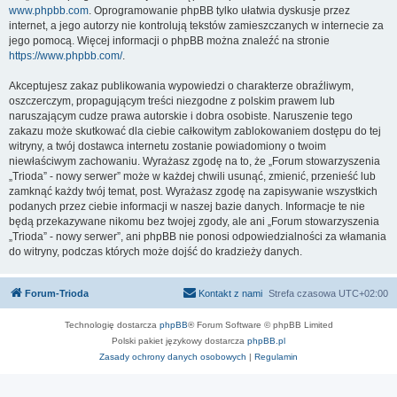
www.phpbb.com
. Oprogramowanie phpBB tylko ułatwia dyskusje przez
internet, a jego autorzy nie kontrolują tekstów zamieszczanych w internecie za
jego pomocą. Więcej informacji o phpBB można znaleźć na stronie
https://www.phpbb.com/
.
Akceptujesz zakaz publikowania wypowiedzi o charakterze obraźliwym,
oszczerczym, propagującym treści niezgodne z polskim prawem lub
naruszającym cudze prawa autorskie i dobra osobiste. Naruszenie tego
zakazu może skutkować dla ciebie całkowitym zablokowaniem dostępu do tej
witryny, a twój dostawca internetu zostanie powiadomiony o twoim
niewłaściwym zachowaniu. Wyrażasz zgodę na to, że „Forum stowarzyszenia
„Trioda” - nowy serwer” może w każdej chwili usunąć, zmienić, przenieść lub
zamknąć każdy twój temat, post. Wyrażasz zgodę na zapisywanie wszystkich
podanych przez ciebie informacji w naszej bazie danych. Informacje te nie
będą przekazywane nikomu bez twojej zgody, ale ani „Forum stowarzyszenia
„Trioda” - nowy serwer”, ani phpBB nie ponosi odpowiedzialności za włamania
do witryny, podczas których może dojść do kradzieży danych.
Forum-Trioda
Kontakt z nami
Strefa czasowa
UTC+02:00
Technologię dostarcza
phpBB
® Forum Software © phpBB Limited
Polski pakiet językowy dostarcza
phpBB.pl
Zasady ochrony danych osobowych
|
Regulamin