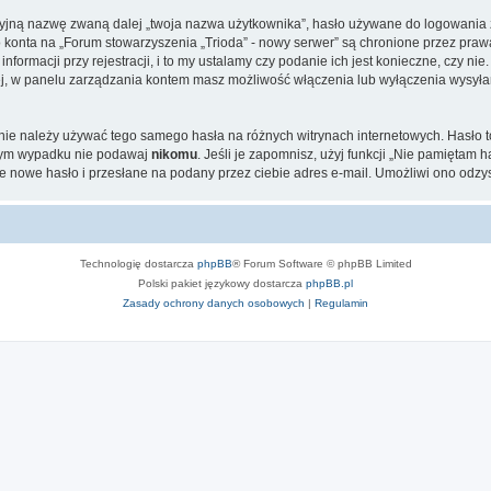
cyjną nazwę zwaną dalej „twoja nazwa użytkownika”, hasło używane do logowania zw
go konta na „Forum stowarzyszenia „Trioda” - nowy serwer” są chronione przez p
ormacji przy rejestracji, i to my ustalamy czy podanie ich jest konieczne, czy n
cej, w panelu zarządzania kontem masz możliwość włączenia lub wyłączenia wysył
j nie należy używać tego samego hasła na różnych witrynach internetowych. Hasło 
adnym wypadku nie podawaj
nikomu
. Jeśli je zapomnisz, użyj funkcji „Nie pamiętam 
 nowe hasło i przesłane na podany przez ciebie adres e-mail. Umożliwi ono odzy
Technologię dostarcza
phpBB
® Forum Software © phpBB Limited
Polski pakiet językowy dostarcza
phpBB.pl
Zasady ochrony danych osobowych
|
Regulamin