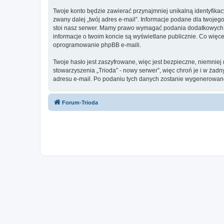
Twoje konto będzie zawierać przynajmniej unikalną identyfika
zwany dalej „twój adres e-mail”. Informacje podane dla twoje
stoi nasz serwer. Mamy prawo wymagać podania dodatkowych inf
informacje o twoim koncie są wyświetlane publicznie. Co wię
oprogramowanie phpBB e-maili.
Twoje hasło jest zaszyfrowane, więc jest bezpieczne, niemnie
stowarzyszenia „Trioda” - nowy serwer”, więc chroń je i w ż
adresu e-mail. Po podaniu tych danych zostanie wygenerowane
Forum-Trioda