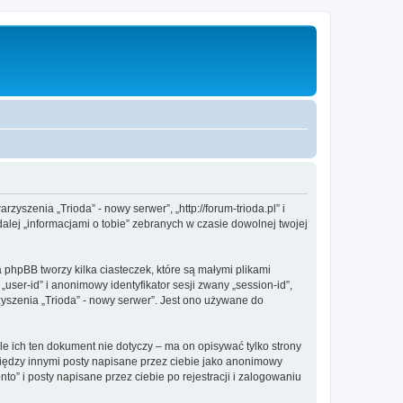
zyszenia „Trioda” - nowy serwer”, „http://forum-trioda.pl” i
alej „informacjami o tobie” zebranych w czasie dowolnej twojej
 phpBB tworzy kilka ciasteczek, które są małymi plikami
ser-id” i anonimowy identyfikator sesji zwany „session-id”,
zyszenia „Trioda” - nowy serwer”. Jest ono używane do
 ich ten dokument nie dotyczy – ma on opisywać tylko strony
między innymi posty napisane przez ciebie jako anonimowy
o” i posty napisane przez ciebie po rejestracji i zalogowaniu