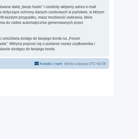
ane dalej „twoje hasło” i osobisty aktywny adres e-mail
rawa dotyczące ochrony danych osobowych w państwie, w którym
ie. W każdym przypadku, masz możliwość wybrania, które
ania do ciebie automatycznie generowanych przez
to umożliwia dostęp do twojego konta na „Forum
hasła”. Witryna poprosi cię o podanie nazwy użytkownika i
skanie dostępu do twojego konta.
Kontakt z nami
Strefa czasowa
UTC+02:00