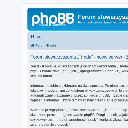
Forum stowarzysze
Forum miłośników lamp i retro radiot
FAQ
Forum-Trioda
Forum stowarzyszenia „Trioda” - nowy serwer 
Ten tekst opisuje, w jaki sposób „Forum stowarzyszenia „Trioda”
phpBB zwane dalej „oni”, „ich”, „oprogramowanie phpBB”, „www.
sesji na forum.
Informacje o tobie są zbierane na dwa sposoby. Po pierwsze, p
tekstowymi pobranymi do katalogu plików tymczasowych twojej p
automatycznie przyznane ci przez aplikację phpBB. Trzecie ci
zapisania informacji, które tematy zostały przez ciebie przeczyt
W czasie przeglądania „Forum stowarzyszenia „Trioda” - nowy
stworzone przez oprogramowanie phpBB. Drugi sposób, w jaki z
użytkownik zwane dalej „anonimowe posty”, konta użytkownika z
zwane dalej „twoje posty”.