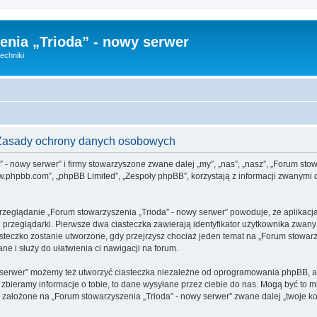
nia „Trioda” - nowy serwer
echniki
- Zasady ochrony danych osobowych
 - nowy serwer” i firmy stowarzyszone zwane dalej „my”, „nas”, „nasz”, „Forum stowar
phpbb.com”, „phpBB Limited”, „Zespoły phpBB”, korzystają z informacji zwanymi d
rzeglądanie „Forum stowarzyszenia „Trioda” - nowy serwer” powoduje, że aplikacja
rzeglądarki. Pierwsze dwa ciasteczka zawierają identyfikator użytkownika zwany „u
asteczko zostanie utworzone, gdy przejrzysz chociaż jeden temat na „Forum stowar
ane i służy do ułatwienia ci nawigacji na forum.
 serwer” możemy też utworzyć ciasteczka niezależne od oprogramowania phpBB, ale
bieramy informacje o tobie, to dane wysyłane przez ciebie do nas. Mogą być to 
ałożone na „Forum stowarzyszenia „Trioda” - nowy serwer” zwane dalej „twoje kont