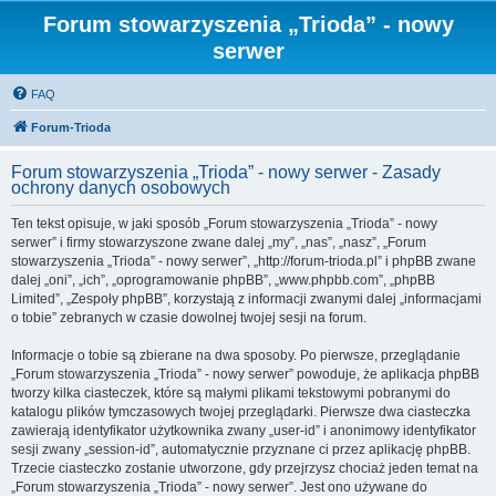
Forum stowarzyszenia „Trioda” - nowy
serwer
FAQ
Forum-Trioda
Forum stowarzyszenia „Trioda” - nowy serwer - Zasady
ochrony danych osobowych
Ten tekst opisuje, w jaki sposób „Forum stowarzyszenia „Trioda” - nowy
serwer” i firmy stowarzyszone zwane dalej „my”, „nas”, „nasz”, „Forum
stowarzyszenia „Trioda” - nowy serwer”, „http://forum-trioda.pl” i phpBB zwane
dalej „oni”, „ich”, „oprogramowanie phpBB”, „www.phpbb.com”, „phpBB
Limited”, „Zespoły phpBB”, korzystają z informacji zwanymi dalej „informacjami
o tobie” zebranych w czasie dowolnej twojej sesji na forum.
Informacje o tobie są zbierane na dwa sposoby. Po pierwsze, przeglądanie
„Forum stowarzyszenia „Trioda” - nowy serwer” powoduje, że aplikacja phpBB
tworzy kilka ciasteczek, które są małymi plikami tekstowymi pobranymi do
katalogu plików tymczasowych twojej przeglądarki. Pierwsze dwa ciasteczka
zawierają identyfikator użytkownika zwany „user-id” i anonimowy identyfikator
sesji zwany „session-id”, automatycznie przyznane ci przez aplikację phpBB.
Trzecie ciasteczko zostanie utworzone, gdy przejrzysz chociaż jeden temat na
„Forum stowarzyszenia „Trioda” - nowy serwer”. Jest ono używane do