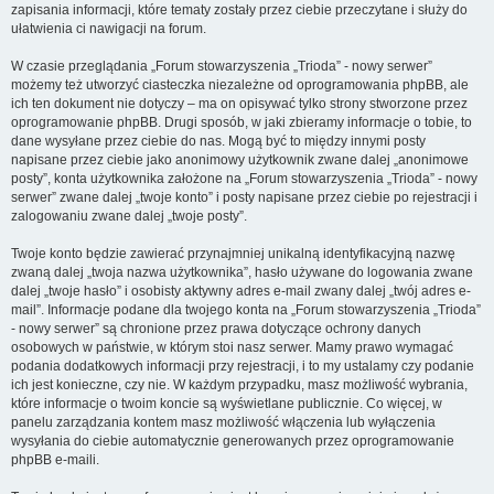
zapisania informacji, które tematy zostały przez ciebie przeczytane i służy do
ułatwienia ci nawigacji na forum.
W czasie przeglądania „Forum stowarzyszenia „Trioda” - nowy serwer”
możemy też utworzyć ciasteczka niezależne od oprogramowania phpBB, ale
ich ten dokument nie dotyczy – ma on opisywać tylko strony stworzone przez
oprogramowanie phpBB. Drugi sposób, w jaki zbieramy informacje o tobie, to
dane wysyłane przez ciebie do nas. Mogą być to między innymi posty
napisane przez ciebie jako anonimowy użytkownik zwane dalej „anonimowe
posty”, konta użytkownika założone na „Forum stowarzyszenia „Trioda” - nowy
serwer” zwane dalej „twoje konto” i posty napisane przez ciebie po rejestracji i
zalogowaniu zwane dalej „twoje posty”.
Twoje konto będzie zawierać przynajmniej unikalną identyfikacyjną nazwę
zwaną dalej „twoja nazwa użytkownika”, hasło używane do logowania zwane
dalej „twoje hasło” i osobisty aktywny adres e-mail zwany dalej „twój adres e-
mail”. Informacje podane dla twojego konta na „Forum stowarzyszenia „Trioda”
- nowy serwer” są chronione przez prawa dotyczące ochrony danych
osobowych w państwie, w którym stoi nasz serwer. Mamy prawo wymagać
podania dodatkowych informacji przy rejestracji, i to my ustalamy czy podanie
ich jest konieczne, czy nie. W każdym przypadku, masz możliwość wybrania,
które informacje o twoim koncie są wyświetlane publicznie. Co więcej, w
panelu zarządzania kontem masz możliwość włączenia lub wyłączenia
wysyłania do ciebie automatycznie generowanych przez oprogramowanie
phpBB e-maili.