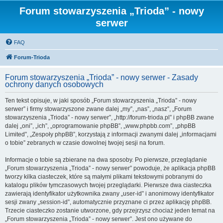
Forum stowarzyszenia „Trioda” - nowy
serwer
FAQ
Forum-Trioda
Forum stowarzyszenia „Trioda” - nowy serwer - Zasady
ochrony danych osobowych
Ten tekst opisuje, w jaki sposób „Forum stowarzyszenia „Trioda” - nowy
serwer” i firmy stowarzyszone zwane dalej „my”, „nas”, „nasz”, „Forum
stowarzyszenia „Trioda” - nowy serwer”, „http://forum-trioda.pl” i phpBB zwane
dalej „oni”, „ich”, „oprogramowanie phpBB”, „www.phpbb.com”, „phpBB
Limited”, „Zespoły phpBB”, korzystają z informacji zwanymi dalej „informacjami
o tobie” zebranych w czasie dowolnej twojej sesji na forum.
Informacje o tobie są zbierane na dwa sposoby. Po pierwsze, przeglądanie
„Forum stowarzyszenia „Trioda” - nowy serwer” powoduje, że aplikacja phpBB
tworzy kilka ciasteczek, które są małymi plikami tekstowymi pobranymi do
katalogu plików tymczasowych twojej przeglądarki. Pierwsze dwa ciasteczka
zawierają identyfikator użytkownika zwany „user-id” i anonimowy identyfikator
sesji zwany „session-id”, automatycznie przyznane ci przez aplikację phpBB.
Trzecie ciasteczko zostanie utworzone, gdy przejrzysz chociaż jeden temat na
„Forum stowarzyszenia „Trioda” - nowy serwer”. Jest ono używane do