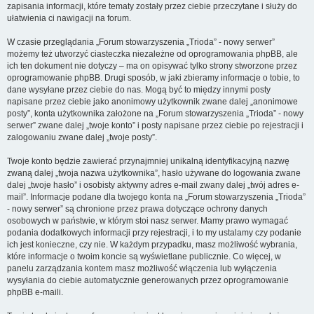
zapisania informacji, które tematy zostały przez ciebie przeczytane i służy do
ułatwienia ci nawigacji na forum.
W czasie przeglądania „Forum stowarzyszenia „Trioda” - nowy serwer”
możemy też utworzyć ciasteczka niezależne od oprogramowania phpBB, ale
ich ten dokument nie dotyczy – ma on opisywać tylko strony stworzone przez
oprogramowanie phpBB. Drugi sposób, w jaki zbieramy informacje o tobie, to
dane wysyłane przez ciebie do nas. Mogą być to między innymi posty
napisane przez ciebie jako anonimowy użytkownik zwane dalej „anonimowe
posty”, konta użytkownika założone na „Forum stowarzyszenia „Trioda” - nowy
serwer” zwane dalej „twoje konto” i posty napisane przez ciebie po rejestracji i
zalogowaniu zwane dalej „twoje posty”.
Twoje konto będzie zawierać przynajmniej unikalną identyfikacyjną nazwę
zwaną dalej „twoja nazwa użytkownika”, hasło używane do logowania zwane
dalej „twoje hasło” i osobisty aktywny adres e-mail zwany dalej „twój adres e-
mail”. Informacje podane dla twojego konta na „Forum stowarzyszenia „Trioda”
- nowy serwer” są chronione przez prawa dotyczące ochrony danych
osobowych w państwie, w którym stoi nasz serwer. Mamy prawo wymagać
podania dodatkowych informacji przy rejestracji, i to my ustalamy czy podanie
ich jest konieczne, czy nie. W każdym przypadku, masz możliwość wybrania,
które informacje o twoim koncie są wyświetlane publicznie. Co więcej, w
panelu zarządzania kontem masz możliwość włączenia lub wyłączenia
wysyłania do ciebie automatycznie generowanych przez oprogramowanie
phpBB e-maili.