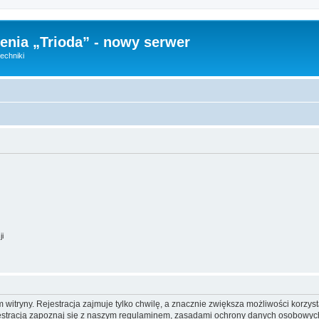
nia „Trioda” - nowy serwer
echniki
ji
itryny. Rejestracja zajmuje tylko chwilę, a znacznie zwiększa możliwości korzyst
stracją zapoznaj się z naszym regulaminem, zasadami ochrony danych osobowych