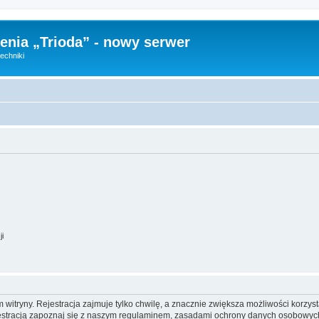
nia „Trioda” - nowy serwer
echniki
ji
itryny. Rejestracja zajmuje tylko chwilę, a znacznie zwiększa możliwości korzyst
stracją zapoznaj się z naszym regulaminem, zasadami ochrony danych osobowych