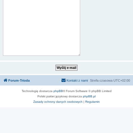
Forum-Trioda
Kontakt z nami
Strefa czasowa
UTC+02:00
Technologię dostarcza
phpBB
® Forum Software © phpBB Limited
Polski pakiet językowy dostarcza
phpBB.pl
Zasady ochrony danych osobowych
|
Regulamin