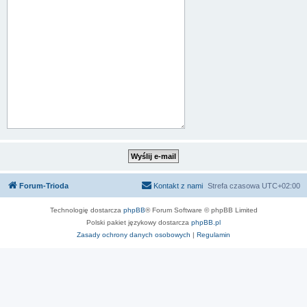
Forum-Trioda
Kontakt z nami
Strefa czasowa
UTC+02:00
Technologię dostarcza
phpBB
® Forum Software © phpBB Limited
Polski pakiet językowy dostarcza
phpBB.pl
Zasady ochrony danych osobowych
|
Regulamin