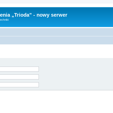
nia „Trioda” - nowy serwer
echniki