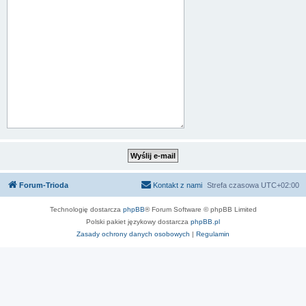
Forum-Trioda
Kontakt z nami
Strefa czasowa
UTC+02:00
Technologię dostarcza
phpBB
® Forum Software © phpBB Limited
Polski pakiet językowy dostarcza
phpBB.pl
Zasady ochrony danych osobowych
|
Regulamin