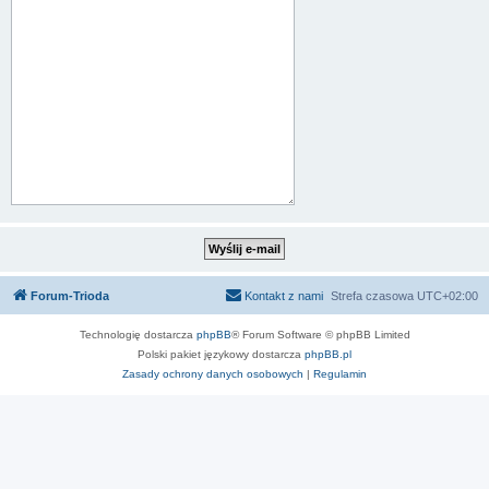
Forum-Trioda
Kontakt z nami
Strefa czasowa
UTC+02:00
Technologię dostarcza
phpBB
® Forum Software © phpBB Limited
Polski pakiet językowy dostarcza
phpBB.pl
Zasady ochrony danych osobowych
|
Regulamin