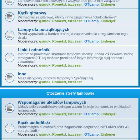
Lampowe odbiorniki telewizyjne i wszystko co jest z nimi związane.
Moderatorzy:
gsmok
,
Romekd
,
tszczesn
,
OTLamp
,
Einherjer
Kącik gitarowy
Wzmacniacze gitarowe, efekty i inne zagadnienia "okołogitarowe".
Moderatorzy:
gsmok
,
Romekd
,
tszczesn
,
OTLamp
,
Einherjer
Lampy dla początkujących
Przed wypowiedzią bardzo proszę o zapoznanie się z regulaminem tego
działu.
Moderatorzy:
gsmok
,
Romekd
,
tszczesn
,
OTLamp
,
Einherjer
Linki i odnośniki
Internet to prawdziwa skarbnica lampowej wiedzy. Znalazłeś ciekawą stronę
tematyczną? Tutaj możesz przekazać innym informację o jej adresie i
zawartości.
Moderatorzy:
gsmok
,
Romekd
,
tszczesn
Inne
Masz nietypowy problem 'lampowy'? Spróbuj tutaj.
Moderatorzy:
gsmok
,
Romekd
,
tszczesn
Otoczenie strefy lampowej
Wspomaganie układów lampowych
Układy półprzewodnikowe pełniące ważne funkcje pomocnicze w układach
lampowych.
Moderatorzy:
gsmok
,
Romekd
,
tszczesn
,
OTLamp
,
Einherjer
Kącik audiofilski
Problematyka audiofilska oraz zagadnienia dotyczące NIELAMPOWEGO
sprzętu audio.
Moderatorzy:
gsmok
,
Romekd
,
tszczesn
,
OTLamp
,
Einherjer