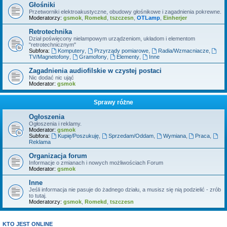
Głośniki
Przetworniki elektroakustyczne, obudowy głośnikowe i zagadnienia pokrewne.
Moderatorzy:
gsmok
,
Romekd
,
tszczesn
,
OTLamp
,
Einherjer
Retrotechnika
Dział poświęcony nielampowym urządzeniom, układom i elementom
"retrotechnicznym"
Subfora:
Komputery
,
Przyrządy pomiarowe
,
Radia/Wzmacniacze
,
TV/Magnetofony
,
Gramofony
,
Elementy
,
Inne
Zagadnienia audiofilskie w czystej postaci
Nic dodać nic ująć
Moderator:
gsmok
Sprawy różne
Ogłoszenia
Ogłoszenia i reklamy.
Moderator:
gsmok
Subfora:
Kupię/Poszukuję
,
Sprzedam/Oddam
,
Wymiana
,
Praca
,
Reklama
Organizacja forum
Informacje o zmianach i nowych możliwościach Forum
Moderator:
gsmok
Inne
Jeśli informacja nie pasuje do żadnego działu, a musisz się nią podzielić - zrób
to tutaj.
Moderatorzy:
gsmok
,
Romekd
,
tszczesn
KTO JEST ONLINE