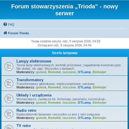
Forum stowarzyszenia „Trioda” - nowy
serwer
FAQ
Forum-Trioda
Twoja ostatnia wizyta: ndz, 9 sierpnia 2026, 04:59
Dzisiaj jest ndz, 9 sierpnia 2026, 04:59
Strefa lampowa
Lampy elektronowe
Teoria lamp elektronowych, techniki próżniowe, zagadnienia konstrukcyjne.
Nic dodać, nic ująć. Wszystko o lampach.
Moderatorzy:
gsmok
,
Romekd
,
tszczesn
,
OTLamp
,
Einherjer
Transformatory
Transformatory głośnikowe, międzystopniowe, sieciowe.
Moderatorzy:
gsmok
,
Romekd
,
tszczesn
,
OTLamp
,
Einherjer
Układy i urządzenia
Wzmacniacze, zasilacze itd. Schematy, parametry, konstrukcje...
Moderatorzy:
gsmok
,
Romekd
,
tszczesn
,
OTLamp
,
Einherjer
Radio retro
Radioodbiorniki lampowe i wszystko co jest z nimi związane.
Moderatorzy:
gsmok
,
Romekd
,
tszczesn
,
OTLamp
,
Einherjer
TV retro