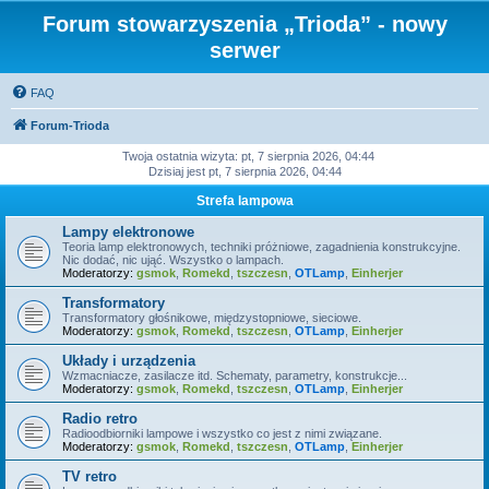
Forum stowarzyszenia „Trioda” - nowy
serwer
FAQ
Forum-Trioda
Twoja ostatnia wizyta: pt, 7 sierpnia 2026, 04:44
Dzisiaj jest pt, 7 sierpnia 2026, 04:44
Strefa lampowa
Lampy elektronowe
Teoria lamp elektronowych, techniki próżniowe, zagadnienia konstrukcyjne.
Nic dodać, nic ująć. Wszystko o lampach.
Moderatorzy:
gsmok
,
Romekd
,
tszczesn
,
OTLamp
,
Einherjer
Transformatory
Transformatory głośnikowe, międzystopniowe, sieciowe.
Moderatorzy:
gsmok
,
Romekd
,
tszczesn
,
OTLamp
,
Einherjer
Układy i urządzenia
Wzmacniacze, zasilacze itd. Schematy, parametry, konstrukcje...
Moderatorzy:
gsmok
,
Romekd
,
tszczesn
,
OTLamp
,
Einherjer
Radio retro
Radioodbiorniki lampowe i wszystko co jest z nimi związane.
Moderatorzy:
gsmok
,
Romekd
,
tszczesn
,
OTLamp
,
Einherjer
TV retro