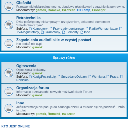
Głośniki
Przetworniki elektroakustyczne, obudowy głośnikowe i zagadnienia pokrewne.
Moderatorzy:
gsmok
,
Romekd
,
tszczesn
,
OTLamp
,
Einherjer
Retrotechnika
Dział poświęcony nielampowym urządzeniom, układom i elementom
"retrotechnicznym"
Subfora:
Komputery
,
Przyrządy pomiarowe
,
Radia/Wzmacniacze
,
TV/Magnetofony
,
Gramofony
,
Elementy
,
Inne
Zagadnienia audiofilskie w czystej postaci
Nic dodać nic ująć
Moderator:
gsmok
Sprawy różne
Ogłoszenia
Ogłoszenia i reklamy.
Moderator:
gsmok
Subfora:
Kupię/Poszukuję
,
Sprzedam/Oddam
,
Wymiana
,
Praca
,
Reklama
Organizacja forum
Informacje o zmianach i nowych możliwościach Forum
Moderator:
gsmok
Inne
Jeśli informacja nie pasuje do żadnego działu, a musisz się nią podzielić - zrób
to tutaj.
Moderatorzy:
gsmok
,
Romekd
,
tszczesn
KTO JEST ONLINE