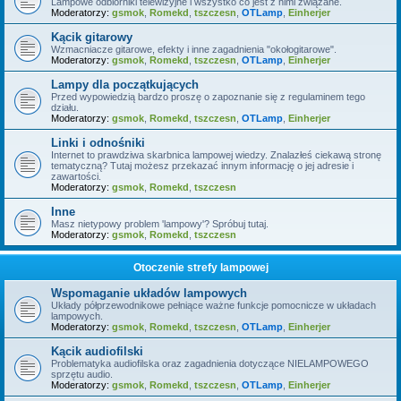
Lampowe odbiorniki telewizyjne i wszystko co jest z nimi związane.
Moderatorzy:
gsmok
,
Romekd
,
tszczesn
,
OTLamp
,
Einherjer
Kącik gitarowy
Wzmacniacze gitarowe, efekty i inne zagadnienia "okołogitarowe".
Moderatorzy:
gsmok
,
Romekd
,
tszczesn
,
OTLamp
,
Einherjer
Lampy dla początkujących
Przed wypowiedzią bardzo proszę o zapoznanie się z regulaminem tego
działu.
Moderatorzy:
gsmok
,
Romekd
,
tszczesn
,
OTLamp
,
Einherjer
Linki i odnośniki
Internet to prawdziwa skarbnica lampowej wiedzy. Znalazłeś ciekawą stronę
tematyczną? Tutaj możesz przekazać innym informację o jej adresie i
zawartości.
Moderatorzy:
gsmok
,
Romekd
,
tszczesn
Inne
Masz nietypowy problem 'lampowy'? Spróbuj tutaj.
Moderatorzy:
gsmok
,
Romekd
,
tszczesn
Otoczenie strefy lampowej
Wspomaganie układów lampowych
Układy półprzewodnikowe pełniące ważne funkcje pomocnicze w układach
lampowych.
Moderatorzy:
gsmok
,
Romekd
,
tszczesn
,
OTLamp
,
Einherjer
Kącik audiofilski
Problematyka audiofilska oraz zagadnienia dotyczące NIELAMPOWEGO
sprzętu audio.
Moderatorzy:
gsmok
,
Romekd
,
tszczesn
,
OTLamp
,
Einherjer