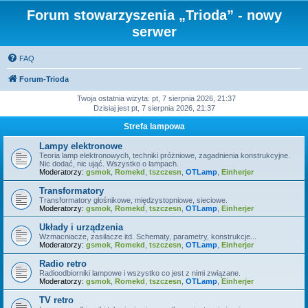
Forum stowarzyszenia „Trioda” - nowy
serwer
FAQ
Forum-Trioda
Twoja ostatnia wizyta: pt, 7 sierpnia 2026, 21:37
Dzisiaj jest pt, 7 sierpnia 2026, 21:37
Strefa lampowa
Lampy elektronowe
Teoria lamp elektronowych, techniki próżniowe, zagadnienia konstrukcyjne.
Nic dodać, nic ująć. Wszystko o lampach.
Moderatorzy:
gsmok
,
Romekd
,
tszczesn
,
OTLamp
,
Einherjer
Transformatory
Transformatory głośnikowe, międzystopniowe, sieciowe.
Moderatorzy:
gsmok
,
Romekd
,
tszczesn
,
OTLamp
,
Einherjer
Układy i urządzenia
Wzmacniacze, zasilacze itd. Schematy, parametry, konstrukcje...
Moderatorzy:
gsmok
,
Romekd
,
tszczesn
,
OTLamp
,
Einherjer
Radio retro
Radioodbiorniki lampowe i wszystko co jest z nimi związane.
Moderatorzy:
gsmok
,
Romekd
,
tszczesn
,
OTLamp
,
Einherjer
TV retro