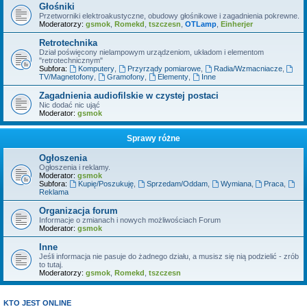
Głośniki
Przetworniki elektroakustyczne, obudowy głośnikowe i zagadnienia pokrewne.
Moderatorzy:
gsmok
,
Romekd
,
tszczesn
,
OTLamp
,
Einherjer
Retrotechnika
Dział poświęcony nielampowym urządzeniom, układom i elementom
"retrotechnicznym"
Subfora:
Komputery
,
Przyrządy pomiarowe
,
Radia/Wzmacniacze
,
TV/Magnetofony
,
Gramofony
,
Elementy
,
Inne
Zagadnienia audiofilskie w czystej postaci
Nic dodać nic ująć
Moderator:
gsmok
Sprawy różne
Ogłoszenia
Ogłoszenia i reklamy.
Moderator:
gsmok
Subfora:
Kupię/Poszukuję
,
Sprzedam/Oddam
,
Wymiana
,
Praca
,
Reklama
Organizacja forum
Informacje o zmianach i nowych możliwościach Forum
Moderator:
gsmok
Inne
Jeśli informacja nie pasuje do żadnego działu, a musisz się nią podzielić - zrób
to tutaj.
Moderatorzy:
gsmok
,
Romekd
,
tszczesn
KTO JEST ONLINE