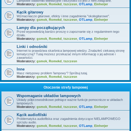
Lampowe odbiorniki telewizyjne i wszystko co jest z nimi związane.
Moderatorzy:
gsmok
,
Romekd
,
tszczesn
,
OTLamp
,
Einherjer
Kącik gitarowy
Wzmacniacze gitarowe, efekty i inne zagadnienia "okołogitarowe".
Moderatorzy:
gsmok
,
Romekd
,
tszczesn
,
OTLamp
,
Einherjer
Lampy dla początkujących
Przed wypowiedzią bardzo proszę o zapoznanie się z regulaminem tego
działu.
Moderatorzy:
gsmok
,
Romekd
,
tszczesn
,
OTLamp
,
Einherjer
Linki i odnośniki
Internet to prawdziwa skarbnica lampowej wiedzy. Znalazłeś ciekawą stronę
tematyczną? Tutaj możesz przekazać innym informację o jej adresie i
zawartości.
Moderatorzy:
gsmok
,
Romekd
,
tszczesn
Inne
Masz nietypowy problem 'lampowy'? Spróbuj tutaj.
Moderatorzy:
gsmok
,
Romekd
,
tszczesn
Otoczenie strefy lampowej
Wspomaganie układów lampowych
Układy półprzewodnikowe pełniące ważne funkcje pomocnicze w układach
lampowych.
Moderatorzy:
gsmok
,
Romekd
,
tszczesn
,
OTLamp
,
Einherjer
Kącik audiofilski
Problematyka audiofilska oraz zagadnienia dotyczące NIELAMPOWEGO
sprzętu audio.
Moderatorzy:
gsmok
,
Romekd
,
tszczesn
,
OTLamp
,
Einherjer