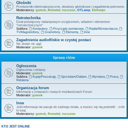
Głośniki
Przetworniki elektroakustyczne, obudowy głośnikowe i zagadnienia pokrewne.
Moderatorzy:
gsmok
,
Romekd
,
tszczesn
,
OTLamp
,
Einherjer
Retrotechnika
Dział poświęcony nielampowym urządzeniom, układom i elementom
"retrotechnicznym"
Subfora:
Komputery
,
Przyrządy pomiarowe
,
Radia/Wzmacniacze
,
TV/Magnetofony
,
Gramofony
,
Elementy
,
Inne
Zagadnienia audiofilskie w czystej postaci
Nic dodać nic ująć
Moderator:
gsmok
Sprawy różne
Ogłoszenia
Ogłoszenia i reklamy.
Moderator:
gsmok
Subfora:
Kupię/Poszukuję
,
Sprzedam/Oddam
,
Wymiana
,
Praca
,
Reklama
Organizacja forum
Informacje o zmianach i nowych możliwościach Forum
Moderator:
gsmok
Inne
Jeśli informacja nie pasuje do żadnego działu, a musisz się nią podzielić - zrób
to tutaj.
Moderatorzy:
gsmok
,
Romekd
,
tszczesn
KTO JEST ONLINE