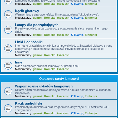
Lampowe odbiorniki telewizyjne i wszystko co jest z nimi związane.
Moderatorzy:
gsmok
,
Romekd
,
tszczesn
,
OTLamp
,
Einherjer
Kącik gitarowy
Wzmacniacze gitarowe, efekty i inne zagadnienia "okołogitarowe".
Moderatorzy:
gsmok
,
Romekd
,
tszczesn
,
OTLamp
,
Einherjer
Lampy dla początkujących
Przed wypowiedzią bardzo proszę o zapoznanie się z regulaminem tego
działu.
Moderatorzy:
gsmok
,
Romekd
,
tszczesn
,
OTLamp
,
Einherjer
Linki i odnośniki
Internet to prawdziwa skarbnica lampowej wiedzy. Znalazłeś ciekawą stronę
tematyczną? Tutaj możesz przekazać innym informację o jej adresie i
zawartości.
Moderatorzy:
gsmok
,
Romekd
,
tszczesn
Inne
Masz nietypowy problem 'lampowy'? Spróbuj tutaj.
Moderatorzy:
gsmok
,
Romekd
,
tszczesn
Otoczenie strefy lampowej
Wspomaganie układów lampowych
Układy półprzewodnikowe pełniące ważne funkcje pomocnicze w układach
lampowych.
Moderatorzy:
gsmok
,
Romekd
,
tszczesn
,
OTLamp
,
Einherjer
Kącik audiofilski
Problematyka audiofilska oraz zagadnienia dotyczące NIELAMPOWEGO
sprzętu audio.
Moderatorzy:
gsmok
,
Romekd
,
tszczesn
,
OTLamp
,
Einherjer