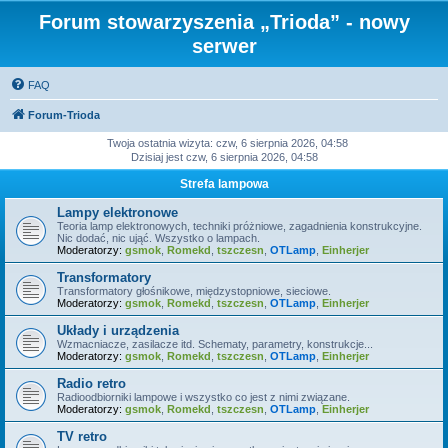
Forum stowarzyszenia „Trioda” - nowy
serwer
FAQ
Forum-Trioda
Twoja ostatnia wizyta: czw, 6 sierpnia 2026, 04:58
Dzisiaj jest czw, 6 sierpnia 2026, 04:58
Strefa lampowa
Lampy elektronowe
Teoria lamp elektronowych, techniki próżniowe, zagadnienia konstrukcyjne.
Nic dodać, nic ująć. Wszystko o lampach.
Moderatorzy:
gsmok
,
Romekd
,
tszczesn
,
OTLamp
,
Einherjer
Transformatory
Transformatory głośnikowe, międzystopniowe, sieciowe.
Moderatorzy:
gsmok
,
Romekd
,
tszczesn
,
OTLamp
,
Einherjer
Układy i urządzenia
Wzmacniacze, zasilacze itd. Schematy, parametry, konstrukcje...
Moderatorzy:
gsmok
,
Romekd
,
tszczesn
,
OTLamp
,
Einherjer
Radio retro
Radioodbiorniki lampowe i wszystko co jest z nimi związane.
Moderatorzy:
gsmok
,
Romekd
,
tszczesn
,
OTLamp
,
Einherjer
TV retro