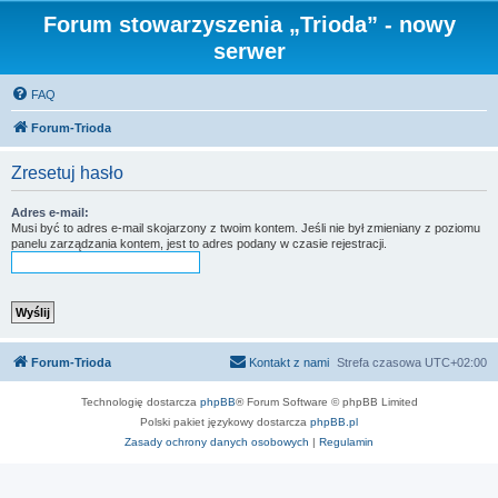
Forum stowarzyszenia „Trioda” - nowy
serwer
FAQ
Forum-Trioda
Zresetuj hasło
Adres e-mail:
Musi być to adres e-mail skojarzony z twoim kontem. Jeśli nie był zmieniany z poziomu
panelu zarządzania kontem, jest to adres podany w czasie rejestracji.
Forum-Trioda
Kontakt z nami
Strefa czasowa
UTC+02:00
Technologię dostarcza
phpBB
® Forum Software © phpBB Limited
Polski pakiet językowy dostarcza
phpBB.pl
Zasady ochrony danych osobowych
|
Regulamin