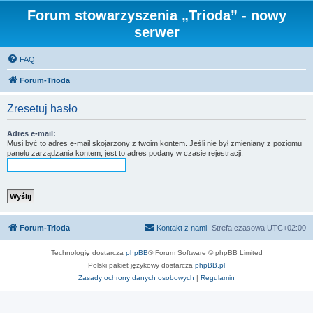
Forum stowarzyszenia „Trioda” - nowy
serwer
FAQ
Forum-Trioda
Zresetuj hasło
Adres e-mail:
Musi być to adres e-mail skojarzony z twoim kontem. Jeśli nie był zmieniany z poziomu
panelu zarządzania kontem, jest to adres podany w czasie rejestracji.
Forum-Trioda
Kontakt z nami
Strefa czasowa
UTC+02:00
Technologię dostarcza
phpBB
® Forum Software © phpBB Limited
Polski pakiet językowy dostarcza
phpBB.pl
Zasady ochrony danych osobowych
|
Regulamin