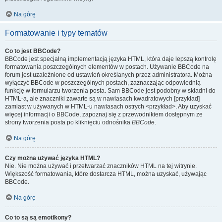
Na górę
Formatowanie i typy tematów
Co to jest BBCode?
BBCode jest specjalną implementacją języka HTML, która daje lepszą kontrolę
formatowania poszczególnych elementów w postach. Używanie BBCode na
forum jest uzależnione od ustawień określanych przez administratora. Można
wyłączyć BBCode w poszczególnych postach, zaznaczając odpowiednią
funkcję w formularzu tworzenia posta. Sam BBCode jest podobny w składni do
HTML-a, ale znaczniki zawarte są w nawiasach kwadratowych [przykład]
zamiast w używanych w HTML-u nawiasach ostrych <przykład>. Aby uzyskać
więcej informacji o BBCode, zapoznaj się z przewodnikiem dostępnym ze
strony tworzenia posta po kliknięciu odnośnika
BBCode
.
Na górę
Czy można używać języka HTML?
Nie. Nie można używać i przetwarzać znaczników HTML na tej witrynie.
Większość formatowania, które dostarcza HTML, można uzyskać, używając
BBCode.
Na górę
Co to są są emotikony?