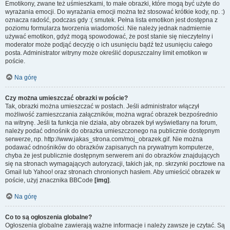
Emotikony, zwane też uśmieszkami, to małe obrazki, które mogą być użyte do
wyrażania emocji. Do wyrażania emocji można też stosować krótkie kody, np. :)
oznacza radość, podczas gdy :( smutek. Pełna lista emotikon jest dostępna z
poziomu formularza tworzenia wiadomości. Nie należy jednak nadmiernie
używać emotikon, gdyż mogą spowodować, że post stanie się nieczytelny i
moderator może podjąć decyzję o ich usunięciu bądź też usunięciu całego
posta. Administrator witryny może określić dopuszczalny limit emotikon w
poście.
Na górę
Czy można umieszczać obrazki w poście?
Tak, obrazki można umieszczać w postach. Jeśli administrator włączył
możliwość zamieszczania załączników, można wgrać obrazek bezpośrednio
na witrynę. Jeśli ta funkcja nie działa, aby obrazek był wyświetlany na forum,
należy podać odnośnik do obrazka umieszczonego na publicznie dostępnym
serwerze, np. http://www.jakas_strona.com/moj_obrazek.gif. Nie można
podawać odnośników do obrazków zapisanych na prywatnym komputerze,
chyba że jest publicznie dostępnym serwerem ani do obrazków znajdujących
się na stronach wymagających autoryzacji, takich jak, np. skrzynki pocztowe na
Gmail lub Yahoo! oraz stronach chronionych hasłem. Aby umieścić obrazek w
poście, użyj znacznika BBCode
[img]
.
Na górę
Co to są ogłoszenia globalne?
Ogłoszenia globalne zawierają ważne informacje i należy zawsze je czytać. Są