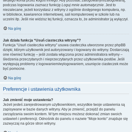
twojego konta przez kogoś innego. Aby pozostać zalogowanym/zalogowaną,
podczas logowania zaznacz funkcję
Loguj mnie automatycznie
. Jest to
niezalecane, jeżeli korzystasz z witryny z ogólnie dostępnego komputera, np.
w bibliotece, kawiarence internetowej, sali komputerowej w szkole lub na
uczelni itp. Jeśli nie widzisz tej funkcji, oznacza to, że administrator ją wyłączył.
Na górę
Jak działa funkcja “Usuń ciasteczka witryny”?
Funkcja “Usuń ciasteczka witryny” usuwa ciasteczka utworzone przez phpBB
dzięki, którym użytkownik jest autoryzowany i logowany do witryny. Dostarczają
one również funkcję – jeśli została włączona przez administratora witryny –
śledzenia przeczytanych i nieprzeczytanych przez użytkownika postów. Jeśli
występują problemy z logowaniem/wylogowaniem, usunięcie ciasteczek może
być pomocne.
Na górę
Preferencje i ustawienia użytkownika
Jak zmienić moje ustawienia?
Jeżeli jesteś zarejestrowanym użytkownikiem, wszystkie twoje ustawienia są
zapisywane w bazie danych witryny. Aby je zmienić, przejdź do panelu
zarządzania swoim kontem. W tym miejscu możesz dokonać zmian swoich
ustawień i preferencji. Odnośnik do panelu o nazwie “Moje konto” znajduje się
zazwyczaj na górze stron witryny.