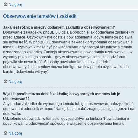
Na górę
Obserwowanie tematów i zakładki
Jaka jest różnica między dodaniem zakładki a obserwowaniem?
Dodawanie zakładek w phpBB 3.0 działa podobnie jak dodawanie zakładek w
przeglądarce. Użytkownik nie dostaje powiadomienia, gdy w temacie pojawia
się nowa treść. W phpBB 3.1 dodawanie zakładek przypomina obserwowanie
tematu. Użytkownik może być powiadamiany, gdy nastąpi aktualizacja tematu
oznaczonego zakładką. Funkcja obserwowania powiadamia użytkownika – w
wybrany przez niego sposób – gdy w obserwowanym temacie bądź forum
pojawiła się nowa treść. Sposoby powiadamiania dla zakładek i
obserwowanych elementów można konfigurować w panelu użytkownika na
karcie „Ustawienia witryny”.
Na górę
W jaki sposób można dodać zakładkę do wybranych tematów lub je
obserwować??
Aby dodać zakładkę do wybranego tematu lub go obserwować, należy kliknąć
odpowiedni odnośnik w menu “Narzędzia tematu” znajdujące się na górze i na
dole wątku.
Udzielenie odpowiedzi w temacie, gdy jest aktywna funkcja “Powiadamiaj o
opublikowaniu odpowiedzi” spowoduje włączenie obserwowania tematu.
Na górę