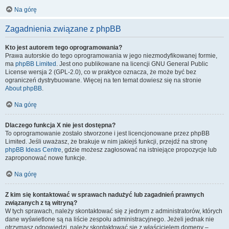
Na górę
Zagadnienia związane z phpBB
Kto jest autorem tego oprogramowania?
Prawa autorskie do tego oprogramowania w jego niezmodyfikowanej formie,
ma
phpBB Limited
. Jest ono publikowane na licencji GNU General Public
License wersja 2 (GPL-2.0), co w praktyce oznacza, że może być bez
ograniczeń dystrybuowane. Więcej na ten temat dowiesz się na stronie
About phpBB
.
Na górę
Dlaczego funkcja X nie jest dostępna?
To oprogramowanie zostało stworzone i jest licencjonowane przez phpBB
Limited. Jeśli uważasz, że brakuje w nim jakiejś funkcji, przejdź na stronę
phpBB Ideas Centre
, gdzie możesz zagłosować na istniejące propozycje lub
zaproponować nowe funkcje.
Na górę
Z kim się kontaktować w sprawach nadużyć lub zagadnień prawnych
związanych z tą witryną?
W tych sprawach, należy skontaktować się z jednym z administratorów, których
dane wyświetlone są na liście zespołu administracyjnego. Jeżeli jednak nie
otrzymasz odpowiedzi, należy skontaktować się z właścicielem domeny –