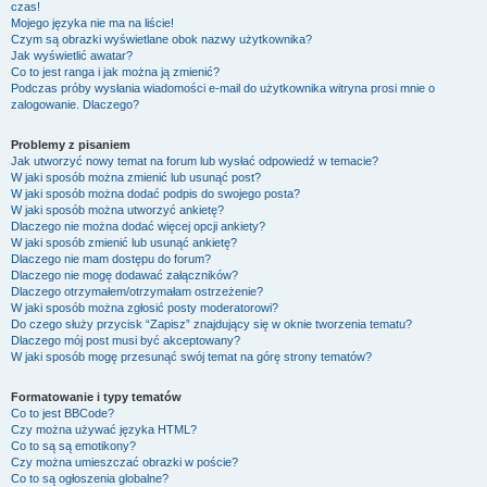
czas!
Mojego języka nie ma na liście!
Czym są obrazki wyświetlane obok nazwy użytkownika?
Jak wyświetlić awatar?
Co to jest ranga i jak można ją zmienić?
Podczas próby wysłania wiadomości e-mail do użytkownika witryna prosi mnie o
zalogowanie. Dlaczego?
Problemy z pisaniem
Jak utworzyć nowy temat na forum lub wysłać odpowiedź w temacie?
W jaki sposób można zmienić lub usunąć post?
W jaki sposób można dodać podpis do swojego posta?
W jaki sposób można utworzyć ankietę?
Dlaczego nie można dodać więcej opcji ankiety?
W jaki sposób zmienić lub usunąć ankietę?
Dlaczego nie mam dostępu do forum?
Dlaczego nie mogę dodawać załączników?
Dlaczego otrzymałem/otrzymałam ostrzeżenie?
W jaki sposób można zgłosić posty moderatorowi?
Do czego służy przycisk “Zapisz” znajdujący się w oknie tworzenia tematu?
Dlaczego mój post musi być akceptowany?
W jaki sposób mogę przesunąć swój temat na górę strony tematów?
Formatowanie i typy tematów
Co to jest BBCode?
Czy można używać języka HTML?
Co to są są emotikony?
Czy można umieszczać obrazki w poście?
Co to są ogłoszenia globalne?