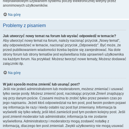
nieprawidłowym używaniem systemu poczty elektronicznej witryny przez
anonimowych użytkowników.
Na górę
Problemy z pisaniem
Jak utworzyć nowy temat na forum lub wysłać odpowiedź w temacie?
Aby utworzyć nowy temat na forum, należy nacisnąć przycisk „Nowy temat”,
aby odpowiedzieć w temacie, nacisnąć przycisk „Odpowiedz”. Być może, że
przed publikowaniem wiadomości trzeba będzie się zarejestrować. Na dole
strony forum lub strony tematów jest wyświetlana lista uprawnień użytkownika
na każdym forum. Na przykład: Możesz tworzyć nowe tematy, Możesz dodawać
załączniki itp.
Na górę
W jaki sposób można zmienić lub usunąć post?
Jeśli nie jesteś administratorem lub moderatorem, możesz zmieniać i usuwać
tylko swoje posty. Możesz zmienić post, naciskając przycisk
Zmień
znajdujący
się przy danym poście. Czasami można to zrobić tylko przez pewien czas po
jego napisaniu. Jeżeli ktoś odpowiedział na ten post, pod twoim postem pojawi
się informacja ile razy i kiedy ostatni raz post był zmieniany. Informacja ta
wyświetli się tylko wtedy, jeśli ktoś zamieścił pod tym postem kolejny post. Jeśli
post zmienił moderator lub administrator, informacja ta nie zostanie
wyświetlona. Administratorzy i moderatorzy mogą zostawić notatkę z
informacją, dlaczego ten post zmieniali. Zwykli użytkownicy nie mogą usuwać