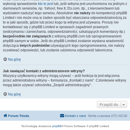
wykonaj sprawdzenie
kto to jest
lub, jeśli witryna jest uruchomiona na jednym z
darmowych serwisów, np. Yahoo!, free.fr, f2s.com, itp., z kierownictwem lub
wydziałem nadużyć tego serwisu. Absolutnie
nie należy
do kompetencji phpBB
Limited i nie może ona w żaden sposób być obarczana odpowiedzialnością za
to w jaki sposób, gdzie lub przez kogo ta witryna jest używana. Proszę nie
kontaktować się z phpBB Limited w sprawach zagadnień prawnych
(wstrzymania i zaniechania, odpowiedzialności, szkalujących komentarzy itp.)
bezpośrednio nie związanych
z witryną phpBB.com lub oprogramowaniem
phpBB samym w sobie. Jeśli do phpBB Limited zostanie wysłana wiadomość
dotycząca
innych podmiotów
używających tego oprogramowania, nie należy
oczekiwać odpowiedzi, lub zostanie udzielona odpowiedź lakoniczna.
Na górę
Jak nawiązać kontakt z administratorem witryny?
Wszyscy użytkownicy witryny mogą używać – jeśli funkcja ta jest włączona
przez administratora witryny – formularza „Kontakt z nami”. Członkowie witryny
mogą także używać odnośnika „Zespół administracyjny”.
Na górę
Przejdź do
Forum-Trioda
Kontakt z nami
Strefa czasowa
UTC+02:00
Technologię dostarcza
phpBB
® Forum Software © phpBB Limited