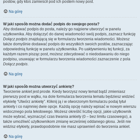
postów, gdy ktoś zamieścił pod ich postem nowy post.
Na górę
W jaki sposób można dodać podpis do swojego posta?
Aby dodawać podpis do posta, należy go najpierw utworzyć w panelu
użytkownika. Aby dołączyć do danej wiadomości swój podpis, zaznacz funkcję
Dołącz podpis
znajdującą się w formularzu tworzenia wiadomości. Możesz
także domyślnie dodawać podpis do wszystkich swoich postów, zaznaczając
odpowiednią funkcję w panelu użytkownika. Po uaktywnieniu tej funkcji, za
każdym razem pisząc post, możesz zdecydować o niedodawaniu do niego
podpisu, usuwając w formularzu tworzenia wiadomości zaznaczenie z pola
Dołącz podpis
.
Na górę
W jaki sposób można utworzyć ankietę?
Tworzenie ankiet jest proste. Kiedy tworzysz nowy temat bądź zmieniasz
pierwszy post w wątku, na dole formularza tworzenia tematu będziesz widzieć
etykietę “Utwórz ankietę”. Kliknij ją i w otworzonym formularzu podaj tytuł
ankiety i co najmniej dwie opcje. Każdą opcję należy wpisać w nowym wierszu
widocznego pola tekstowego. Możesz określić liczbę opcji, jakie użytkownik
może wybrać, wyznaczyć czas trwania ankiety (0 – bez limitu czasowego), a
także umożliwić użytkownikom zmianę wcześniej oddanego głosu. Jeśli nie
widzisz etykiety, prawdopodobnie nie masz uprawnień do tworzenia ankiet.
Na górę