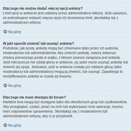
Dlaczego nie można dodać więcej opcji ankiety?
Limit opcji w ankiecie jest ustalany przez administratora witryny. Jeśli uważasz,
że potrzebujesz wstawić więcej opcji niż dozwolony limit, skontaktuj się z
administratorem witryny.
Na górę
W jaki sposób zmienić lub usunąć ankietę?
Podobnie, jak posty, ankiety mogą być zmieniane tylko przez ich autorów,
moderatorów lub administratorów. Aby zmienić ankietę, należy dokonać
zmiany pierwszego posta w wątku, z którym zawsze związana jest ankieta.
Jeśli nikt jeszcze nie oddał głosu w ankiecie, jej autor może usunąć ankietę lub
zmienić jej opcje. Jednakże, jeśli w ankiecie zostały już oddane głosy, tylko
moderatorzy lub administratorzy mogą ją zmienić, lub usunąć. Zapobiega to
modyfikowaniu ankiety w czasie jej trwania.
Na górę
Dlaczego nie mam dostępu do forum?
Niektóre fora mogą być dostępne tylko dla określonych grup lub użytkowników.
Aby przeglądać, czytać, pisać na nich lub wykonywać inne operacje, musisz
mieć odpowiednie uprawnienia. Skontaktuj się z moderatorem lub
administratorem witryny, aby ci je przydzielił.
Na górę