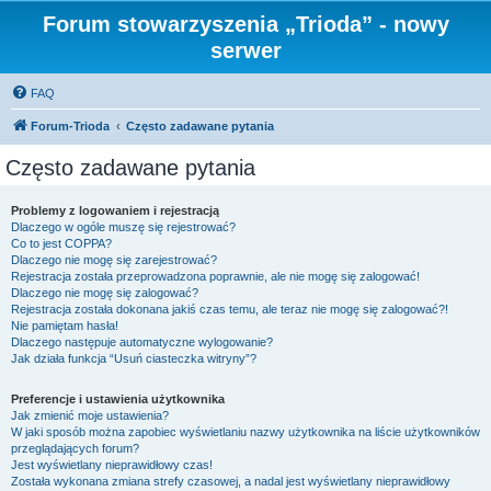
Forum stowarzyszenia „Trioda” - nowy
serwer
FAQ
Forum-Trioda
Często zadawane pytania
Często zadawane pytania
Problemy z logowaniem i rejestracją
Dlaczego w ogóle muszę się rejestrować?
Co to jest COPPA?
Dlaczego nie mogę się zarejestrować?
Rejestracja została przeprowadzona poprawnie, ale nie mogę się zalogować!
Dlaczego nie mogę się zalogować?
Rejestracja została dokonana jakiś czas temu, ale teraz nie mogę się zalogować?!
Nie pamiętam hasła!
Dlaczego następuje automatyczne wylogowanie?
Jak działa funkcja “Usuń ciasteczka witryny”?
Preferencje i ustawienia użytkownika
Jak zmienić moje ustawienia?
W jaki sposób można zapobiec wyświetlaniu nazwy użytkownika na liście użytkowników
przeglądających forum?
Jest wyświetlany nieprawidłowy czas!
Została wykonana zmiana strefy czasowej, a nadal jest wyświetlany nieprawidłowy