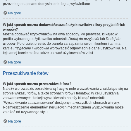
przez niego napisane domyślnie nie będą wyświetlane.
Na górę
W jaki sposób można dodawać/usuwać użytkowników z listy przyjaciół lub
wrogów?
Można dodawać użytkowników na dwa sposoby. Po pierwsze, klikając w
profilu wybranego użytkownika odnośnik
Dodaj do przyjaciół
lub
Dodaj do
wrogów
. Po drugie, przejść do panelu zarządzania swoim kontem i tam na
karcie
Przyjaciele i wrogowie
wprowadzić odpowiednie dane użytkownika. Na
tej samej karcie można także usuwać użytkowników z list.
Na górę
Przeszukiwanie forów
W jaki sposób można przeszukiwać fora?
Należy wprowadzić poszukiwaną frazę w pole wyszukiwania znajdujące się na
stronie wykazu forów, a także stronach forów i tematów. W celu uzyskania
zaawansowanych funkcji wyszukiwania należy kliknąć odnośnik
“Wyszukiwanie zaawansowane” dostępny na wszystkich stronach witryny.
Rozmieszczenie elementów sterujących mechanizmem wyszukiwania może
zależeć od używanego stylu.
Na górę