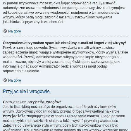
W panelu użytkownika możesz, określając odpowiednie reguły ustawić
automatyczne usuwanie wiadomości od danego nadawcy. Jeżeli otrzymujesz
od kogoś obraźliwe prywatne wiadomości, poinformuj o tym moderatorów
witryny, którzy będą mogli zabronić takiemu użytkownikowi wysyłania
jakichkolwiek prywatnych wiadomości.
Na górę
Otrzymałem/otrzymałam spam lub obraźliwy e-mail od kogoś z tej witryny!
Przykro nam z tego powodu. System wysyłania e-maili witryny zawiera
zabezpieczenia umożliwiające wytropienie użytkowników, którzy wysyłają takie
wiadomości. Prześlij administratorowi witryny pełną kopię otrzymanego e-
maila – ważne, aby były w niej zawarte nagłówki, ponieważ zawierają one
informacje o nadawcy. Administrator będzie wówczas mógł podjąć
odpowiednie działania.
Na górę
Przyjaciele i wrogowie
Co to jest lista przyjaciół i wrogów?
Jest to lista, którą można użyć do organizowania różnych użytkowników
witryny. Użytkownicy dodani do listy przyjaciół będą wyświetleni na karcie
Przyjaciele
znajdującej się w panelu zarządzania kontem. Z tego poziomu
można szybko sprawdzić ich status, a także wysłać prywatną wiadomość.
Zależnie od używanego stylu witryny, posty tych użytkowników mogą być
wyróżniane. Jeśli użytkownik zostanie dodany do listy wrogów, wszystkie posty