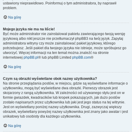
ustawiony nieprawidłowo. Poinformuj o tym administratora, by naprawił
problem.
Na górę
Mojego języka nie ma na liście!
Być może administrator nie zainstalował pakietu zawierającego twoją wersję
językową albo nikt jeszcze nie przetłumaczył phpBB3 na twój język. Zapytaj
administratora witryny czy może zainstalować pakiet językowy, którego
potrzebujesz. Jeśli pakiet dla twojego języka nie istnieje, może spróbujesz go
utworzyć. Więcej informacji na ten temat można znaleźć na stronie
internetowej
phpBB.pl
® lub phpBB Limited
phpBB.com
®
Na górę
Czym są obrazki wyświetlane obok nazwy użytkownika?
Na stronie przeglądania postów, w miejscu, gdzie są wyświetlane informacje o
użytkowniku, mogą być wyświetlane dwa obrazki. Pierwszy obrazek jest
skojarzony z rangą użytkownika. W zależności od używanego stylu jest on w
formie gwiazdek, kwadracików lub kropek pokazujących, jak dużo postów
zostało napisanych przez użytkownika lub jaki jest jego status na tej witrynie.
Jest on wyświetlany poniżej nazwy użytkownika. Drugi, zazwyczaj większy
obrazek, wyświetlany powyżej nazwy użytkownika jest znany jako awatar i jest
unikatowy lub osobisty dla każdego użytkownika.
Na górę