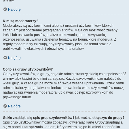
witryny.
Na górę
Kim są moderatorzy?
Moderatorzy są użytkownikami albo też grupami użytkowników, których
zadaniem jest codzienne przeglądanie forów. Mają oni możliwość zmiany
treści lub usuwania postów, a także blokowania, odblokowywania,
przenoszenia, usuwania i dzielenia tematów na forum, które moderują. Z
reguły moderatorzy czuwają, aby użytkownicy pisali na temat oraz nie
publikowali niewłaściwych i obraźliwych materiałów.
Na górę
Co to są grupy użytkowników?
Grupy użytkowników, to grupy, na jakie administratorzy dzielą całą społeczność
witryny, aby łatwiej było nimi zarządzać. Każdy użytkownik może należeć do
wielu grup, a każda grupa może mieć swoje własne uprawnienia. Dzięki temu
administratorzy mogą łatwo zmieniać uprawnienia wielu użytkowników naraz,
nadawać uprawnienia moderatora lub dawać dostęp użytkownikom do
prywatnego forum.
Na górę
Gdzie znajduje się spis grup użytkowników i jak można dołączyć do grupy?
Spis grup użytkowników można zobaczyć, otwierając kartę
Grupy
znajdującą
się w panelu zarządzania kontem, który otwiera się po kliknięciu odnośnika