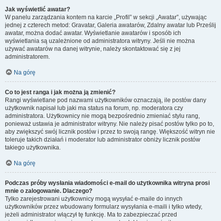
Jak wyświetlić awatar?
W panelu zarządzania kontem na karcie „Profil” w sekcji „Awatar”, używając
jednej z czterech metod: Gravatar, Galeria awatarów, Zdalny awatar lub Prześlij
awatar, można dodać awatar. Wyświetlanie awatarów i sposób ich
wyświetlania są uzależnione od administratora witryny. Jeśli nie można
używać awatarów na danej witrynie, należy skontaktować się z jej
administratorem.
Na górę
Co to jest ranga i jak można ją zmienić?
Rangi wyświetlane pod nazwami użytkowników oznaczają, ile postów dany
użytkownik napisał lub jaki ma status na forum, np. moderatora czy
administratora. Użytkownicy nie mogą bezpośrednio zmieniać stylu rang,
ponieważ ustawia je administrator witryny. Nie należy pisać postów tylko po to,
aby zwiększyć swój licznik postów i przez to swoją rangę. Większość witryn nie
toleruje takich działań i moderator lub administrator obniży licznik postów
takiego użytkownika.
Na górę
Podczas próby wysłania wiadomości e-mail do użytkownika witryna prosi
mnie o zalogowanie. Dlaczego?
Tylko zarejestrowani użytkownicy mogą wysyłać e-maile do innych
użytkowników przez wbudowany formularz wysyłania e-maili i tylko wtedy,
jeżeli administrator włączył tę funkcję. Ma to zabezpieczać przed