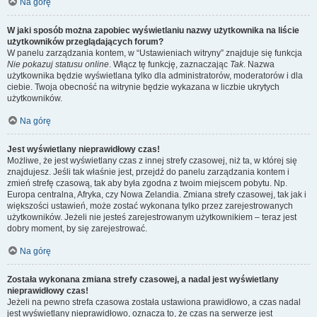
Na górę
W jaki sposób można zapobiec wyświetlaniu nazwy użytkownika na liście
użytkowników przeglądających forum?
W panelu zarządzania kontem, w “Ustawieniach witryny” znajduje się funkcja
Nie pokazuj statusu online
. Włącz tę funkcję, zaznaczając
Tak
. Nazwa
użytkownika będzie wyświetlana tylko dla administratorów, moderatorów i dla
ciebie. Twoja obecność na witrynie będzie wykazana w liczbie ukrytych
użytkowników.
Na górę
Jest wyświetlany nieprawidłowy czas!
Możliwe, że jest wyświetlany czas z innej strefy czasowej, niż ta, w której się
znajdujesz. Jeśli tak właśnie jest, przejdź do panelu zarządzania kontem i
zmień strefę czasową, tak aby była zgodna z twoim miejscem pobytu. Np.
Europa centralna, Afryka, czy Nowa Zelandia. Zmiana strefy czasowej, tak jak i
większości ustawień, może zostać wykonana tylko przez zarejestrowanych
użytkowników. Jeżeli nie jesteś zarejestrowanym użytkownikiem – teraz jest
dobry moment, by się zarejestrować.
Na górę
Została wykonana zmiana strefy czasowej, a nadal jest wyświetlany
nieprawidłowy czas!
Jeżeli na pewno strefa czasowa została ustawiona prawidłowo, a czas nadal
jest wyświetlany nieprawidłowo, oznacza to, że czas na serwerze jest