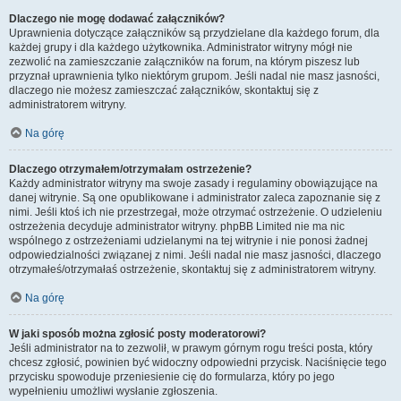
Dlaczego nie mogę dodawać załączników?
Uprawnienia dotyczące załączników są przydzielane dla każdego forum, dla
każdej grupy i dla każdego użytkownika. Administrator witryny mógł nie
zezwolić na zamieszczanie załączników na forum, na którym piszesz lub
przyznał uprawnienia tylko niektórym grupom. Jeśli nadal nie masz jasności,
dlaczego nie możesz zamieszczać załączników, skontaktuj się z
administratorem witryny.
Na górę
Dlaczego otrzymałem/otrzymałam ostrzeżenie?
Każdy administrator witryny ma swoje zasady i regulaminy obowiązujące na
danej witrynie. Są one opublikowane i administrator zaleca zapoznanie się z
nimi. Jeśli ktoś ich nie przestrzegał, może otrzymać ostrzeżenie. O udzieleniu
ostrzeżenia decyduje administrator witryny. phpBB Limited nie ma nic
wspólnego z ostrzeżeniami udzielanymi na tej witrynie i nie ponosi żadnej
odpowiedzialności związanej z nimi. Jeśli nadal nie masz jasności, dlaczego
otrzymałeś/otrzymałaś ostrzeżenie, skontaktuj się z administratorem witryny.
Na górę
W jaki sposób można zgłosić posty moderatorowi?
Jeśli administrator na to zezwolił, w prawym górnym rogu treści posta, który
chcesz zgłosić, powinien być widoczny odpowiedni przycisk. Naciśnięcie tego
przycisku spowoduje przeniesienie cię do formularza, który po jego
wypełnieniu umożliwi wysłanie zgłoszenia.