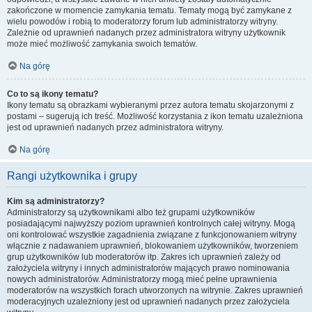
zakończone w momencie zamykania tematu. Tematy mogą być zamykane z
wielu powodów i robią to moderatorzy forum lub administratorzy witryny.
Zależnie od uprawnień nadanych przez administratora witryny użytkownik
może mieć możliwość zamykania swoich tematów.
Na górę
Co to są ikony tematu?
Ikony tematu są obrazkami wybieranymi przez autora tematu skojarzonymi z
postami – sugerują ich treść. Możliwość korzystania z ikon tematu uzależniona
jest od uprawnień nadanych przez administratora witryny.
Na górę
Rangi użytkownika i grupy
Kim są administratorzy?
Administratorzy są użytkownikami albo też grupami użytkowników
posiadającymi najwyższy poziom uprawnień kontrolnych całej witryny. Mogą
oni kontrolować wszystkie zagadnienia związane z funkcjonowaniem witryny
włącznie z nadawaniem uprawnień, blokowaniem użytkowników, tworzeniem
grup użytkowników lub moderatorów itp. Zakres ich uprawnień zależy od
założyciela witryny i innych administratorów mających prawo nominowania
nowych administratorów. Administratorzy mogą mieć pełne uprawnienia
moderatorów na wszystkich forach utworzonych na witrynie. Zakres uprawnień
moderacyjnych uzależniony jest od uprawnień nadanych przez założyciela