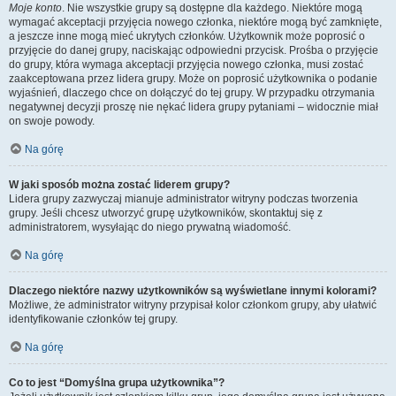
Moje konto
. Nie wszystkie grupy są dostępne dla każdego. Niektóre mogą
wymagać akceptacji przyjęcia nowego członka, niektóre mogą być zamknięte,
a jeszcze inne mogą mieć ukrytych członków. Użytkownik może poprosić o
przyjęcie do danej grupy, naciskając odpowiedni przycisk. Prośba o przyjęcie
do grupy, która wymaga akceptacji przyjęcia nowego członka, musi zostać
zaakceptowana przez lidera grupy. Może on poprosić użytkownika o podanie
wyjaśnień, dlaczego chce on dołączyć do tej grupy. W przypadku otrzymania
negatywnej decyzji proszę nie nękać lidera grupy pytaniami – widocznie miał
on swoje powody.
Na górę
W jaki sposób można zostać liderem grupy?
Lidera grupy zazwyczaj mianuje administrator witryny podczas tworzenia
grupy. Jeśli chcesz utworzyć grupę użytkowników, skontaktuj się z
administratorem, wysyłając do niego prywatną wiadomość.
Na górę
Dlaczego niektóre nazwy użytkowników są wyświetlane innymi kolorami?
Możliwe, że administrator witryny przypisał kolor członkom grupy, aby ułatwić
identyfikowanie członków tej grupy.
Na górę
Co to jest “Domyślna grupa użytkownika”?