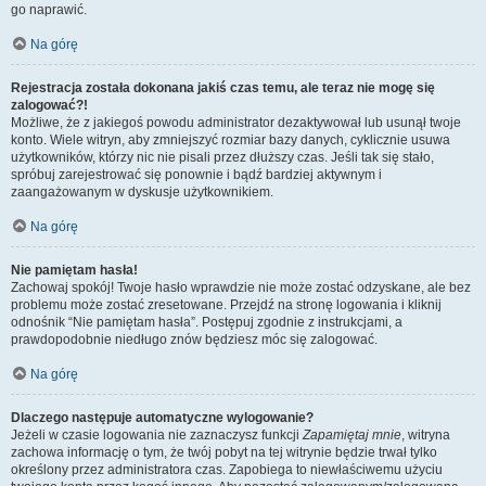
go naprawić.
Na górę
Rejestracja została dokonana jakiś czas temu, ale teraz nie mogę się
zalogować?!
Możliwe, że z jakiegoś powodu administrator dezaktywował lub usunął twoje
konto. Wiele witryn, aby zmniejszyć rozmiar bazy danych, cyklicznie usuwa
użytkowników, którzy nic nie pisali przez dłuższy czas. Jeśli tak się stało,
spróbuj zarejestrować się ponownie i bądź bardziej aktywnym i
zaangażowanym w dyskusje użytkownikiem.
Na górę
Nie pamiętam hasła!
Zachowaj spokój! Twoje hasło wprawdzie nie może zostać odzyskane, ale bez
problemu może zostać zresetowane. Przejdź na stronę logowania i kliknij
odnośnik “Nie pamiętam hasła”. Postępuj zgodnie z instrukcjami, a
prawdopodobnie niedługo znów będziesz móc się zalogować.
Na górę
Dlaczego następuje automatyczne wylogowanie?
Jeżeli w czasie logowania nie zaznaczysz funkcji
Zapamiętaj mnie
, witryna
zachowa informację o tym, że twój pobyt na tej witrynie będzie trwał tylko
określony przez administratora czas. Zapobiega to niewłaściwemu użyciu