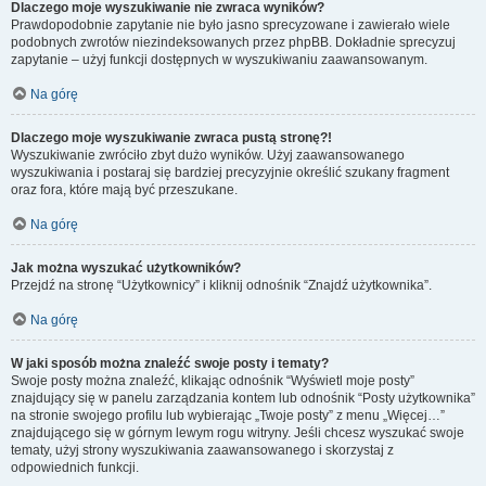
Dlaczego moje wyszukiwanie nie zwraca wyników?
Prawdopodobnie zapytanie nie było jasno sprecyzowane i zawierało wiele
podobnych zwrotów niezindeksowanych przez phpBB. Dokładnie sprecyzuj
zapytanie – użyj funkcji dostępnych w wyszukiwaniu zaawansowanym.
Na górę
Dlaczego moje wyszukiwanie zwraca pustą stronę?!
Wyszukiwanie zwróciło zbyt dużo wyników. Użyj zaawansowanego
wyszukiwania i postaraj się bardziej precyzyjnie określić szukany fragment
oraz fora, które mają być przeszukane.
Na górę
Jak można wyszukać użytkowników?
Przejdź na stronę “Użytkownicy” i kliknij odnośnik “Znajdź użytkownika”.
Na górę
W jaki sposób można znaleźć swoje posty i tematy?
Swoje posty można znaleźć, klikając odnośnik “Wyświetl moje posty”
znajdujący się w panelu zarządzania kontem lub odnośnik “Posty użytkownika”
na stronie swojego profilu lub wybierając „Twoje posty” z menu „Więcej…”
znajdującego się w górnym lewym rogu witryny. Jeśli chcesz wyszukać swoje
tematy, użyj strony wyszukiwania zaawansowanego i skorzystaj z
odpowiednich funkcji.