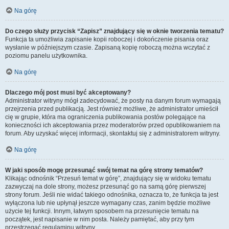
Na górę
Do czego służy przycisk “Zapisz” znajdujący się w oknie tworzenia tematu?
Funkcja ta umożliwia zapisanie kopii roboczej i dokończenie pisania oraz
wysłanie w późniejszym czasie. Zapisaną kopię roboczą można wczytać z
poziomu panelu użytkownika.
Na górę
Dlaczego mój post musi być akceptowany?
Administrator witryny mógł zadecydować, że posty na danym forum wymagają
przejrzenia przed publikacją. Jest również możliwe, że administrator umieścił
cię w grupie, która ma ograniczenia publikowania postów polegające na
konieczności ich akceptowania przez moderatorów przed opublikowaniem na
forum. Aby uzyskać więcej informacji, skontaktuj się z administratorem witryny.
Na górę
W jaki sposób mogę przesunąć swój temat na górę strony tematów?
Klikając odnośnik “Przesuń temat w górę”, znajdujący się w widoku tematu
zazwyczaj na dole strony, możesz przesunąć go na samą górę pierwszej
strony forum. Jeśli nie widać takiego odnośnika, oznacza to, że funkcja ta jest
wyłączona lub nie upłynął jeszcze wymagany czas, zanim będzie możliwe
użycie tej funkcji. Innym, łatwym sposobem na przesunięcie tematu na
początek, jest napisanie w nim posta. Należy pamiętać, aby przy tym
przestrzegać regulaminu witryny.