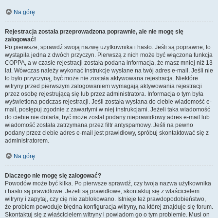
Na górę
Rejestracja została przeprowadzona poprawnie, ale nie mogę się
zalogować!
Po pierwsze, sprawdź swoją nazwę użytkownika i hasło. Jeśli są poprawne, to
wystąpiła jedna z dwóch przyczyn. Pierwszą z nich może być włączona funkcja
COPPA, a w czasie rejestracji została podana informacja, że masz mniej niż 13
lat. Wówczas należy wykonać instrukcje wysłane na twój adres e-mail. Jeśli nie
to było przyczyną, być może nie została aktywowana rejestracja. Niektóre
witryny przed pierwszym zalogowaniem wymagają aktywowania rejestracji
przez osobę rejestrującą się lub przez administratora. Informacja o tym była
wyświetlona podczas rejestracji. Jeśli została wysłana do ciebie wiadomość e-
mail, postępuj zgodnie z zawartymi w niej instrukcjami. Jeżeli taka wiadomość
do ciebie nie dotarła, być może został podany nieprawidłowy adres e-mail lub
wiadomość została zatrzymana przez filtr antyspamowy. Jeśli na pewno
podany przez ciebie adres e-mail jest prawidłowy, spróbuj skontaktować się z
administratorem.
Na górę
Dlaczego nie mogę się zalogować?
Powodów może być kilka. Po pierwsze sprawdź, czy twoja nazwa użytkownika
i hasło są prawidłowe. Jeżeli są prawidłowe, skontaktuj się z właścicielem
witryny i zapytaj, czy cię nie zablokowano. Istnieje też prawdopodobieństwo,
że problem powoduje błędna konfiguracja witryny, na której znajduje się forum.
Skontaktuj się z właścicielem witryny i powiadom go o tym problemie. Musi on