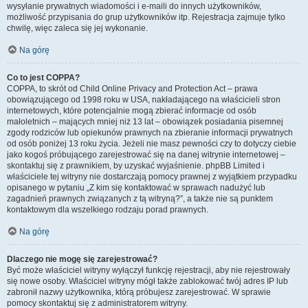
wysyłanie prywatnych wiadomości i e-maili do innych użytkowników,
możliwość przypisania do grup użytkowników itp. Rejestracja zajmuje tylko
chwilę, więc zaleca się jej wykonanie.
Na górę
Co to jest COPPA?
COPPA, to skrót od Child Online Privacy and Protection Act – prawa
obowiązującego od 1998 roku w USA, nakładającego na właścicieli stron
internetowych, które potencjalnie mogą zbierać informacje od osób
małoletnich – mających mniej niż 13 lat – obowiązek posiadania pisemnej
zgody rodziców lub opiekunów prawnych na zbieranie informacji prywatnych
od osób poniżej 13 roku życia. Jeżeli nie masz pewności czy to dotyczy ciebie
jako kogoś próbującego zarejestrować się na danej witrynie internetowej –
skontaktuj się z prawnikiem, by uzyskać wyjaśnienie. phpBB Limited i
właściciele tej witryny nie dostarczają pomocy prawnej z wyjątkiem przypadku
opisanego w pytaniu „Z kim się kontaktować w sprawach nadużyć lub
zagadnień prawnych związanych z tą witryną?”, a także nie są punktem
kontaktowym dla wszelkiego rodzaju porad prawnych.
Na górę
Dlaczego nie mogę się zarejestrować?
Być może właściciel witryny wyłączył funkcję rejestracji, aby nie rejestrowały
się nowe osoby. Właściciel witryny mógł także zablokować twój adres IP lub
zabronił nazwy użytkownika, którą próbujesz zarejestrować. W sprawie
pomocy skontaktuj się z administratorem witryny.