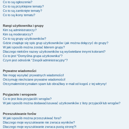
Co to są ogłoszenia?
Co to są przyklejone tematy?
Co to są zamknięte tematy?
Co to są ikony tematu?
Rangi użytkownika i grupy
Kim są administratorzy?
Kim są moderatorzy?
Co to są grupy użytkowników?
Gdzie znajduje się spis grup użytkowników i jak można dołączyć do grupy?
W jaki sposób można zostać liderem grupy?
Dlaczego niektóre nazwy użytkowników są wyświetlane innymi kolorami?
Co to jest “Domyślna grupa użytkownika”?
Czym jest odnośnik “Zespół administracyjny”?
Prywatne wiadomości
Nie mogę wysyłać prywatnych wiadomości!
Otrzymuję niechciane prywatne wiadomości!
Otrzymałem/otrzymałam spam lub obraźliwy e-mail od kogoś z tej witryny!
Przyjaciele i wrogowie
Co to jest lista przyjaciół i wrogów?
W jaki sposób można dodawać/usuwać użytkowników z listy przyjaciół lub wrogów?
Przeszukiwanie forów
W jaki sposób można przeszukiwać fora?
Dlaczego moje wyszukiwanie nie zwraca wyników?
Dlaczego moje wyszukiwanie zwraca pustą stronę?!