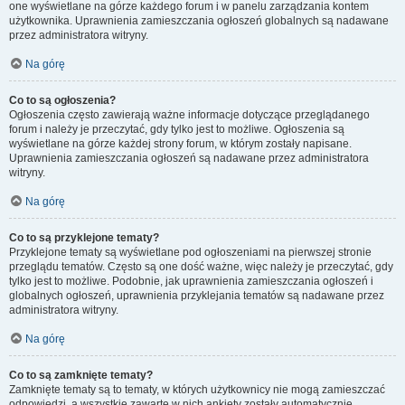
one wyświetlane na górze każdego forum i w panelu zarządzania kontem
użytkownika. Uprawnienia zamieszczania ogłoszeń globalnych są nadawane
przez administratora witryny.
Na górę
Co to są ogłoszenia?
Ogłoszenia często zawierają ważne informacje dotyczące przeglądanego
forum i należy je przeczytać, gdy tylko jest to możliwe. Ogłoszenia są
wyświetlane na górze każdej strony forum, w którym zostały napisane.
Uprawnienia zamieszczania ogłoszeń są nadawane przez administratora
witryny.
Na górę
Co to są przyklejone tematy?
Przyklejone tematy są wyświetlane pod ogłoszeniami na pierwszej stronie
przeglądu tematów. Często są one dość ważne, więc należy je przeczytać, gdy
tylko jest to możliwe. Podobnie, jak uprawnienia zamieszczania ogłoszeń i
globalnych ogłoszeń, uprawnienia przyklejania tematów są nadawane przez
administratora witryny.
Na górę
Co to są zamknięte tematy?
Zamknięte tematy są to tematy, w których użytkownicy nie mogą zamieszczać
odpowiedzi, a wszystkie zawarte w nich ankiety zostały automatycznie