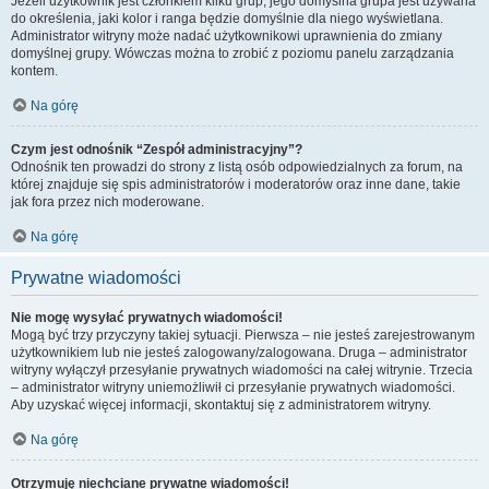
Jeżeli użytkownik jest członkiem kilku grup, jego domyślna grupa jest używana
do określenia, jaki kolor i ranga będzie domyślnie dla niego wyświetlana.
Administrator witryny może nadać użytkownikowi uprawnienia do zmiany
domyślnej grupy. Wówczas można to zrobić z poziomu panelu zarządzania
kontem.
Na górę
Czym jest odnośnik “Zespół administracyjny”?
Odnośnik ten prowadzi do strony z listą osób odpowiedzialnych za forum, na
której znajduje się spis administratorów i moderatorów oraz inne dane, takie
jak fora przez nich moderowane.
Na górę
Prywatne wiadomości
Nie mogę wysyłać prywatnych wiadomości!
Mogą być trzy przyczyny takiej sytuacji. Pierwsza – nie jesteś zarejestrowanym
użytkownikiem lub nie jesteś zalogowany/zalogowana. Druga – administrator
witryny wyłączył przesyłanie prywatnych wiadomości na całej witrynie. Trzecia
– administrator witryny uniemożliwił ci przesyłanie prywatnych wiadomości.
Aby uzyskać więcej informacji, skontaktuj się z administratorem witryny.
Na górę
Otrzymuję niechciane prywatne wiadomości!