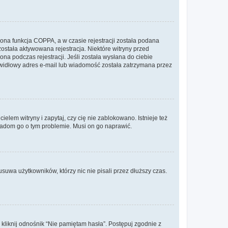
ona funkcja COPPA, a w czasie rejestracji została podana
została aktywowana rejestracja. Niektóre witryny przed
na podczas rejestracji. Jeśli została wysłana do ciebie
rawidłowy adres e-mail lub wiadomość została zatrzymana przez
lem witryny i zapytaj, czy cię nie zablokowano. Istnieje też
wiadom go o tym problemie. Musi on go naprawić.
suwa użytkowników, którzy nic nie pisali przez dłuższy czas.
liknij odnośnik “Nie pamiętam hasła”. Postępuj zgodnie z