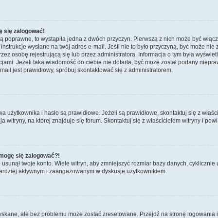
ę się zalogować!
są poprawne, to wystąpiła jedna z dwóch przyczyn. Pierwszą z nich może być włącz
nstrukcje wysłane na twój adres e-mail. Jeśli nie to było przyczyną, być może nie 
 osobę rejestrującą się lub przez administratora. Informacja o tym była wyświetlo
kcjami. Jeżeli taka wiadomość do ciebie nie dotarła, być może został podany niep
mail jest prawidłowy, spróbuj skontaktować się z administratorem.
żytkownika i hasło są prawidłowe. Jeżeli są prawidłowe, skontaktuj się z właścicie
itryny, na której znajduje się forum. Skontaktuj się z właścicielem witryny i po
e mogę się zalogować?!
sunął twoje konto. Wiele witryn, aby zmniejszyć rozmiar bazy danych, cyklicznie u
dź bardziej aktywnym i zaangażowanym w dyskusje użytkownikiem.
kane, ale bez problemu może zostać zresetowane. Przejdź na stronę logowania i k