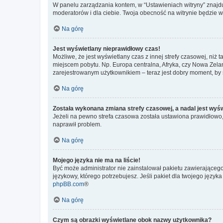
W panelu zarządzania kontem, w “Ustawieniach witryny” znajdu
moderatorów i dla ciebie. Twoja obecność na witrynie będzie 
Na górę
Jest wyświetlany nieprawidłowy czas!
Możliwe, że jest wyświetlany czas z innej strefy czasowej, niż 
miejscem pobytu. Np. Europa centralna, Afryka, czy Nowa Zelan
zarejestrowanym użytkownikiem – teraz jest dobry moment, by 
Na górę
Została wykonana zmiana strefy czasowej, a nadal jest wyś
Jeżeli na pewno strefa czasowa została ustawiona prawidłowo, 
naprawił problem.
Na górę
Mojego języka nie ma na liście!
Być może administrator nie zainstalował pakietu zawierającego
językowy, którego potrzebujesz. Jeśli pakiet dla twojego język
phpBB.com
®
Na górę
Czym są obrazki wyświetlane obok nazwy użytkownika?