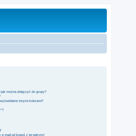
 i jak można dołączyć do grupy?
?
wyświetlane innymi kolorami?
y”?
!
e-mail od kogoś z tej witryny!