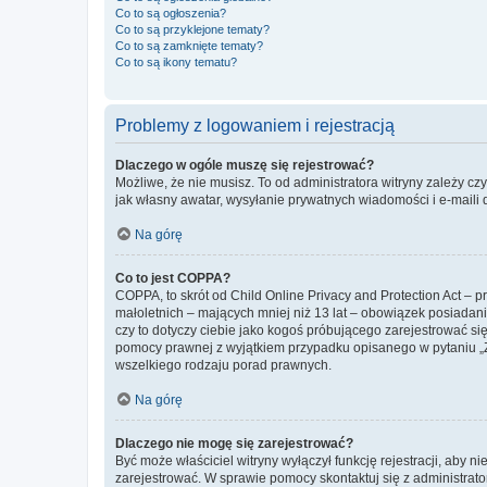
Co to są ogłoszenia?
Co to są przyklejone tematy?
Co to są zamknięte tematy?
Co to są ikony tematu?
Problemy z logowaniem i rejestracją
Dlaczego w ogóle muszę się rejestrować?
Możliwe, że nie musisz. To od administratora witryny zależy cz
jak własny awatar, wysyłanie prywatnych wiadomości i e-maili 
Na górę
Co to jest COPPA?
COPPA, to skrót od Child Online Privacy and Protection Act – 
małoletnich – mających mniej niż 13 lat – obowiązek posiadan
czy to dotyczy ciebie jako kogoś próbującego zarejestrować się 
pomocy prawnej z wyjątkiem przypadku opisanego w pytaniu „Z
wszelkiego rodzaju porad prawnych.
Na górę
Dlaczego nie mogę się zarejestrować?
Być może właściciel witryny wyłączył funkcję rejestracji, aby n
zarejestrować. W sprawie pomocy skontaktuj się z administrato