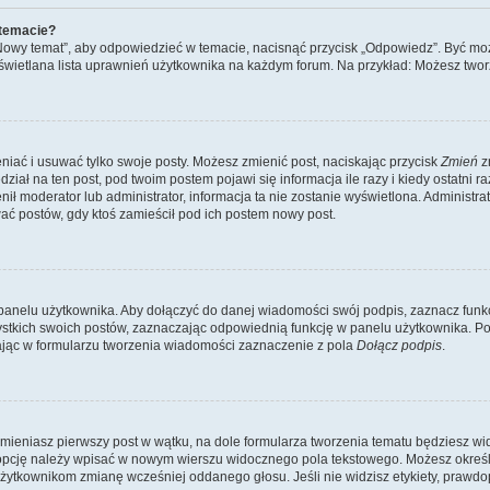
 temacie?
„Nowy temat”, aby odpowiedzieć w temacie, nacisnąć przycisk „Odpowiedz”. Być mo
wyświetlana lista uprawnień użytkownika na każdym forum. Na przykład: Możesz two
niać i usuwać tylko swoje posty. Możesz zmienić post, naciskając przycisk
Zmień
z
iał na ten post, pod twoim postem pojawi się informacja ile razy i kiedy ostatni raz
ienił moderator lub administrator, informacja ta nie zostanie wyświetlona. Administr
ać postów, gdy ktoś zamieścił pod ich postem nowy post.
panelu użytkownika. Aby dołączyć do danej wiadomości swój podpis, zaznacz funk
kich swoich postów, zaznaczając odpowiednią funkcję w panelu użytkownika. Po u
ąc w formularzu tworzenia wiadomości zaznaczenie z pola
Dołącz podpis
.
mieniasz pierwszy post w wątku, na dole formularza tworzenia tematu będziesz widzi
dą opcję należy wpisać w nowym wierszu widocznego pola tekstowego. Możesz określ
 użytkownikom zmianę wcześniej oddanego głosu. Jeśli nie widzisz etykiety, praw