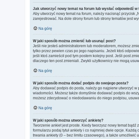
Jak utworzyć nowy temat na forum lub wysłać odpowiedź w
Aby utworzyć nowy temat na forum, należy nacisnąć przycisk 
zarejestrować. Na dole strony forum lub strony tematów jest 
Na górę
W jaki sposób można zmienić lub usunąć post?
Jeśli nie jesteś administratorem lub moderatorem, możesz zmie
tylko przez pewien czas po jego napisaniu. Jeżeli ktoś odpowiedz
jeśli ktoś zamieścił pod tym postem kolejny post. Jeśli post zm
dlaczego ten post zmieniali. Zwykli użytkownicy nie mogą usuw
Na górę
W jaki sposób można dodać podpis do swojego posta?
Aby dodawać podpis do posta, należy go najpierw utworzyć w 
wiadomości. Możesz także domyślnie dodawać podpis do wszyst
możesz zdecydować o niedodawaniu do niego podpisu, usuwaj
Na górę
W jaki sposób można utworzyć ankietę?
Tworzenie ankiet jest proste. Kiedy tworzysz nowy temat bądź z
formularzu podaj tytuł ankiety i co najmniej dwie opcje. Każ
trwania ankiety (0 – bez limitu czasowego), a także umożliwić