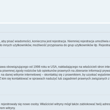
y, aby pisać wiadomości, konieczna jest rejestracja. Niemniej rejestracja umożliwia
do innych użytkowników, możliwość przypisania do grup użytkowników itp. Rejestracj
prawa obowiązującego od 1998 roku w USA, nakładającego na właścicieli stron int
ia pisemnej zgody rodziców lub opiekunów prawnych na zbieranie informacji prywa
na danej witrynie internetowej – skontaktuj się z prawnikiem, by uzyskać wyjaśnieni
 kim się kontaktować w sprawach nadużyć lub zagadnień prawnych związanych z t
ie rejestrowały się nowe osoby. Właściciel witryny mógł także zablokować twój adre
rem witryny.