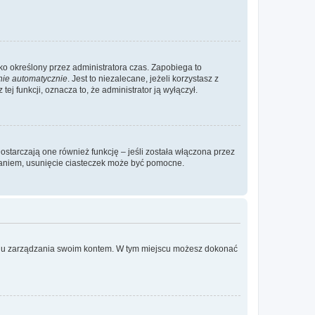
ylko określony przez administratora czas. Zapobiega to
nie automatycznie
. Jest to niezalecane, jeżeli korzystasz z
ej funkcji, oznacza to, że administrator ją wyłączył.
ostarczają one również funkcję – jeśli została włączona przez
waniem, usunięcie ciasteczek może być pomocne.
anelu zarządzania swoim kontem. W tym miejscu możesz dokonać