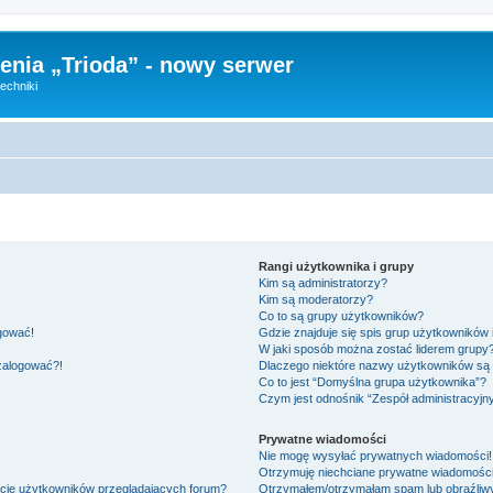
nia „Trioda” - nowy serwer
echniki
Rangi użytkownika i grupy
Kim są administratorzy?
Kim są moderatorzy?
Co to są grupy użytkowników?
ogować!
Gdzie znajduje się spis grup użytkowników
W jaki sposób można zostać liderem grupy
 zalogować?!
Dlaczego niektóre nazwy użytkowników są 
Co to jest “Domyślna grupa użytkownika”?
Czym jest odnośnik “Zespół administracyjn
Prywatne wiadomości
Nie mogę wysyłać prywatnych wiadomości!
Otrzymuję niechciane prywatne wiadomości
ście użytkowników przeglądających forum?
Otrzymałem/otrzymałam spam lub obraźliwy 