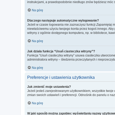
instrukcjami, a prawdopodobnie niedługo znów będziesz móc 
Na górę
Dlaczego następuje automatyczne wylogowanie?
Jeżeli w czasie logowania nie zaznaczysz funkcji
Zapamiętaj m
niewłaściwemu użyciu twojego konta przez kogoś innego. Ab
witryny z ogólnie dostępnego komputera, np. w bibliotece, kawiar
Na górę
Jak działa funkcja “Usuń ciasteczka witryny”?
Funkcja “Usuń ciasteczka witryny” usuwa ciasteczka utworzone 
administratora witryny – śledzenia przeczytanych i nieprzec
Na górę
Preferencje i ustawienia użytkownika
Jak zmienić moje ustawienia?
Jeżeli jesteś zarejestrowanym użytkownikiem, wszystkie twoje
zmian swoich ustawień i preferencji. Odnośnik do panelu o nazw
Na górę
W jaki sposób można zapobiec wyświetlaniu nazwy użytkown