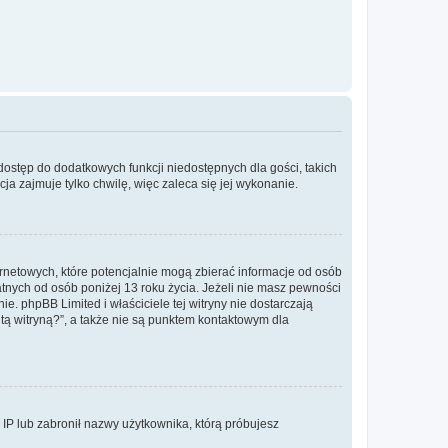
 dostęp do dodatkowych funkcji niedostępnych dla gości, takich
a zajmuje tylko chwilę, więc zaleca się jej wykonanie.
ernetowych, które potencjalnie mogą zbierać informacje od osób
tnych od osób poniżej 13 roku życia. Jeżeli nie masz pewności
e. phpBB Limited i właściciele tej witryny nie dostarczają
ą witryną?”, a także nie są punktem kontaktowym dla
s IP lub zabronił nazwy użytkownika, którą próbujesz