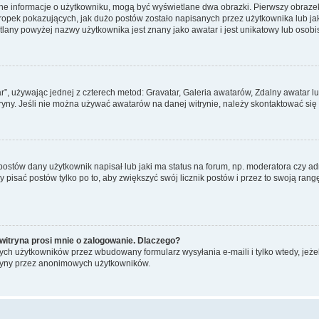
ane informacje o użytkowniku, mogą być wyświetlane dwa obrazki. Pierwszy obrazek
pek pokazujących, jak dużo postów zostało napisanych przez użytkownika lub jaki j
lany powyżej nazwy użytkownika jest znany jako awatar i jest unikatowy lub osobi
ar”, używając jednej z czterech metod: Gravatar, Galeria awatarów, Zdalny awatar 
ryny. Jeśli nie można używać awatarów na danej witrynie, należy skontaktować się 
stów dany użytkownik napisał lub jaki ma status na forum, np. moderatora czy a
y pisać postów tylko po to, aby zwiększyć swój licznik postów i przez to swoją rangę
witryna prosi mnie o zalogowanie. Dlaczego?
ch użytkowników przez wbudowany formularz wysyłania e-maili i tylko wtedy, jeżeli
ryny przez anonimowych użytkowników.