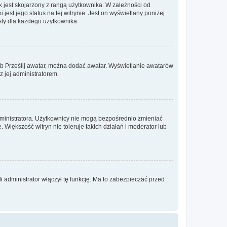
 jest skojarzony z rangą użytkownika. W zależności od
est jego status na tej witrynie. Jest on wyświetlany poniżej
sty dla każdego użytkownika.
lub Prześlij awatar, można dodać awatar. Wyświetlanie awatarów
z jej administratorem.
dministratora. Użytkownicy nie mogą bezpośrednio zmieniać
. Większość witryn nie toleruje takich działań i moderator lub
 administrator włączył tę funkcję. Ma to zabezpieczać przed