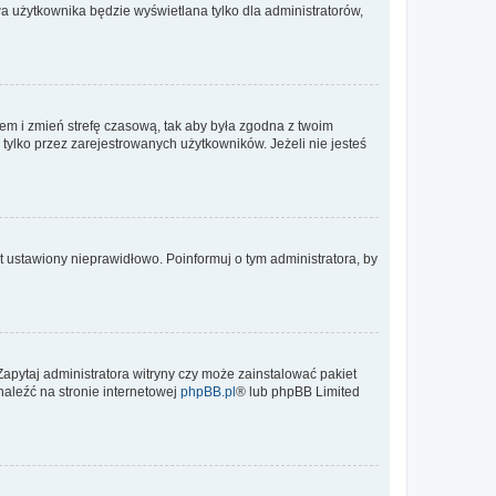
a użytkownika będzie wyświetlana tylko dla administratorów,
ontem i zmień strefę czasową, tak aby była zgodna z twoim
tylko przez zarejestrowanych użytkowników. Jeżeli nie jesteś
t ustawiony nieprawidłowo. Poinformuj o tym administratora, by
Zapytaj administratora witryny czy może zainstalować pakiet
naleźć na stronie internetowej
phpBB.pl
® lub phpBB Limited