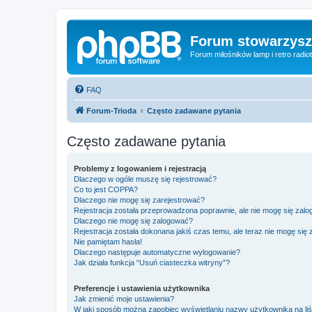
Forum stowarzysze
Forum miłośników lamp i retro radiot
FAQ
Forum-Trioda
Często zadawane pytania
Często zadawane pytania
Problemy z logowaniem i rejestracją
Dlaczego w ogóle muszę się rejestrować?
Co to jest COPPA?
Dlaczego nie mogę się zarejestrować?
Rejestracja została przeprowadzona poprawnie, ale nie mogę się zal
Dlaczego nie mogę się zalogować?
Rejestracja została dokonana jakiś czas temu, ale teraz nie mogę się
Nie pamiętam hasła!
Dlaczego następuje automatyczne wylogowanie?
Jak działa funkcja “Usuń ciasteczka witryny”?
Preferencje i ustawienia użytkownika
Jak zmienić moje ustawienia?
W jaki sposób można zapobiec wyświetlaniu nazwy użytkownika na li