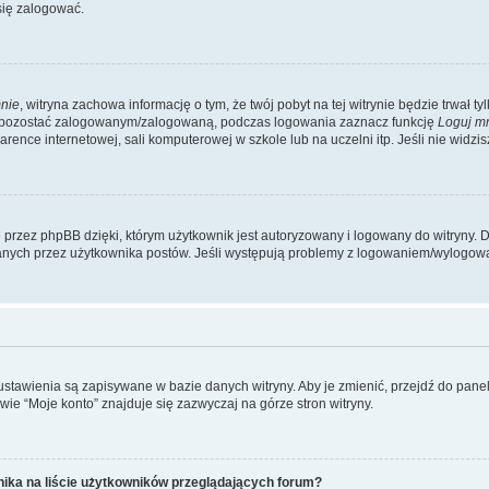
się zalogować.
nie
, witryna zachowa informację o tym, że twój pobyt na tej witrynie będzie trwał t
y pozostać zalogowanym/zalogowaną, podczas logowania zaznacz funkcję
Loguj m
ence internetowej, sali komputerowej w szkole lub na uczelni itp. Jeśli nie widzisz t
przez phpBB dzięki, którym użytkownik jest autoryzowany i logowany do witryny. D
zytanych przez użytkownika postów. Jeśli występują problemy z logowaniem/wylogo
 ustawienia są zapisywane w bazie danych witryny. Aby je zmienić, przejdź do p
ie “Moje konto” znajduje się zazwyczaj na górze stron witryny.
ika na liście użytkowników przeglądających forum?