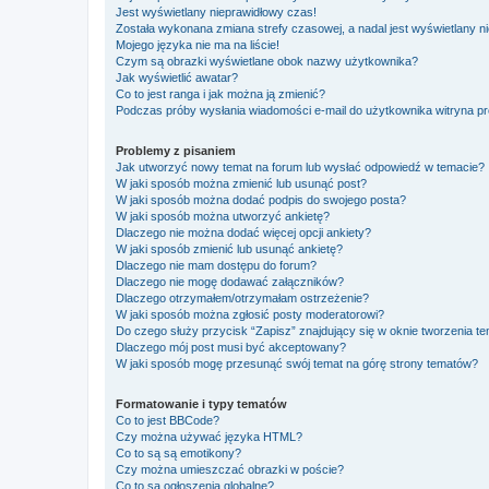
Jest wyświetlany nieprawidłowy czas!
Została wykonana zmiana strefy czasowej, a nadal jest wyświetlany n
Mojego języka nie ma na liście!
Czym są obrazki wyświetlane obok nazwy użytkownika?
Jak wyświetlić awatar?
Co to jest ranga i jak można ją zmienić?
Podczas próby wysłania wiadomości e-mail do użytkownika witryna pr
Problemy z pisaniem
Jak utworzyć nowy temat na forum lub wysłać odpowiedź w temacie?
W jaki sposób można zmienić lub usunąć post?
W jaki sposób można dodać podpis do swojego posta?
W jaki sposób można utworzyć ankietę?
Dlaczego nie można dodać więcej opcji ankiety?
W jaki sposób zmienić lub usunąć ankietę?
Dlaczego nie mam dostępu do forum?
Dlaczego nie mogę dodawać załączników?
Dlaczego otrzymałem/otrzymałam ostrzeżenie?
W jaki sposób można zgłosić posty moderatorowi?
Do czego służy przycisk “Zapisz” znajdujący się w oknie tworzenia t
Dlaczego mój post musi być akceptowany?
W jaki sposób mogę przesunąć swój temat na górę strony tematów?
Formatowanie i typy tematów
Co to jest BBCode?
Czy można używać języka HTML?
Co to są są emotikony?
Czy można umieszczać obrazki w poście?
Co to są ogłoszenia globalne?