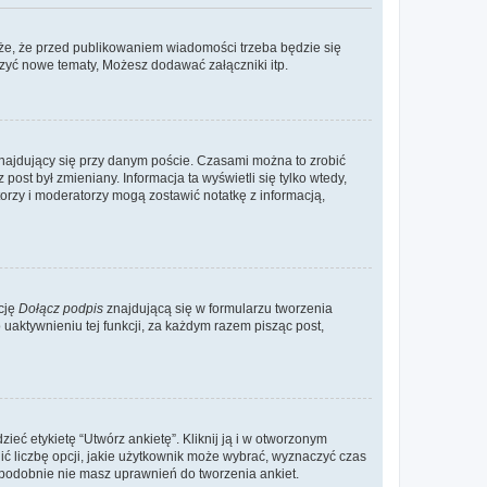
że, że przed publikowaniem wiadomości trzeba będzie się
rzyć nowe tematy, Możesz dodawać załączniki itp.
najdujący się przy danym poście. Czasami można to zrobić
 post był zmieniany. Informacja ta wyświetli się tylko wtedy,
atorzy i moderatorzy mogą zostawić notatkę z informacją,
cję
Dołącz podpis
znajdującą się w formularzu tworzenia
aktywnieniu tej funkcji, za każdym razem pisząc post,
eć etykietę “Utwórz ankietę”. Kliknij ją i w otworzonym
ić liczbę opcji, jakie użytkownik może wybrać, wyznaczyć czas
dopodobnie nie masz uprawnień do tworzenia ankiet.