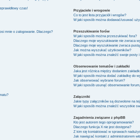
ieprawidłowy czas!
Przyjaciele i wrogowie
Co to jest lista przyjaciół i wrogów?
W jaki sposób można dodawać/usuwać użytk
Przeszukiwanie forów
osi mnie o zalogowanie. Dlaczego?
W jaki sposób można przeszukiwać fora?
Dlaczego moje wyszukiwanie nie zwraca w
Dlaczego moje wyszukiwanie zwraca pustą 
Jak można wyszukać użytkowników?
W jaki sposób można znaleźć swoje posty i
Obserwowanie tematów i zakładki
Jaka jest różnica między dodaniem zakład
W jaki sposób można dodać zakładkę do w
Jak obserwować wybrane forum?
W jaki sposób usunąć obserwowanie forum
ematu?
Załączniki
Jakie typy załączników są dozwolone na tej
W jaki sposób można znaleźć wszystkie swo
Zagadnienia związane z phpBB
Kto jest autorem tego oprogramowania?
Dlaczego funkcja X nie jest dostępna?
Z kim się kontaktować w sprawach nadużyć
Jak nawiązać kontakt z administratorem wi