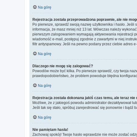
Na górę
Rejestracja została przeprowadzona poprawnie, ale nie mog
Po pierwsze, sprawdź swoją nazwę użytkownika i hasło. Jeśli 
informacja, że masz mniej niż 13 lat. Wówczas należy wykonać i
pierwszym zalogowaniem wymagają aktywowania rejestracji przez
wiadomość e-mail, postępuj zgodnie z zawartymi w niej instru
filtr antyspamowy. Jeśli na pewno podany przez ciebie adres e-
Na górę
Dlaczego nie mogę się zalogować?
Powodów może być kilka. Po pierwsze sprawdź, czy twoja nazwa u
prawdopodobieństwo, że problem powoduje błędna konfiguracja w
Na górę
Rejestracja została dokonana jakiś czas temu, ale teraz ni
Możliwe, że z jakiegoś powodu administrator dezaktywował lub u
Jeśli tak się stało, spróbuj zarejestrować się ponownie i bą
Na górę
Nie pamiętam hasła!
Zachowaj spokój! Twoje hasło wprawdzie nie może zostać odzys