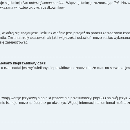
je się funkcja
Nie pokazuj statusu online
. Włącz tę funkcję, zaznaczając
Tak
. Nazw
wykazana w liczbie ukrytych użytkowników.
ta, w której się znajdujesz. Jeśli tak właśnie jest, przejdź do panelu zarządzania k
dia. Zmiana strefy czasowej, tak jak i większości ustawień, może zostać wykonana 
się zarejestrować.
wietlany nieprawidłowy czas!
a czas nadal jest wyświetlany nieprawidłowo, oznacza to, że czas na serwerze jes
 twoją wersję językową albo nikt jeszcze nie przetłumaczył phpBB3 na twój język. 
a nie istnieje, może spróbujesz go utworzyć. Więcej informacji na ten temat można z