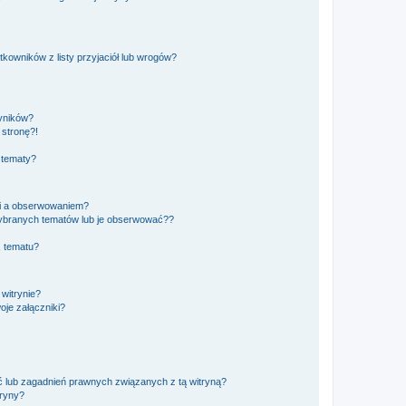
owników z listy przyjaciół lub wrogów?
yników?
stronę?!
 tematy?
ki a obserwowaniem?
ybranych tematów lub je obserwować??
, tematu?
 witrynie?
je załączniki?
 lub zagadnień prawnych związanych z tą witryną?
tryny?