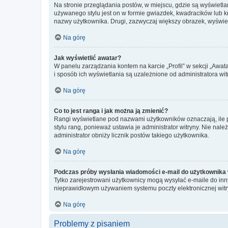
Na stronie przeglądania postów, w miejscu, gdzie są wyświetl
używanego stylu jest on w formie gwiazdek, kwadracików lub kro
nazwy użytkownika. Drugi, zazwyczaj większy obrazek, wyświet
Na górę
Jak wyświetlić awatar?
W panelu zarządzania kontem na karcie „Profil” w sekcji „Awat
i sposób ich wyświetlania są uzależnione od administratora wit
Na górę
Co to jest ranga i jak można ją zmienić?
Rangi wyświetlane pod nazwami użytkowników oznaczają, ile po
stylu rang, ponieważ ustawia je administrator witryny. Nie należ
administrator obniży licznik postów takiego użytkownika.
Na górę
Podczas próby wysłania wiadomości e-mail do użytkownika 
Tylko zarejestrowani użytkownicy mogą wysyłać e-maile do inny
nieprawidłowym używaniem systemu poczty elektronicznej wit
Na górę
Problemy z pisaniem